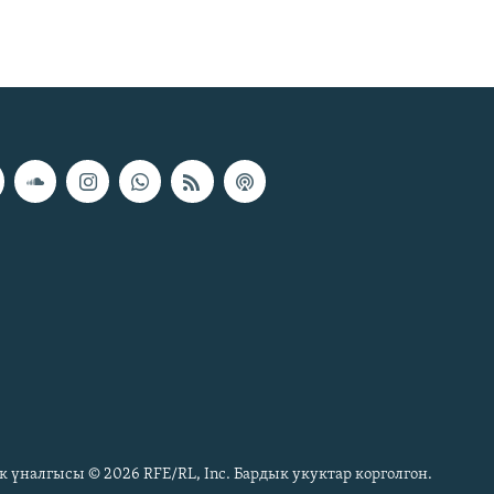
к үналгысы © 2026 RFE/RL, Inc. Бардык укуктар корголгон.