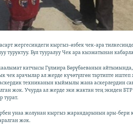
сарт жергесиндеги кыргыз-өзбек чек-ара тилкесинде
у туруктуу. Бул тууралуу Чек ара кызматынан кабарл
аалымат катчысы Гүлмира Бөрүбаеванын айтымында
к чек арачылар ал жерде күчөтүлгөн тартипте иштеп 
ң аскердик техниканын кыймылы жана аскерлердин с
алган жок. Учурда ал жерде эки жактан тең экиден БТ
р турат.
ербен унаа жолунан кыргыз жарандарынын ары-бери 
аралган жок.