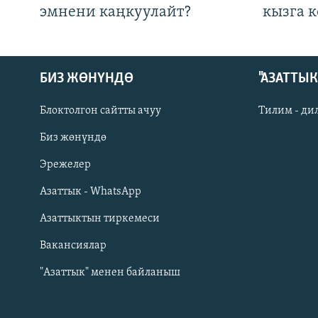
эмнени каңкуулайт?
кызга к
БИЗ ЖӨНҮНДӨ
"АЗАТТЫ
Блоктолгон сайтты ачуу
Тилим - ди
Биз жөнүндө
Русский
Эрежелер
Азаттык - WhatsApp
ОНЛАЙН ШЕРИНЕ
Азаттыктын тиркемеси
Вакансиялар
"Азаттык" менен байланыш
ЭЕ/АРнун бардык сайттары