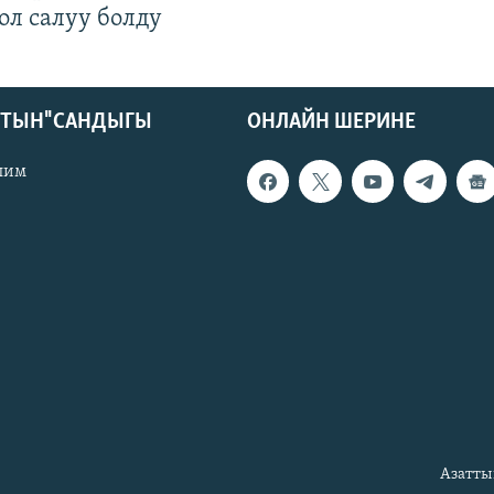
ол салуу болду
КТЫН" САНДЫГЫ
ОНЛАЙН ШЕРИНЕ
лим
Азатты