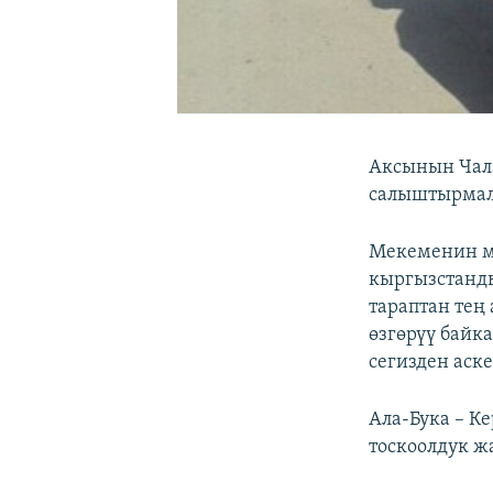
Аксынын Чала
салыштырмалу
Мекеменин м
кыргызстанды
тараптан те
өзгөрүү байк
сегизден аске
Ала-Бука – К
тоскоолдук ж