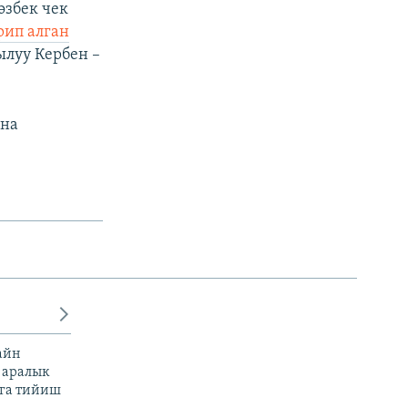
өзбек чек
рип алган
ылуу Кербен –
ана
айн
 аралык
га тийиш