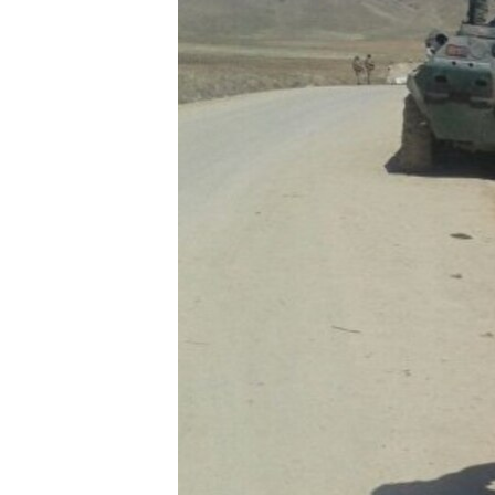
ЭЖЕ-СИҢДИЛЕР
АЗАТТЫК+
ЫҢГАЙСЫЗ СУРООЛОР