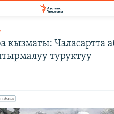
Р
ра кызматы: Чаласартта а
тырмалуу туруктуу
з
ан табыңыз