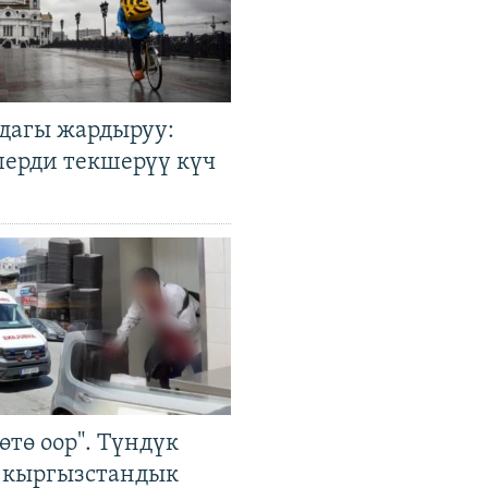
дагы жардыруу:
лерди текшерүү күч
өтө оор". Түндүк
 кыргызстандык