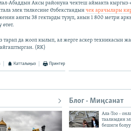
лал-Абаддын Аксы районуна чектеш аймакта кыргыз-
тала элек тилкесине Өзбекстандын
чек арачылары ки
кенин аянты 38 гектарды түзүп, анын 1 800 метри арк
 өтөт.
 тарап да жооп кылып, ал жерге аскер техникасын ж
айгаштырган. (RK)
з
Катталыңыз
Принтер
Блог - Миңсанат
Ала-Тоо – онл
таалимдин эл
бешиги болуу