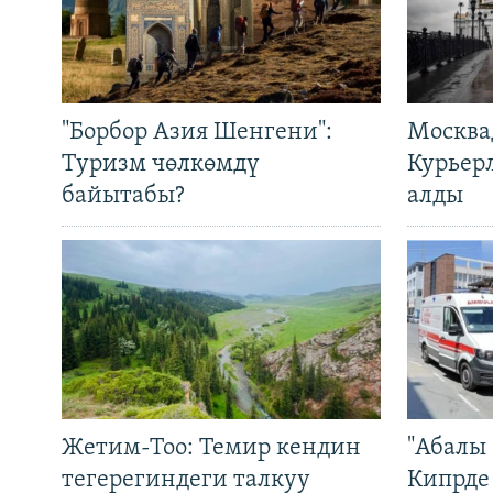
"Борбор Азия Шенгени":
Москва
Туризм чөлкөмдү
Курьер
байытабы?
алды
Жетим-Тоо: Темир кендин
"Абалы 
тегерегиндеги талкуу
Кипрде