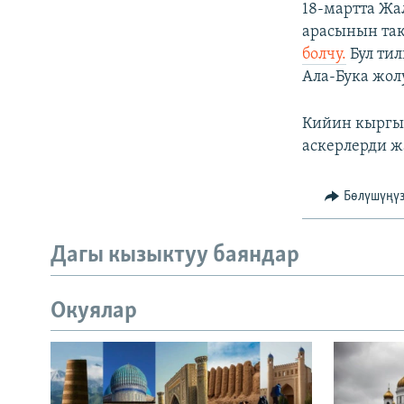
18-мартта Жа
арасынын так
болчу.
Бул тил
Ала-Бука жолу
Кийин кыргыз
аскерлерди ж
Бөлүшүңү
Дагы кызыктуу баяндар
Окуялар