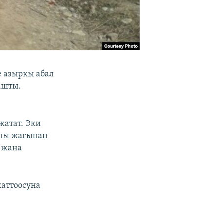
 азыркы абал
ашты.
,
жатат. Эки
аны жагынан
Р жана
каттоосуна