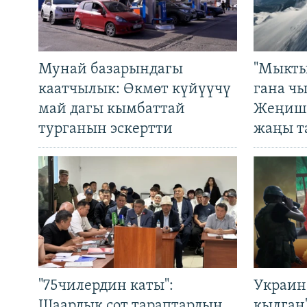
Мунай базарындагы
"Мыкты
каатчылык: Өкмөт күйүүчү
гана ч
май дагы кымбаттай
Жеңиш 
турганын эскертти
жаңы т
"75чилердин каты":
Украин
Шаардык сот тараптардын
кылган