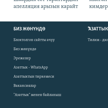
апелляция арызын карайт
кимдер
БИЗ ЖӨНҮНДӨ
"АЗАТТЫ
Блоктолгон сайтты ачуу
Тилим - ди
Биз жөнүндө
Русский
Эрежелер
Азаттык - WhatsApp
ОНЛАЙН ШЕРИНЕ
Азаттыктын тиркемеси
Вакансиялар
"Азаттык" менен байланыш
ЭЕ/АРнун бардык сайттары