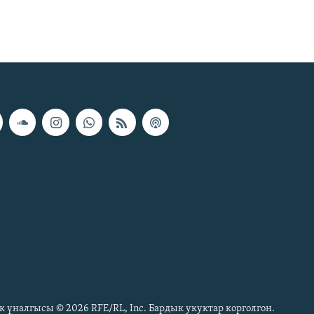
к үналгысы © 2026 RFE/RL, Inc. Бардык укуктар корголгон.