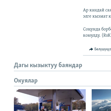
Ар кандай са
элге кызмат 
Соңунда борб
коюулду. (RsK
Бөлүшүңү
Дагы кызыктуу баяндар
Окуялар