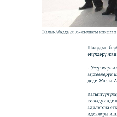
Жалал-Абадда 2005-жылдагы ыңкылап 
Шаардын борб
өкүлдөрү жа
- Эгер жерги
мүдөөлөрүн ка
деди Жалал-А
Катышуучула
коомдук адил
адилетсиз өт
идеялары иш