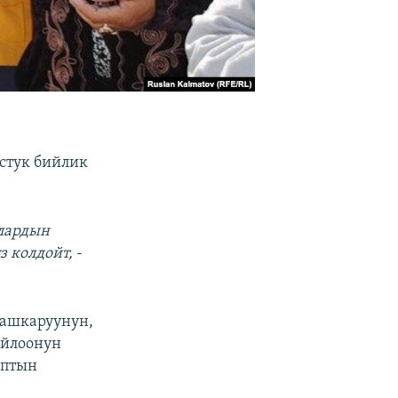
стук бийлик
алардын
з колдойт,
-
башкаруунун,
айлоонун
аптын