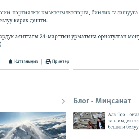
ясий-партиялык кызыкчылыктарга, бийлик талашууга
кылуу керек дешти.
ордук аянттагы 24-марттын урматына орнотулган мон
)
з
Катталыңыз
Принтер
Блог - Миңсанат
Ала-Тоо – онл
таалимдин эл
бешиги болуу