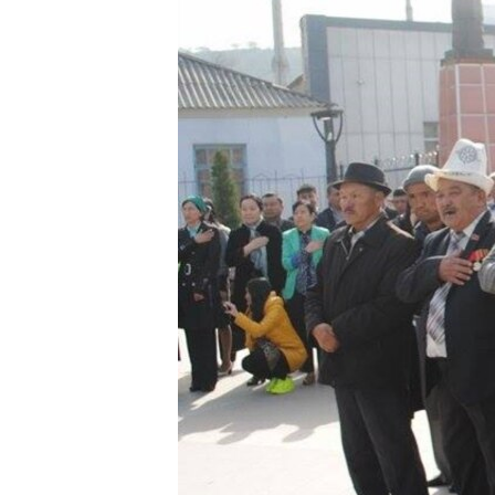
ЭЖЕ-СИҢДИЛЕР
АЗАТТЫК+
ЫҢГАЙСЫЗ СУРООЛОР