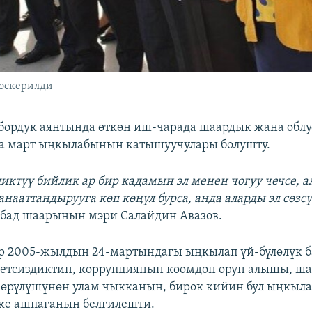
эскерилди
ордук аянтында өткөн иш-чарада шаардык жана облу
на март ыңкылабынын катышуучулары болушту.
ликтүү бийлик ар бир кадамын эл менен чогуу чечсе, 
нааттандырууга көп көңүл бурса, анда аларды эл сөзсү
бад шаарынын мэри Салайдин Авазов.
р 2005-жылдын 24-мартындагы ыңкылап үй-бүлөлүк 
етсиздиктин, коррупциянын коомдон орун алышы, ш
көрүлүшүнөн улам чыкканын, бирок кийин бул ыңкыл
ке ашпаганын белгилешти.