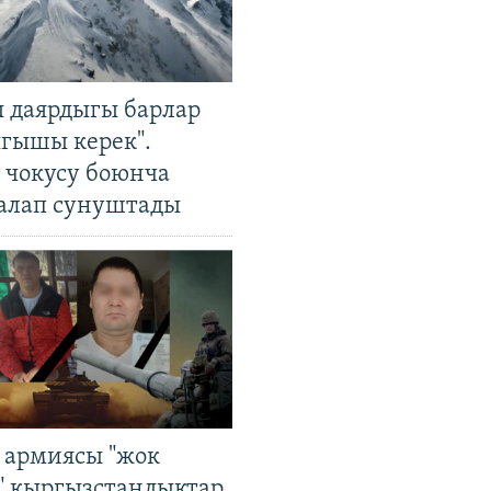
 даярдыгы барлар
ыгышы керек".
чокусу боюнча
алап сунуштады
 армиясы "жок
" кыргызстандыктар