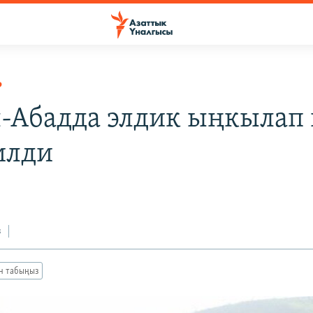
Р
-Абадда элдик ыңкылап 
илди
з
ан табыңыз