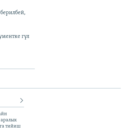
 берилбей,
ументке гүл
айн
 аралык
га тийиш