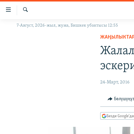
Линктер
Мазмунга
өтүңүз
Издөө
7-Август, 2026-жыл, жума, Бишкек убактысы 12:55
ЖАҢЫЛЫКТАР
Навигацияга
өтүңүз
ЖАҢЫЛЫКТА
КЫРГЫЗСТАН
Издөөгө
Жалал
ДҮЙНӨ
КЫРГЫЗСТАН
салыңыз
УКРАИНА
САЯСАТ
ДҮЙНӨ
эскер
АТАЙЫН ИЛИКТӨӨ
ЭКОНОМИКА
БОРБОР АЗИЯ
ТВ ПРОГРАММАЛАР
МАДАНИЯТ
24-Март, 2016
ПОДКАСТ
БҮГҮН АЗАТТЫКТА
Бөлүшүңү
ӨЗГӨЧӨ ПИКИР
ЭКСПЕРТТЕР ТАЛДАЙТ
БИЗ ЖАНА ДҮЙНӨ
Бизди Google'д
ДАНИСТЕ