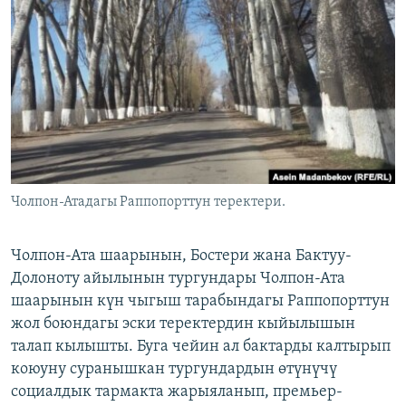
ОНЛАЙН ШЕРИНЕ
ЭЖЕ-СИҢДИЛЕР
АЗАТТЫК+
ЫҢГАЙСЫЗ СУРООЛОР
ЭЕ/АРнун бардык сайттары
Чолпон-Атадагы Раппопорттун теректери.
Чолпон-Ата шаарынын, Бостери жана Бактуу-
Долоноту айылынын тургундары Чолпон-Ата
шаарынын күн чыгыш тарабындагы Раппопорттун
жол боюндагы эски теректердин кыйылышын
талап кылышты. Буга чейин ал бактарды калтырып
коюуну суранышкан тургундардын өтүнүчү
социалдык тармакта жарыяланып, премьер-