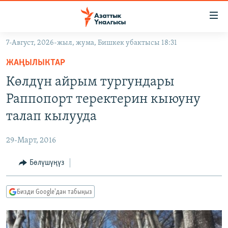
Линктер
Мазмунга
өтүңүз
7-Август, 2026-жыл, жума, Бишкек убактысы 18:31
Навигацияга
ЖАҢЫЛЫКТАР
өтүңүз
ЖАҢЫЛЫКТАР
КЫРГЫЗСТАН
Издөөгө
Көлдүн айрым тургундары
салыңыз
ДҮЙНӨ
КЫРГЫЗСТАН
Раппопорт теректерин кыюуну
УКРАИНА
САЯСАТ
ДҮЙНӨ
талап кылууда
АТАЙЫН ИЛИКТӨӨ
ЭКОНОМИКА
БОРБОР АЗИЯ
29-Март, 2016
ТВ ПРОГРАММАЛАР
МАДАНИЯТ
Бөлүшүңүз
ПОДКАСТ
БҮГҮН АЗАТТЫКТА
ӨЗГӨЧӨ ПИКИР
ЭКСПЕРТТЕР ТАЛДАЙТ
Бизди Google'дан табыңыз
БИЗ ЖАНА ДҮЙНӨ
Русский
ДАНИСТЕ