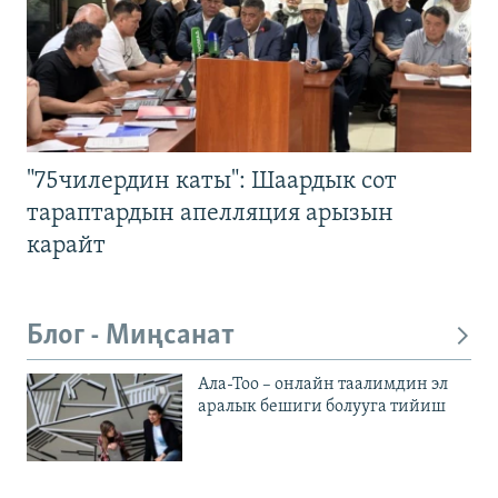
"75чилердин каты": Шаардык сот
тараптардын апелляция арызын
карайт
Блог - Миңсанат
Ала-Тоо – онлайн таалимдин эл
аралык бешиги болууга тийиш