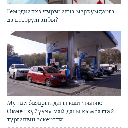
Гемодиализ чыры: акча маркумдарга
да которулганбы?
Мунай базарындагы каатчылык:
Өкмөт күйүүчү май дагы кымбаттай
турганын эскертти