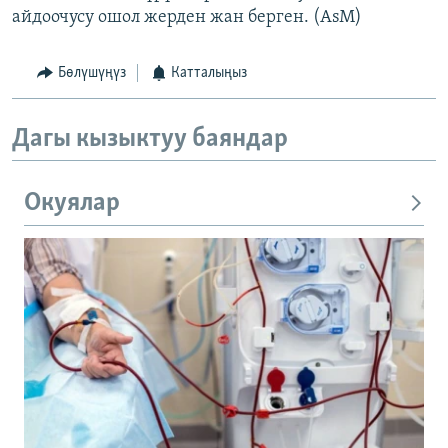
айдоочусу ошол жерден жан берген. (AsM)
Бөлүшүңүз
Катталыңыз
Дагы кызыктуу баяндар
Окуялар