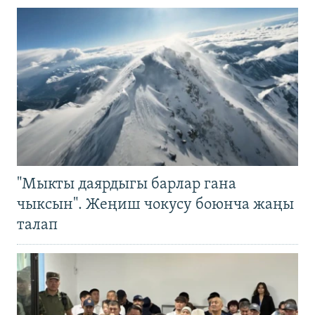
"Мыкты даярдыгы барлар гана
чыксын". Жеңиш чокусу боюнча жаңы
талап