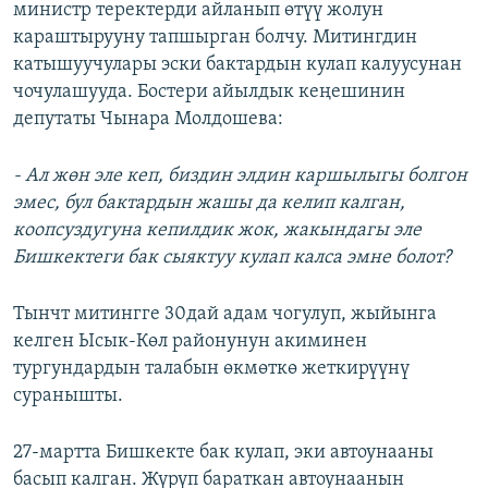
министр теректерди айланып өтүү жолун
караштырууну тапшырган болчу. Митингдин
катышуучулары эски бактардын кулап калуусунан
чочулашууда. Бостери айылдык кеңешинин
депутаты Чынара Молдошева:
- Ал жөн эле кеп, биздин элдин каршылыгы болгон
эмес, бул бактардын жашы да келип калган,
коопсуздугуна кепилдик жок, жакындагы эле
Бишкектеги бак сыяктуу кулап калса эмне болот?
Тынчт митингге 30дай адам чогулуп, жыйынга
келген Ысык-Көл районунун акиминен
тургундардын талабын өкмөткө жеткирүүнү
суранышты.
27-мартта Бишкекте бак кулап, эки автоунааны
басып калган. Жүрүп бараткан автоунаанын