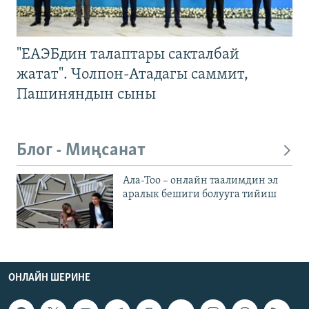
"ЕАЭБдин талаптары сакталбай
жатат". Чолпон-Атадагы саммит,
Пашиняндын сыны
Блог - Миңсанат
Ала-Тоо – онлайн таалимдин эл
аралык бешиги болууга тийиш
ОНЛАЙН ШЕРИНЕ