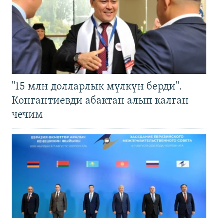
"15 млн долларлык мүлкүн берди".
Конгантиевди абактан алып калган
чечим