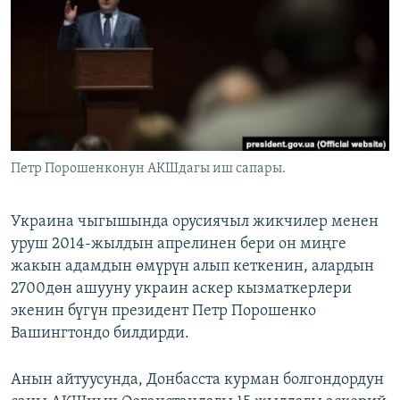
ОНЛАЙН ШЕРИНЕ
ЭЖЕ-СИҢДИЛЕР
АЗАТТЫК+
ЫҢГАЙСЫЗ СУРООЛОР
ЭЕ/АРнун бардык сайттары
Петр Порошенконун АКШдагы иш сапары.
Украина чыгышында орусиячыл жикчилер менен
уруш 2014-жылдын апрелинен бери он миңге
жакын адамдын өмүрүн алып кеткенин, алардын
2700дөн ашууну украин аскер кызматкерлери
экенин бүгүн президент Петр Порошенко
Вашингтондо билдирди.
Анын айтуусунда, Донбасста курман болгондордун