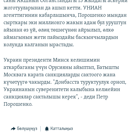
саны АКШнын Ооганстандагы 15 жылдагы аскерий
жоготууларынан да ашып кетти. УНИАН
агенттигинин кабарлашынча, Порошенко мындан
сырткары эки миллионго жакын адам бул уруштун
айынан өз үй, өлөң төшөгүнөн айрылып, өлкө
аймагынын жети пайыздайы баскынчылардын
колунда калганын ырастады.
Украин президенти Минск келишимин
аткарбаганы үчүн Орусияны айыптап, Батышты
Москвага карата санкцияларды сактоого жана
күчөтүүгө чакырды. "Донбасста туруктуулук орноп,
Украинанын суверенитети калыбына келмейин
санкциялар сакталышы керек", - деди Петр
Порошенко.
Бөлүшүңүз
Катталыңыз