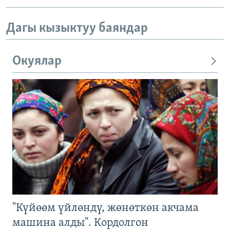
Дагы кызыктуу баяндар
Окуялар
"Күйөөм үйлөндү, жөнөткөн акчама
машина алды". Кордолгон