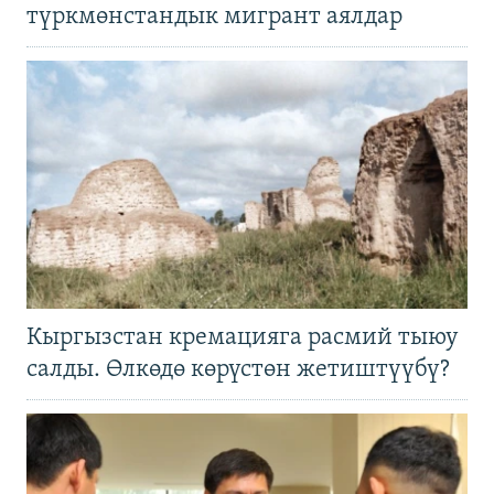
түркмөнстандык мигрант аялдар
Кыргызстан кремацияга расмий тыюу
салды. Өлкөдө көрүстөн жетиштүүбү?