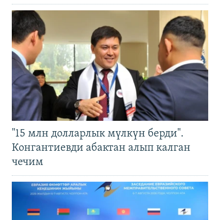
"15 млн долларлык мүлкүн берди".
Конгантиевди абактан алып калган
чечим