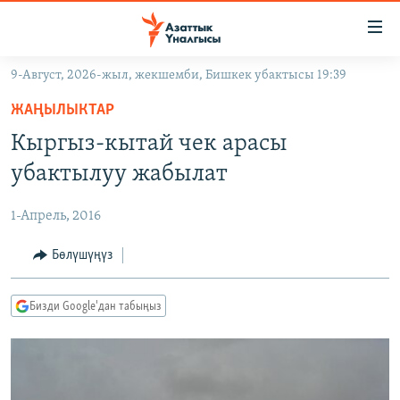
Линктер
Мазмунга
өтүңүз
9-Август, 2026-жыл, жекшемби, Бишкек убактысы 19:39
Навигацияга
ЖАҢЫЛЫКТАР
өтүңүз
ЖАҢЫЛЫКТАР
КЫРГЫЗСТАН
Издөөгө
Кыргыз-кытай чек арасы
салыңыз
ДҮЙНӨ
КЫРГЫЗСТАН
убактылуу жабылат
УКРАИНА
САЯСАТ
ДҮЙНӨ
1-Апрель, 2016
АТАЙЫН ИЛИКТӨӨ
ЭКОНОМИКА
БОРБОР АЗИЯ
ТВ ПРОГРАММАЛАР
Бөлүшүңүз
МАДАНИЯТ
ПОДКАСТ
БҮГҮН АЗАТТЫКТА
Бизди Google'дан табыңыз
ӨЗГӨЧӨ ПИКИР
ЭКСПЕРТТЕР ТАЛДАЙТ
БИЗ ЖАНА ДҮЙНӨ
Русский
ДАНИСТЕ