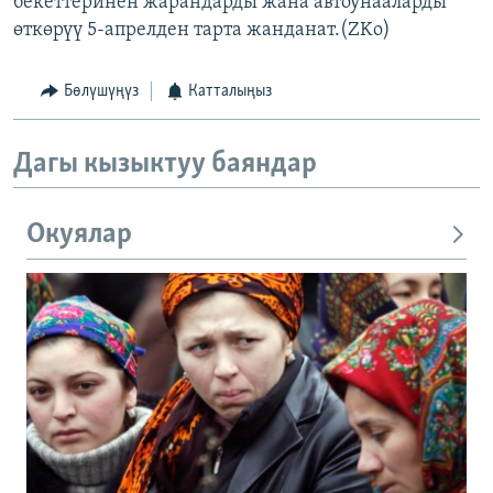
бекеттеринен жарандарды жана автоунааларды
өткөрүү 5-апрелден тарта жанданат.(ZKo)
Бөлүшүңүз
Катталыңыз
Дагы кызыктуу баяндар
Окуялар