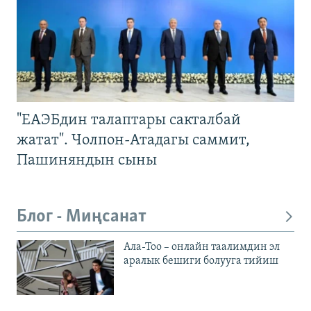
"ЕАЭБдин талаптары сакталбай
жатат". Чолпон-Атадагы саммит,
Пашиняндын сыны
Блог - Миңсанат
Ала-Тоо – онлайн таалимдин эл
аралык бешиги болууга тийиш