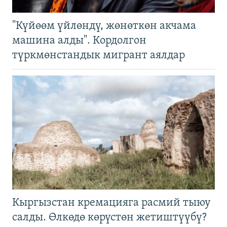
"Күйөөм үйлөндү, жөнөткөн акчама
машина алды". Кордолгон
түркмөнстандык мигрант аялдар
Кыргызстан кремацияга расмий тыюу
салды. Өлкөдө көрүстөн жетиштүүбү?