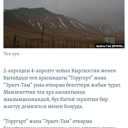
ОНЛАЙН ШЕРИНЕ
ЭЖЕ-СИҢДИЛЕР
АЗАТТЫК+
ЫҢГАЙСЫЗ СУРООЛОР
ЭЕ/АРнун бардык сайттары
Чек ара.
2-апрелден 4-апрелге чейин Кыргызстан менен
Кытайдын чек арасындагы “Торугарт” жана
“Эркеч-Там” унаа өткөрмө бекеттери жабык турат.
Мамлекеттик чек ара кызматынан
маалымдашкандай, бул Кытай тараптын бир
жактуу демилгеси менен болууда.
“Торугарт” жана “Эркеч-Там” өткөрмө