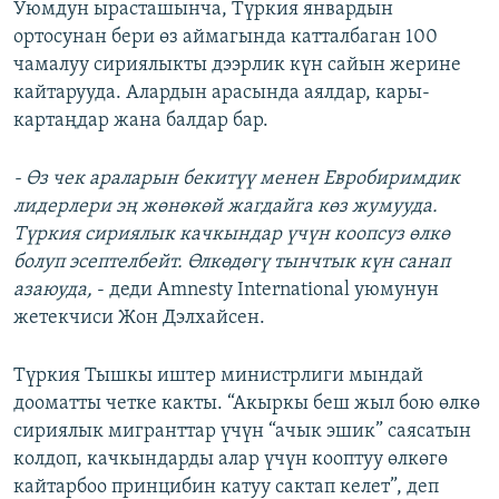
Уюмдун ырасташынча, Түркия январдын
ортосунан бери өз аймагында катталбаган 100
чамалуу сириялыкты дээрлик күн сайын жерине
кайтарууда. Алардын арасында аялдар, кары-
картаңдар жана балдар бар.
- Өз чек араларын бекитүү менен Евробиримдик
лидерлери эң жөнөкөй жагдайга көз жумууда.
Түркия сириялык качкындар үчүн коопсуз өлкө
болуп эсептелбейт. Өлкөдөгү тынчтык күн санап
азаюуда,
- деди Amnesty International уюмунун
жетекчиси Жон Дэлхайсен.
Түркия Тышкы иштер министрлиги мындай
дооматты четке какты. “Акыркы беш жыл бою өлкө
сириялык мигранттар үчүн “ачык эшик” саясатын
колдоп, качкындарды алар үчүн кооптуу өлкөгө
кайтарбоо принцибин катуу сактап келет”, деп