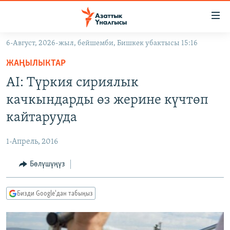
Линктер
Мазмунга
өтүңүз
6-Август, 2026-жыл, бейшемби, Бишкек убактысы 15:16
Навигацияга
ЖАҢЫЛЫКТАР
өтүңүз
ЖАҢЫЛЫКТАР
КЫРГЫЗСТАН
Издөөгө
AI: Түркия сириялык
салыңыз
ДҮЙНӨ
КЫРГЫЗСТАН
качкындарды өз жерине күчтөп
УКРАИНА
САЯСАТ
ДҮЙНӨ
кайтарууда
АТАЙЫН ИЛИКТӨӨ
ЭКОНОМИКА
БОРБОР АЗИЯ
1-Апрель, 2016
ТВ ПРОГРАММАЛАР
МАДАНИЯТ
Бөлүшүңүз
ПОДКАСТ
БҮГҮН АЗАТТЫКТА
ӨЗГӨЧӨ ПИКИР
ЭКСПЕРТТЕР ТАЛДАЙТ
Бизди Google'дан табыңыз
БИЗ ЖАНА ДҮЙНӨ
Русский
ДАНИСТЕ