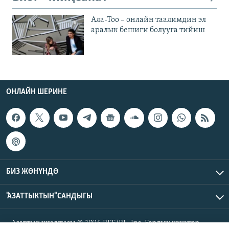
Ала-Тоо – онлайн таалимдин эл
аралык бешиги болууга тийиш
ОНЛАЙН ШЕРИНЕ
БИЗ ЖӨНҮНДӨ
"АЗАТТЫКТЫН" САНДЫГЫ
Азаттык үналгысы © 2026 RFE/RL, Inc. Бардык укуктар