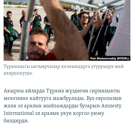
ОНЛАЙН ШЕРИНЕ
ЭЖЕ-СИҢДИЛЕР
АЗАТТЫК+
ЫҢГАЙСЫЗ СУРООЛОР
ЭЕ/АРнун бардык сайттары
Түркиядагы ыктыярчылар качкындарга утурумдук жай
даярдашууда.
Акыркы айларда Түркия жүздөгөн сириялыкты
мекенине кайтууга мажбурлады. Бул европалык
жана эл аралык мыйзамдарды бузарын Amnesty
International эл аралык укук коргоо уюму
билдирди.