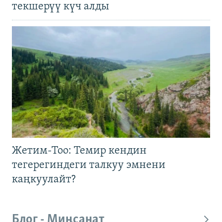
текшерүү күч алды
Жетим-Тоо: Темир кендин
тегерегиндеги талкуу эмнени
каңкуулайт?
Блог - Миңсанат