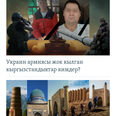
Украин армиясы жок кылган
кыргызстандыктар кимдер?