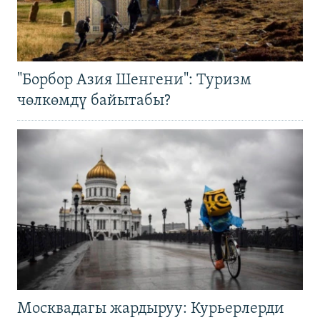
"Борбор Азия Шенгени": Туризм
чөлкөмдү байытабы?
Москвадагы жардыруу: Курьерлерди