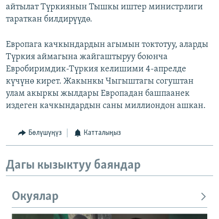
айтылат Түркиянын Тышкы иштер министрлиги
тараткан билдирүүдө.
Европага качкындардын агымын токтотуу, аларды
Түркия аймагына жайгаштыруу боюнча
Евробиримдик-Түркия келишими 4-апрелде
күчүнө кирет. Жакынкы Чыгыштагы согуштан
улам акыркы жылдары Европадан башпаанек
издеген качкындардын саны миллиондон ашкан.
Бөлүшүңүз
Катталыңыз
Дагы кызыктуу баяндар
Окуялар