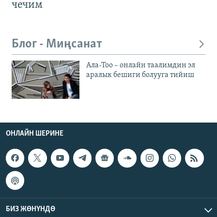
чечим
Блог - Миңсанат
Ала-Тоо – онлайн таалимдин эл
аралык бешиги болууга тийиш
ОНЛАЙН ШЕРИНЕ
БИЗ ЖӨНҮНДӨ