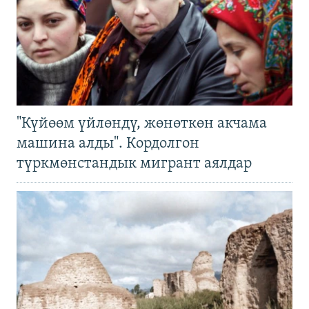
"Күйөөм үйлөндү, жөнөткөн акчама
машина алды". Кордолгон
түркмөнстандык мигрант аялдар