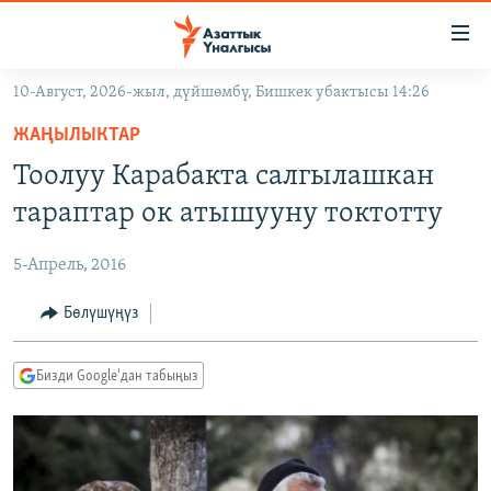
Линктер
Мазмунга
өтүңүз
10-Август, 2026-жыл, дүйшөмбү, Бишкек убактысы 14:26
Навигацияга
ЖАҢЫЛЫКТАР
өтүңүз
ЖАҢЫЛЫКТАР
КЫРГЫЗСТАН
Издөөгө
Тоолуу Карабакта салгылашкан
салыңыз
ДҮЙНӨ
КЫРГЫЗСТАН
тараптар ок атышууну токтотту
УКРАИНА
САЯСАТ
ДҮЙНӨ
5-Апрель, 2016
АТАЙЫН ИЛИКТӨӨ
ЭКОНОМИКА
БОРБОР АЗИЯ
ТВ ПРОГРАММАЛАР
Бөлүшүңүз
МАДАНИЯТ
ПОДКАСТ
БҮГҮН АЗАТТЫКТА
Бизди Google'дан табыңыз
ӨЗГӨЧӨ ПИКИР
ЭКСПЕРТТЕР ТАЛДАЙТ
БИЗ ЖАНА ДҮЙНӨ
Русский
ДАНИСТЕ