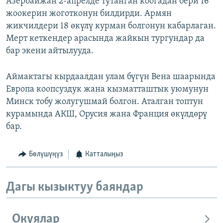
Азербайжан 2-апрелде тутанган коогадан бери 16
жоокерин жоготконун билдирди. Армян
жикчилдери 18 өкүлү курман болгонун кабарлаган.
Мерт кеткендер арасында жайкын тургундар да
бар экени айтылууда.
Аймактагы кырдаалдан улам бүгүн Вена шаарында
Европа коопсуздук жана кызматташтык уюмунун
Минск тобу жолугушмай болгон. Аталган топтун
курамында АКШ, Орусия жана Франция өкүлдөрү
бар.
Бөлүшүңүз
Катталыңыз
Дагы кызыктуу баяндар
Окуялар