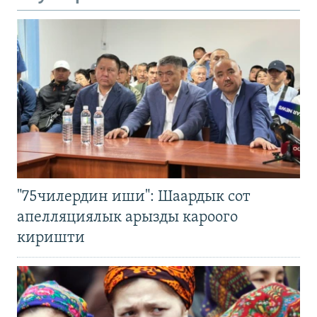
"75чилердин иши": Шаардык сот
апелляциялык арызды кароого
киришти