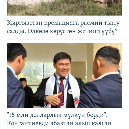
Кыргызстан кремацияга расмий тыюу
салды. Өлкөдө көрүстөн жетиштүүбү?
"15 млн долларлык мүлкүн берди".
Конгантиевди абактан алып калган