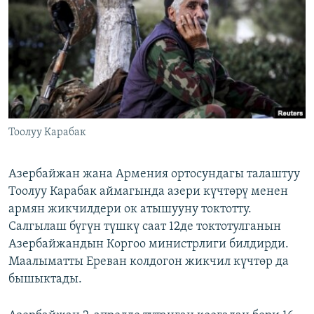
ОНЛАЙН ШЕРИНЕ
ЭЖЕ-СИҢДИЛЕР
АЗАТТЫК+
ЫҢГАЙСЫЗ СУРООЛОР
ЭЕ/АРнун бардык сайттары
Тоолуу Карабак
Азербайжан жана Армения ортосундагы талаштуу
Тоолуу Карабак аймагында азери күчтөрү менен
армян жикчилдери ок атышууну токтотту.
Салгылаш бүгүн түшкү саат 12де токтотулганын
Азербайжандын Коргоо министрлиги билдирди.
Маалыматты Ереван колдогон жикчил күчтөр да
бышыктады.