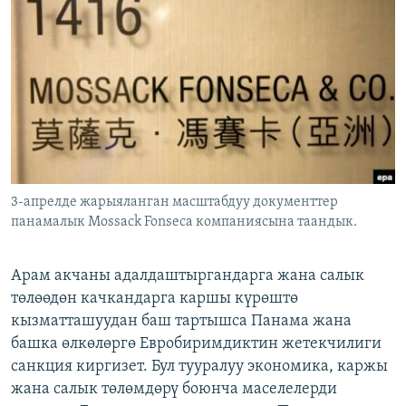
ОНЛАЙН ШЕРИНЕ
ЭЖЕ-СИҢДИЛЕР
АЗАТТЫК+
ЫҢГАЙСЫЗ СУРООЛОР
ЭЕ/АРнун бардык сайттары
3-апрелде жарыяланган масштабдуу документтер
панамалык Mossack Fonseca компаниясына таандык.
Арам акчаны адалдаштыргандарга жана салык
төлөөдөн качкандарга каршы күрөштө
кызматташуудан баш тартышса Панама жана
башка өлкөлөргө Евробиримдиктин жетекчилиги
санкция киргизет. Бул тууралуу экономика, каржы
жана салык төлөмдөрү боюнча маселелерди