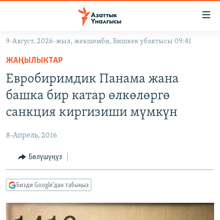
Линктер
Мазмунга
өтүңүз
9-Август, 2026-жыл, жекшемби, Бишкек убактысы 09:41
Навигацияга
ЖАҢЫЛЫКТАР
өтүңүз
ЖАҢЫЛЫКТАР
КЫРГЫЗСТАН
Издөөгө
Евробиримдик Панама жана
салыңыз
ДҮЙНӨ
КЫРГЫЗСТАН
башка бир катар өлкөлөргө
УКРАИНА
САЯСАТ
ДҮЙНӨ
санкция киргизиши мүмкүн
АТАЙЫН ИЛИКТӨӨ
ЭКОНОМИКА
БОРБОР АЗИЯ
8-Апрель, 2016
ТВ ПРОГРАММАЛАР
МАДАНИЯТ
Бөлүшүңүз
ПОДКАСТ
БҮГҮН АЗАТТЫКТА
ӨЗГӨЧӨ ПИКИР
ЭКСПЕРТТЕР ТАЛДАЙТ
Бизди Google'дан табыңыз
БИЗ ЖАНА ДҮЙНӨ
Русский
ДАНИСТЕ