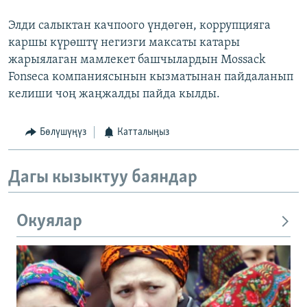
Элди салыктан качпоого үндөгөн, коррупцияга
каршы күрөштү негизги максаты катары
жарыялаган мамлекет башчылардын Mossack
Fonseca компаниясынын кызматынан пайдаланып
келиши чоң жаңжалды пайда кылды.
Бөлүшүңүз
Катталыңыз
Дагы кызыктуу баяндар
Окуялар