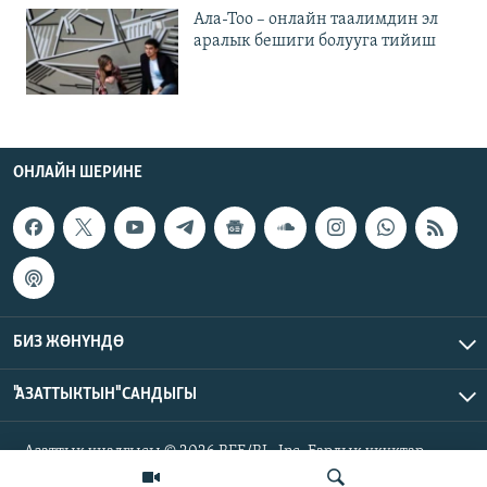
Ала-Тоо – онлайн таалимдин эл
аралык бешиги болууга тийиш
ОНЛАЙН ШЕРИНЕ
БИЗ ЖӨНҮНДӨ
"АЗАТТЫКТЫН" САНДЫГЫ
Азаттык үналгысы © 2026 RFE/RL, Inc. Бардык укуктар
корголгон.