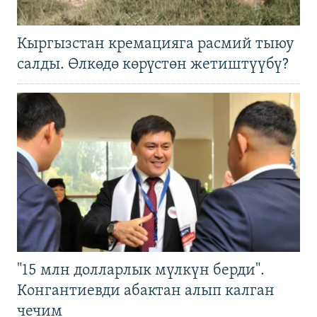
Кыргызстан кремацияга расмий тыюу
салды. Өлкөдө көрүстөн жетиштүүбү?
"15 млн долларлык мүлкүн берди".
Конгантиевди абактан алып калган
чечим