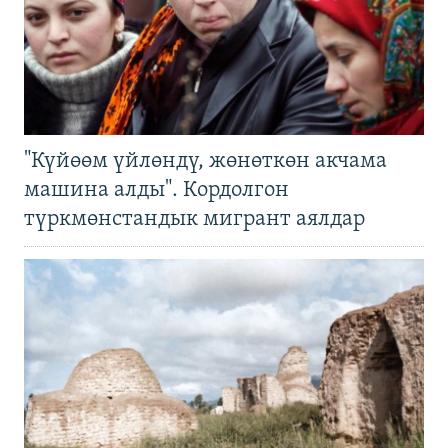
"Күйөөм үйлөндү, жөнөткөн акчама
машина алды". Кордолгон
түркмөнстандык мигрант аялдар