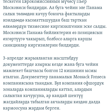
тескеген Еврокомиссиянын мүчөсү Пьер
Московиси билдирди. Ал буга чейин эле Панама
салык төлөөдөн качуу боюнча фактыларды
изилдөөдө кызматташуудан баш тарткан
өлкөлөрдүн тизмесине киргизилгенин эске салды.
Московиси Панама бийликтерин өз позициясын
өзгөртүүгө чакырып, болбосо аларга каршы
санкциялар киргизилерин билдирди.
3-апрелде жарыяланган масштабдуу
документтерде азыркы кезде жана буга чейин
мамлекет башчысы болгон 12 кишинин ысмы
аталган. Документтер панамалык Mossack Fonseca
компаниясына таандык. Бул компания офшордук
зоналарда компанияларды каттап, алардын
салыктан качуусуна, ар кандай шектүү
жагдайларда табылган акчаларды көздөн далда
кармоосуна жардам берген.