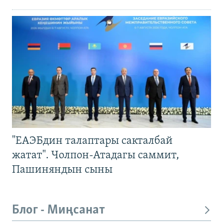
"ЕАЭБдин талаптары сакталбай
жатат". Чолпон-Атадагы саммит,
Пашиняндын сыны
Блог - Миңсанат