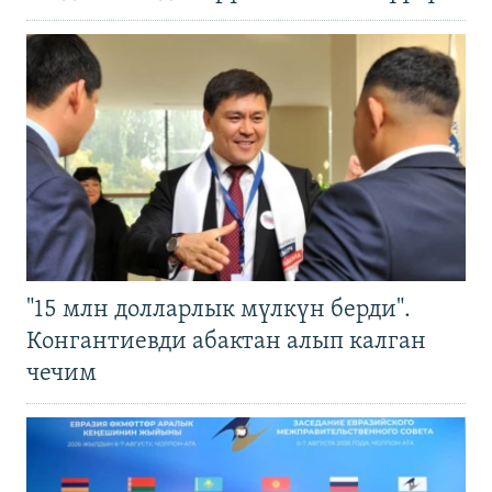
"15 млн долларлык мүлкүн берди".
Конгантиевди абактан алып калган
чечим