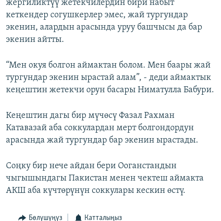
жергиликтүү жетекчилердин бири набыт
кеткендер согушкерлер эмес, жай тургундар
экенин, алардын арасында уруу башчысы да бар
экенин айтты.
“Мен окуя болгон аймактан болом. Мен баары жай
тургундар экенин ырастай алам”, - деди аймактык
кеңештин жетекчи орун басары Ниматулла Бабури.
Кеңештин дагы бир мүчөсү Фазал Рахман
Катавазай аба соккулардан мерт болгондордун
арасында жай тургундар бар экенин ырастады.
Соңку бир нече айдан бери Ооганстандын
чыгышындагы Пакистан менен чектеш аймакта
АКШ аба күчтөрүнүн соккулары кескин өстү.
Бөлүшүңүз
Катталыңыз