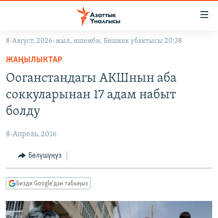
Линктер
Мазмунга
өтүңүз
8-Август, 2026-жыл, ишемби, Бишкек убактысы 20:38
Навигацияга
ЖАҢЫЛЫКТАР
өтүңүз
ЖАҢЫЛЫКТАР
КЫРГЫЗСТАН
Издөөгө
Ооганстандагы АКШнын аба
салыңыз
ДҮЙНӨ
КЫРГЫЗСТАН
соккуларынан 17 адам набыт
УКРАИНА
САЯСАТ
ДҮЙНӨ
болду
АТАЙЫН ИЛИКТӨӨ
ЭКОНОМИКА
БОРБОР АЗИЯ
8-Апрель, 2016
ТВ ПРОГРАММАЛАР
МАДАНИЯТ
Бөлүшүңүз
ПОДКАСТ
БҮГҮН АЗАТТЫКТА
ӨЗГӨЧӨ ПИКИР
ЭКСПЕРТТЕР ТАЛДАЙТ
Бизди Google'дан табыңыз
БИЗ ЖАНА ДҮЙНӨ
Русский
ДАНИСТЕ