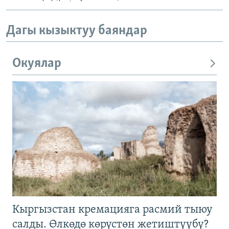
Дагы кызыктуу баяндар
Окуялар
Кыргызстан кремацияга расмий тыюу
салды. Өлкөдө көрүстөн жетиштүүбү?