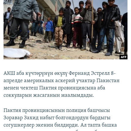
ОНЛАЙН ШЕРИНЕ
ЭЖЕ-СИҢДИЛЕР
АЗАТТЫК+
ЫҢГАЙСЫЗ СУРООЛОР
ЭЕ/АРнун бардык сайттары
АКШ аба күчтөрүнүн өкүлү Фернанд Эстрелл 8-
апрелде америкалык аскерий учактар Пакистан
менен чектеш Пактия провинциясына аба
соккуларын жасаганын маалымдады.
Пактия провинциясынын полиция башчысы
Зоравар Захид набыт болгондордун бардыгы
согушкерлер экенин билдирди. Ал тапта башка