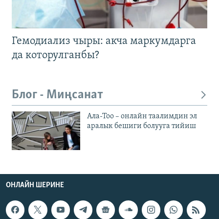
Гемодиализ чыры: акча маркумдарга
да которулганбы?
Блог - Миңсанат
Ала-Тоо – онлайн таалимдин эл
аралык бешиги болууга тийиш
ОНЛАЙН ШЕРИНЕ