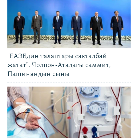
"ЕАЭБдин талаптары сакталбай
жатат". Чолпон-Атадагы саммит,
Пашиняндын сыны