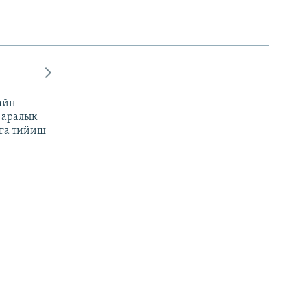
айн
 аралык
га тийиш