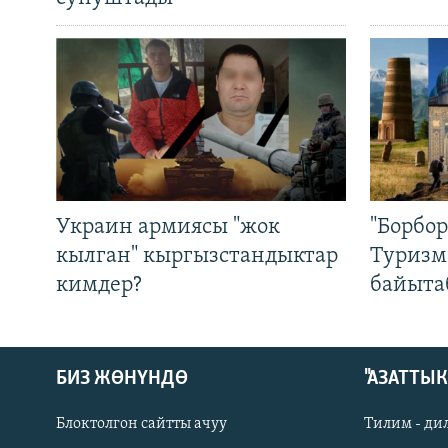
Украин армиясы "жок
"Борбо
кылган" кыргызстандыктар
Туризм
кимдер?
байыта
БИЗ ЖӨНҮНДӨ
"АЗАТТЫ
Блоктолгон сайтты ачуу
Тилим - ди