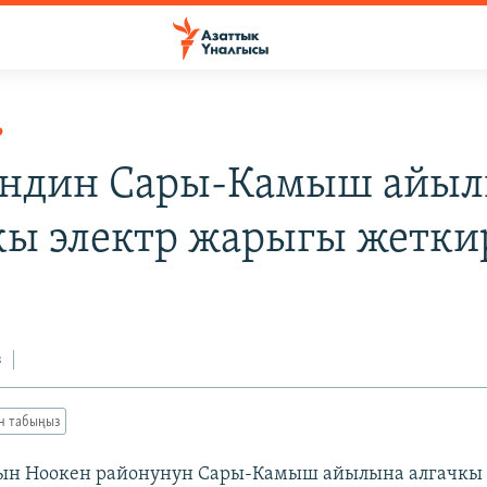
Р
ндин Сары-Камыш айы
кы электр жарыгы жетк
з
ан табыңыз
ын Ноокен районунун Сары-Камыш айылына алгачкы 