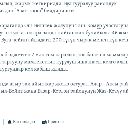
ылып, жарык жеткирилди. Бул тууралуу райондук
иядан "Азаттыкка" билдиришти.
караганда Ош-Бишкек жолунун Таш-Көмүр участогуна
зактыкта тоо арасында жайгашкан бул айылга 46 жыл
. Буга чейин айылдагы 200 түтүн чырак менен күн кеч
к бюджеттен 7 млн сом каралып, тоо башына мамылар
 тартууну мамлекеттик курулуш ишканасы колго алып
тургундар кол кабыш кылды.
нда азыр эки айыл жарыксыз олтурат. Алар - Аксы ра
ыл-Бейит жана Базар-Коргон районунун Жаз-Кечүү а
з
Катталыңыз
Принтер