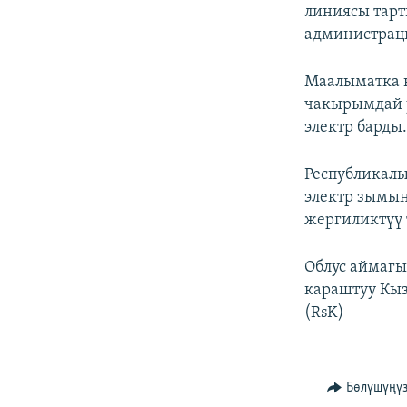
ЭЖЕ-СИҢДИЛЕР
линиясы тарт
администрац
АЗАТТЫК+
ЫҢГАЙСЫЗ СУРООЛОР
Маалыматка 
чакырымдай у
электр барды
Республикалы
электр зымын
жергиликтүү 
Облус аймагы
караштуу Кыз
(RsK)
Бөлүшүңү