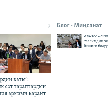
Блог - Миңсанат
Ала-Тоо – онл
таалимдин эл
бешиги болуу
рдин каты":
к сот тараптардын
ция арызын карайт