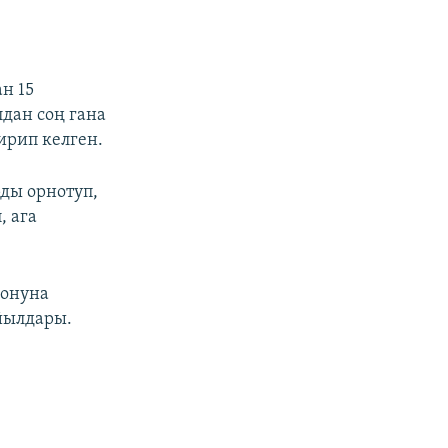
н 15
дан соң гана
ирип келген.
ды орнотуп,
, ага
йонуна
йылдары.