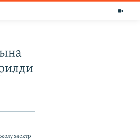
лына
ирилди
жолу электр