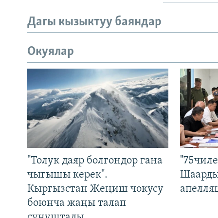
Дагы кызыктуу баяндар
Окуялар
"Толук даяр болгондор гана
"75чиле
чыгышы керек".
Шаарды
Кыргызстан Жеңиш чокусу
апелля
боюнча жаңы талап
сунуштады