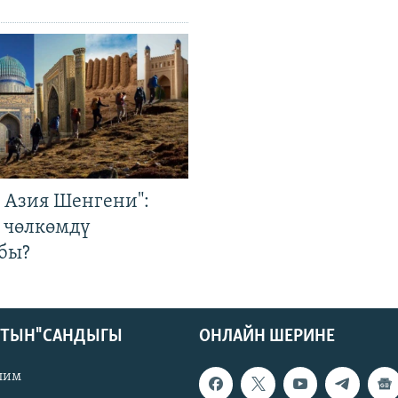
р Азия Шенгени":
 чөлкөмдү
бы?
КТЫН" САНДЫГЫ
ОНЛАЙН ШЕРИНЕ
лим