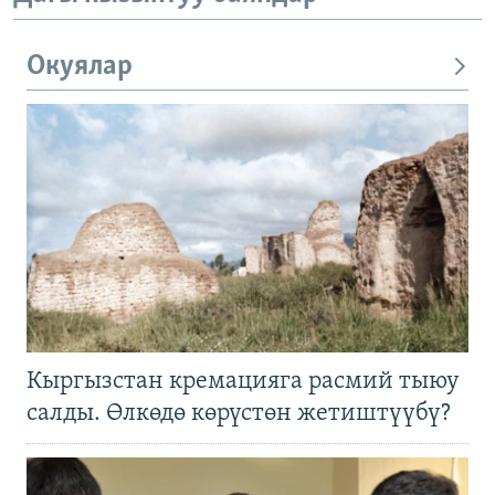
Окуялар
Кыргызстан кремацияга расмий тыюу
салды. Өлкөдө көрүстөн жетиштүүбү?