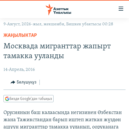
Линктер
Мазмунга
өтүңүз
9-Август, 2026-жыл, жекшемби, Бишкек убактысы 00:28
Навигацияга
ЖАҢЫЛЫКТАР
өтүңүз
ЖАҢЫЛЫКТАР
КЫРГЫЗСТАН
Издөөгө
Москвада мигранттар жапырт
салыңыз
ДҮЙНӨ
КЫРГЫЗСТАН
тамакка ууланды
УКРАИНА
САЯСАТ
ДҮЙНӨ
14-Апрель, 2016
АТАЙЫН ИЛИКТӨӨ
ЭКОНОМИКА
БОРБОР АЗИЯ
ТВ ПРОГРАММАЛАР
Бөлүшүңүз
МАДАНИЯТ
ПОДКАСТ
БҮГҮН АЗАТТЫКТА
Бизди Google'дан табыңыз
ӨЗГӨЧӨ ПИКИР
ЭКСПЕРТТЕР ТАЛДАЙТ
Орусиянын баш калаасында негизинен Өзбекстан
БИЗ ЖАНА ДҮЙНӨ
Русский
жана Тажикстандан барып иштеп жаткан жүздөн
ДАНИСТЕ
ашуун мигранттар тамакка ууланып, ооруканага