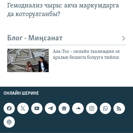
Гемодиализ чыры: акча маркумдарга
да которулганбы?
Блог - Миңсанат
Ала-Тоо – онлайн таалимдин эл
аралык бешиги болууга тийиш
ОНЛАЙН ШЕРИНЕ