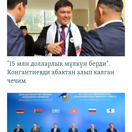
"15 млн долларлык мүлкүн берди".
Конгантиевди абактан алып калган
чечим