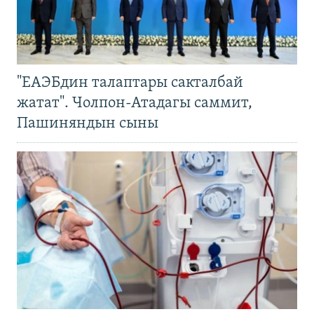
"ЕАЭБдин талаптары сакталбай
жатат". Чолпон-Атадагы саммит,
Пашиняндын сыны