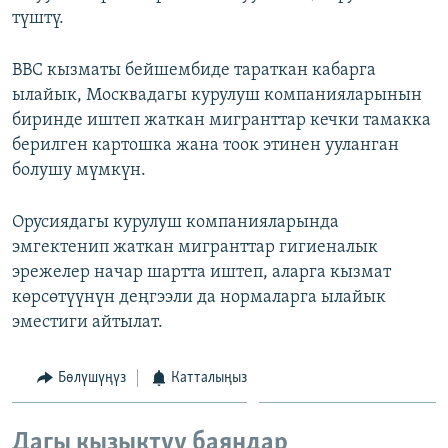
түштү.
ОНЛАЙН ШЕРИНЕ
ЭЖЕ-СИҢДИЛЕР
АЗАТТЫК+
BBC кызматы бейшембиде тараткан кабарга
ЫҢГАЙСЫЗ СУРООЛОР
ылайык, Москвадагы курулуш компанияларынын
биринде иштеп жаткан мигранттар кечки тамакка
берилген картошка жана тоок этинен ууланган
ЭЕ/АРнун бардык сайттары
болушу мүмкүн.
Орусиядагы курулуш компанияларында
эмгектенип жаткан мигранттар гигиеналык
эрежелер начар шартта иштеп, аларга кызмат
көрсөтүүнүн деңгээли да нормаларга ылайык
эместиги айтылат.
Бөлүшүңүз
Катталыңыз
Дагы кызыктуу баяндар