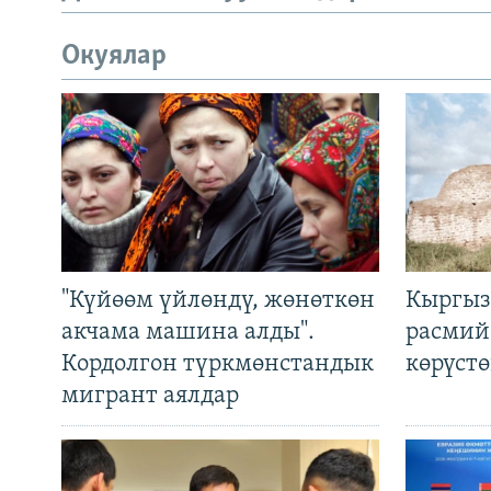
Окуялар
"Күйөөм үйлөндү, жөнөткөн
Кыргыз
акчама машина алды".
расмий
Кордолгон түркмөнстандык
көрүст
мигрант аялдар