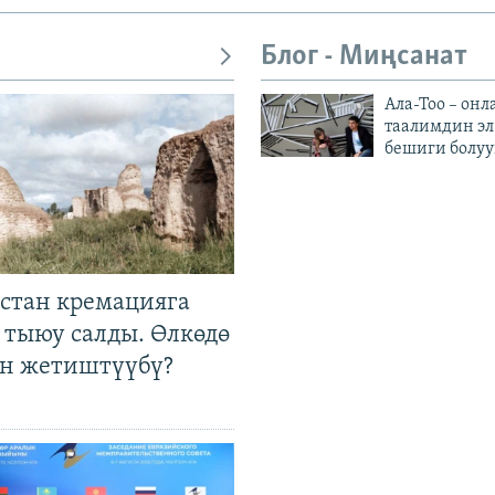
Блог - Миңсанат
Ала-Тоо – онл
таалимдин эл
бешиги болуу
стан кремацияга
 тыюу салды. Өлкөдө
өн жетиштүүбү?