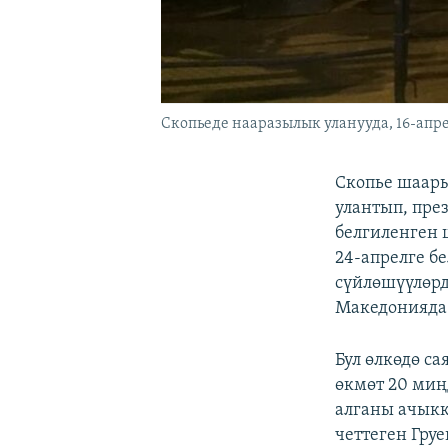
Cкопьеде нааразылык уланууда, 16-апре
Скопье шаар
улантып, пре
белгиленген 
24-апрелге б
сүйлөшүүлөр
Македонияда 
Бул өлкөдө с
өкмөт 20 ми
алганы ачыкк
четтеген Гру