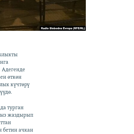
зылыкты
юнга
. Адегенде
ен өткөн
лык күчтөрү
үүдө.
да турган
сыз жаздырып
ттан
н бетин ачкан