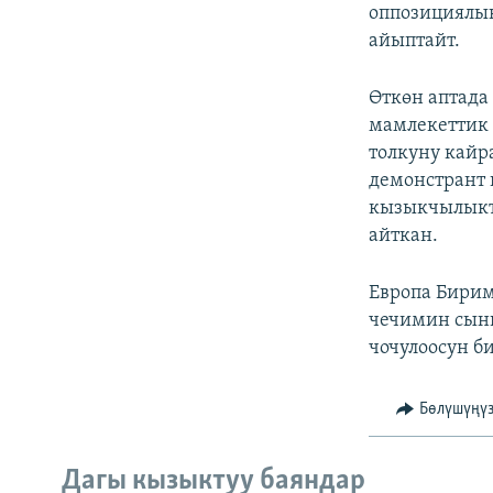
оппозициялык
айыптайт.
Өткөн аптада
мамлекеттик
толкуну кайр
демонстрант 
кызыкчылыкты
айткан.
Европа Бири
чечимин сынг
чочулоосун б
Бөлүшүңү
Дагы кызыктуу баяндар