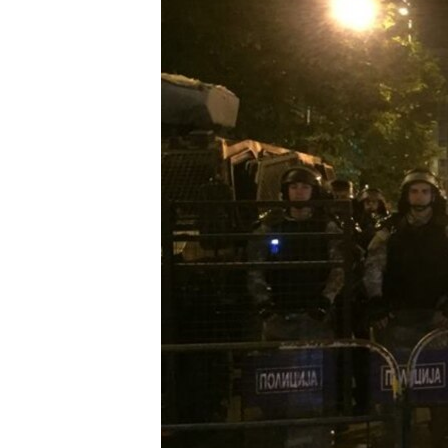
ЭЖЕ-СИҢДИЛЕР
АЗАТТЫК+
ЫҢГАЙСЫЗ СУРООЛОР