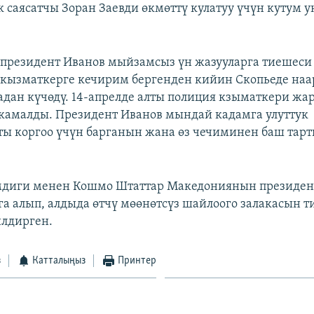
 саясатчы Зоран Заевди өкмөттү кулатуу үчүн кутум 
 президент Иванов мыйзамсыз үн жазууларга тиешеси 
 кызматкерге кечирим бергенден кийин Скопьеде на
адан күчөдү. 14-апрелде алты полиция кзыматкери жар
камалды. Президент Иванов мындай кадамга улуттук
 коргоо үчүн барганын жана өз чечиминен баш тарт
мдиги менен Кошмо Штаттар Македониянын президе
а алып, алдыда өтчү мөөнөтсүз шайлоого залакасын т
илдирген.
з
Катталыңыз
Принтер