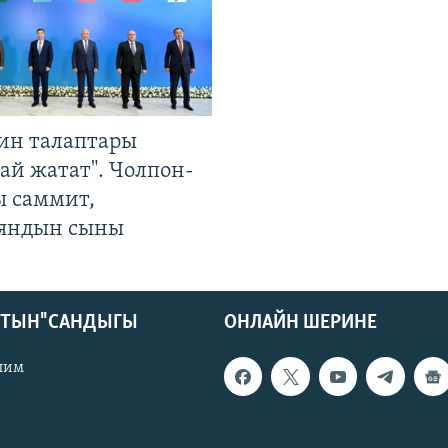
ин талаптары
ай жатат". Чолпон-
ы саммит,
яндын сыны
КТЫН" САНДЫГЫ
ОНЛАЙН ШЕРИНЕ
лим