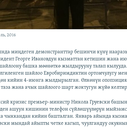
ль, 2016
ында миңдеген демонстранттар бешинчи күнү наара
зидент Георге Ивановдун кызматтан кетишин жана и
шайлоону башка мөөнөткө жылдырууну талап кылууда
елгиленген шайлоо Евробиримдиктин ортомчулугу мен
дөн кийин 4-июнга жылдырылган. Өлкөнүн опопзиция
таза жана ачык шайлоого шарт жоктугун жүйө келтир
аясий кризис премьер-министр Никола Груевски башын
ңден ашуун кишинин телефон сүйлөшүүлөрүн мыйзам
а чыккандан кийин башталган. Январь айында кызма
евски мындай айыпты четке кагып, чуулгандуу окуяны