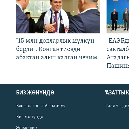
"15 млн долларлык мүлкүн
"ЕАЭБд
берди". Конгантиевди
сакталб
абактан алып калган чечим
Атадаг
Пашин
БИЗ ЖӨНҮНДӨ
"АЗАТТЫ
Блоктолгон сайтты ачуу
Тилим - ди
Биз жөнүндө
Русский
Эрежелер