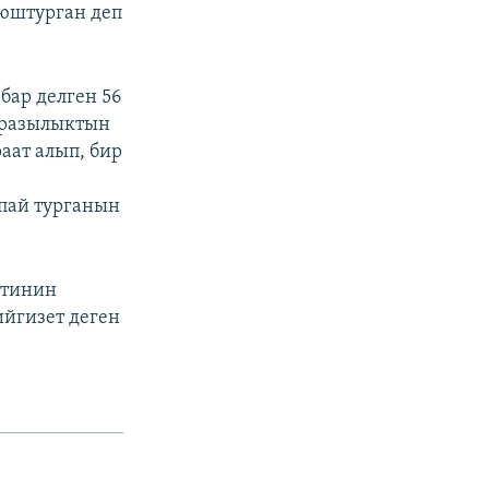
уюштурган деп
бар делген 56
аразылыктын
аат алып, бир
пай турганын
нтинин
ийгизет деген