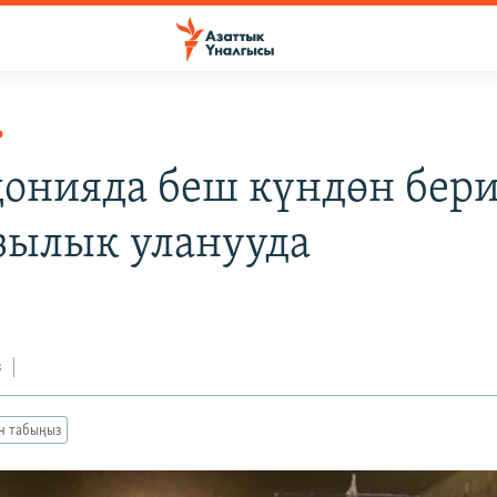
Р
онияда беш күндөн бер
зылык уланууда
з
ан табыңыз