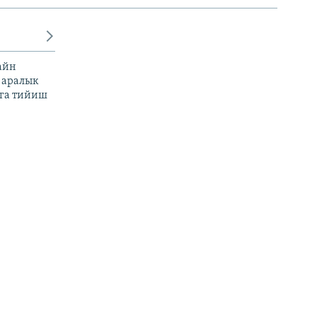
айн
 аралык
га тийиш