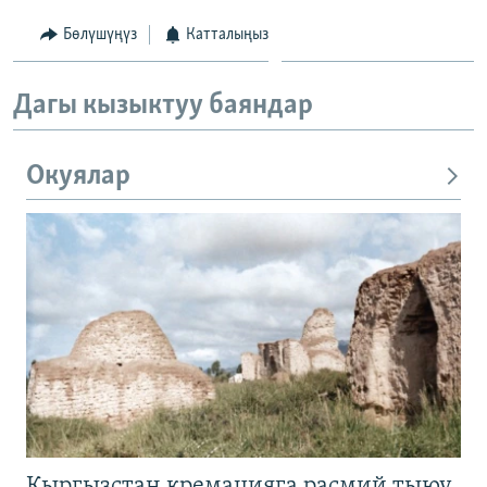
Бөлүшүңүз
Катталыңыз
Дагы кызыктуу баяндар
Окуялар
Кыргызстан кремацияга расмий тыюу