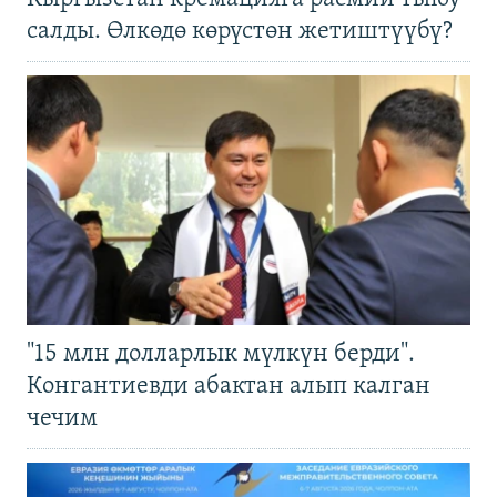
салды. Өлкөдө көрүстөн жетиштүүбү?
"15 млн долларлык мүлкүн берди".
Конгантиевди абактан алып калган
чечим