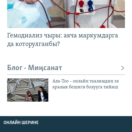
Гемодиализ чыры: акча маркумдарга
да которулганбы?
Блог - Миңсанат
Ала-Тоо – онлайн таалимдин эл
аралык бешиги болууга тийиш
ОНЛАЙН ШЕРИНЕ