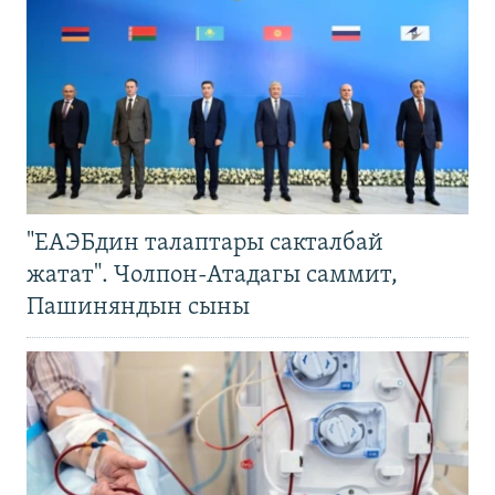
"ЕАЭБдин талаптары сакталбай
жатат". Чолпон-Атадагы саммит,
Пашиняндын сыны