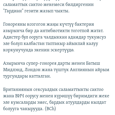
саламаттык сактоо мекемеси билдиргенин
ОНЛАЙН ШЕРИНЕ
ЭЖЕ-СИҢДИЛЕР
"Гардиан" гезити жазып чыкты.
АЗАТТЫК+
ЫҢГАЙСЫЗ СУРООЛОР
Гонореяны козгогон жаңы күчтүү бактерия
азырынча бир да антибиотикти тоготпой жатат.
Адистер бул ооруга чалдыккан адамдар тукумсуз
ЭЕ/АРнун бардык сайттары
эле болуп калбастан таптакыр айыкпай калуу
коркунучунда экенин эскертүүдө.
Азырынча супер-гонорея дарты менен Батыш
Мидлэнд, Лондон жана түштүк Англиянын айрым
тургундары катталган.
Британиянын сексуалдык саламаттыкты сактоо
жана ВИЧ оорусу менен күрөшүү биримдиги жеке
эле кумсаларды эмес, бардык атуулдарды кылдат
болууга чакырууда. (BCh)