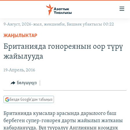
Линктер
Мазмунга
өтүңүз
9-Август, 2026-жыл, жекшемби, Бишкек убактысы 00:22
Навигацияга
ЖАҢЫЛЫКТАР
өтүңүз
ЖАҢЫЛЫКТАР
КЫРГЫЗСТАН
Издөөгө
Британияда гонореянын оор түрү
салыңыз
ДҮЙНӨ
КЫРГЫЗСТАН
жайылууда
УКРАИНА
САЯСАТ
ДҮЙНӨ
19-Апрель, 2016
АТАЙЫН ИЛИКТӨӨ
ЭКОНОМИКА
БОРБОР АЗИЯ
ТВ ПРОГРАММАЛАР
Бөлүшүңүз
МАДАНИЯТ
ПОДКАСТ
БҮГҮН АЗАТТЫКТА
Бизди Google'дан табыңыз
ӨЗГӨЧӨ ПИКИР
ЭКСПЕРТТЕР ТАЛДАЙТ
Британияда кумсалар арасында дарылоого баш
БИЗ ЖАНА ДҮЙНӨ
Русский
бербеген супер-гонорея дарты жайылып жатканы
ДАНИСТЕ
кабарланууда. Бул тууралуу Англиянын коомдук