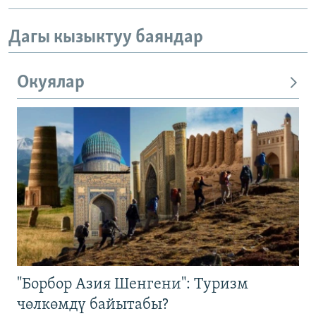
Дагы кызыктуу баяндар
Окуялар
"Борбор Азия Шенгени": Туризм
чөлкөмдү байытабы?