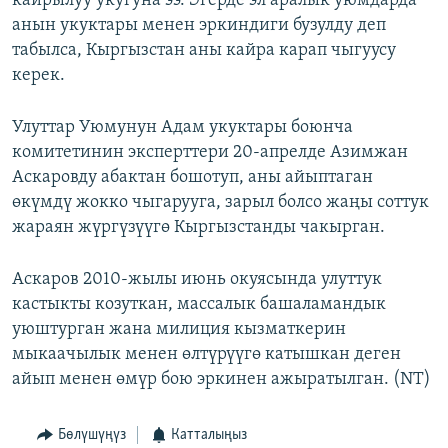
кайрылуу укугуна ээ. Эгерде эл аралык уюмдарда
анын укуктары менен эркиндиги бузулду деп
табылса, Кыргызстан аны кайра карап чыгуусу
керек.
Улуттар Уюмунун Адам укуктары боюнча
комитетинин эксперттери 20-апрелде Азимжан
Аскаровду абактан бошотуп, аны айыптаган
өкүмдү жокко чыгарууга, зарыл болсо жаңы соттук
жараян жүргүзүүгө Кыргызстанды чакырган.
Аскаров 2010-жылы июнь окуясында улуттук
кастыкты козуткан, массалык башаламандык
уюштурган жана милиция кызматкерин
мыкаачылык менен өлтүрүүгө катышкан деген
айып менен өмүр бою эркинен ажыратылган. (NT)
Бөлүшүңүз
Катталыңыз