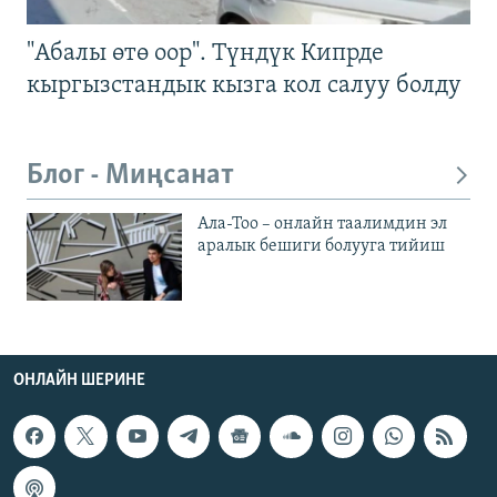
"Абалы өтө оор". Түндүк Кипрде
кыргызстандык кызга кол салуу болду
Блог - Миңсанат
Ала-Тоо – онлайн таалимдин эл
аралык бешиги болууга тийиш
ОНЛАЙН ШЕРИНЕ