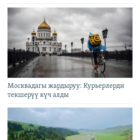
Москвадагы жардыруу: Курьерлерди
текшерүү күч алды