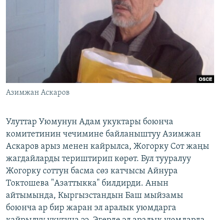
ОНЛАЙН ШЕРИНЕ
ЭЖЕ-СИҢДИЛЕР
АЗАТТЫК+
ЫҢГАЙСЫЗ СУРООЛОР
ЭЕ/АРнун бардык сайттары
Азимжан Аскаров
Улуттар Уюмунун Адам укуктары боюнча
комитетинин чечимине байланыштуу Азимжан
Аскаров арыз менен кайрылса, Жогорку Сот жаңы
жагдайларды териштирип көрөт. Бул тууралуу
Жогорку соттун басма сөз катчысы Айнура
Токтошева "Азаттыкка" билдирди. Анын
айтымында, Кыргызстандын Баш мыйзамы
боюнча ар бир жаран эл аралык уюмдарга