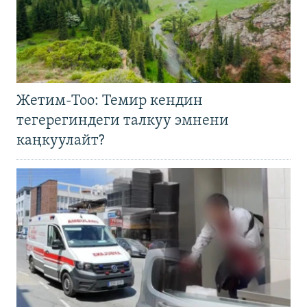
Жетим-Тоо: Темир кендин
тегерегиндеги талкуу эмнени
каңкуулайт?