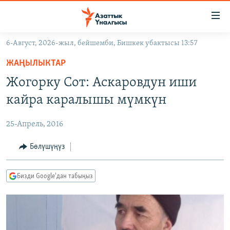
Линктер
Мазмунга
өтүңүз
6-Август, 2026-жыл, бейшемби, Бишкек убактысы 13:57
Навигацияга
ЖАҢЫЛЫКТАР
өтүңүз
ЖАҢЫЛЫКТАР
КЫРГЫЗСТАН
Издөөгө
Жогорку Сот: Аскаровдун иши
салыңыз
ДҮЙНӨ
КЫРГЫЗСТАН
кайра каралышы мүмкүн
УКРАИНА
САЯСАТ
ДҮЙНӨ
25-Апрель, 2016
АТАЙЫН ИЛИКТӨӨ
ЭКОНОМИКА
БОРБОР АЗИЯ
ТВ ПРОГРАММАЛАР
Бөлүшүңүз
МАДАНИЯТ
ПОДКАСТ
БҮГҮН АЗАТТЫКТА
Бизди Google'дан табыңыз
ӨЗГӨЧӨ ПИКИР
ЭКСПЕРТТЕР ТАЛДАЙТ
БИЗ ЖАНА ДҮЙНӨ
Русский
ДАНИСТЕ