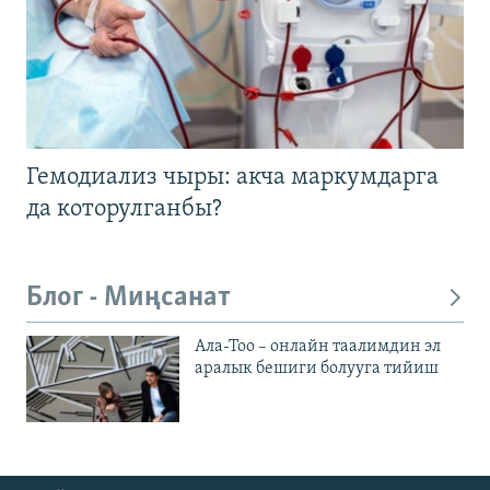
Гемодиализ чыры: акча маркумдарга
да которулганбы?
Блог - Миңсанат
Ала-Тоо – онлайн таалимдин эл
аралык бешиги болууга тийиш