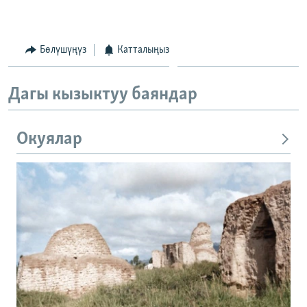
Бөлүшүңүз
Катталыңыз
Дагы кызыктуу баяндар
Окуялар