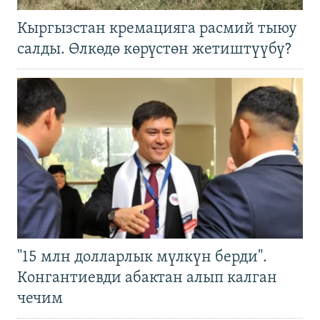
Кыргызстан кремацияга расмий тыюу
салды. Өлкөдө көрүстөн жетиштүүбү?
"15 млн долларлык мүлкүн берди".
Конгантиевди абактан алып калган
чечим