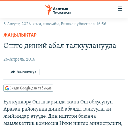
Линктер
Мазмунга
өтүңүз
8-Август, 2026-жыл, ишемби, Бишкек убактысы 16:56
Навигацияга
ЖАҢЫЛЫКТАР
өтүңүз
ЖАҢЫЛЫКТАР
КЫРГЫЗСТАН
Издөөгө
Ошто диний абал талкууланууда
салыңыз
ДҮЙНӨ
КЫРГЫЗСТАН
26-Апрель, 2016
УКРАИНА
САЯСАТ
ДҮЙНӨ
АТАЙЫН ИЛИКТӨӨ
ЭКОНОМИКА
БОРБОР АЗИЯ
Бөлүшүңүз
ТВ ПРОГРАММАЛАР
МАДАНИЯТ
Бизди Google'дан табыңыз
ПОДКАСТ
БҮГҮН АЗАТТЫКТА
Бул күндөрү Ош шаарында жана Ош облусунун
ӨЗГӨЧӨ ПИКИР
ЭКСПЕРТТЕР ТАЛДАЙТ
Араван районунда диний абалды талкуулаган
БИЗ ЖАНА ДҮЙНӨ
жыйындар өтүүдө. Дин иштери боюнча
Русский
мамлекеттик комиссия Ички иштер министрлиги,
ДАНИСТЕ