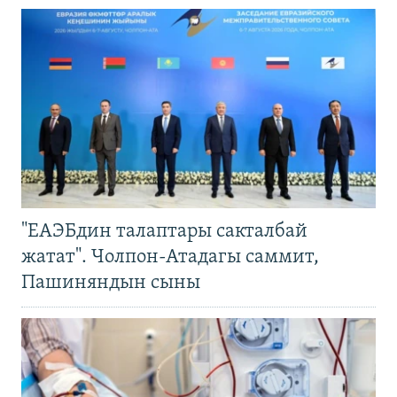
"ЕАЭБдин талаптары сакталбай
жатат". Чолпон-Атадагы саммит,
Пашиняндын сыны