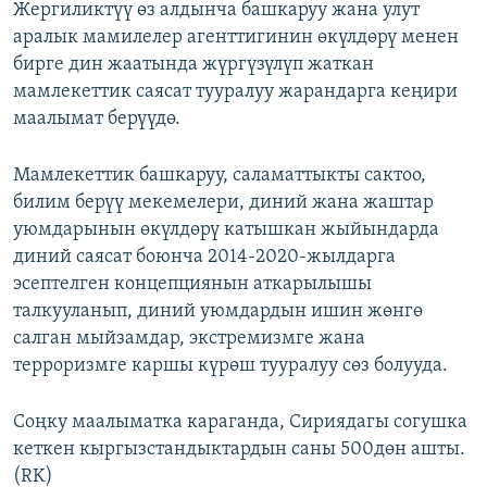
Жергиликтүү өз алдынча башкаруу жана улут
ОНЛАЙН ШЕРИНЕ
ЭЖЕ-СИҢДИЛЕР
аралык мамилелер агенттигинин өкүлдөрү менен
АЗАТТЫК+
бирге дин жаатында жүргүзүлүп жаткан
мамлекеттик саясат тууралуу жарандарга кеңири
ЫҢГАЙСЫЗ СУРООЛОР
маалымат берүүдө.
ЭЕ/АРнун бардык сайттары
Мамлекеттик башкаруу, саламаттыкты сактоо,
билим берүү мекемелери, диний жана жаштар
уюмдарынын өкүлдөрү катышкан жыйындарда
диний саясат боюнча 2014-2020-жылдарга
эсептелген концепциянын аткарылышы
талкууланып, диний уюмдардын ишин жөнгө
салган мыйзамдар, экстремизмге жана
терроризмге каршы күрөш тууралуу сөз болууда.
Соңку маалыматка караганда, Сириядагы согушка
кеткен кыргызстандыктардын саны 500дөн ашты.
(RK)