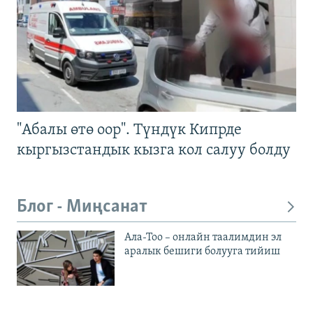
"Абалы өтө оор". Түндүк Кипрде
кыргызстандык кызга кол салуу болду
Блог - Миңсанат
Ала-Тоо – онлайн таалимдин эл
аралык бешиги болууга тийиш