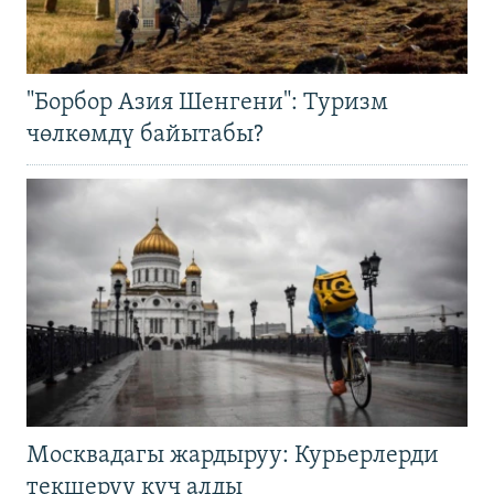
"Борбор Азия Шенгени": Туризм
чөлкөмдү байытабы?
Москвадагы жардыруу: Курьерлерди
текшерүү күч алды