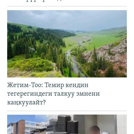
Жетим-Тоо: Темир кендин
тегерегиндеги талкуу эмнени
каңкуулайт?