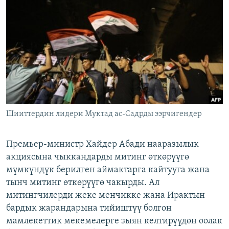
ОНЛАЙН ШЕРИНЕ
ЭЖЕ-СИҢДИЛЕР
АЗАТТЫК+
ЫҢГАЙСЫЗ СУРООЛОР
ЭЕ/АРнун бардык сайттары
Шииттердин лидери Муктад ас-Садрды ээрчигендер
Премьер-министр Хайдер Абади нааразылык
акциясына чыккандарды митинг өткөрүүгө
мүмкүндүк берилген аймактарга кайтууга жана
тынч митинг өткөрүүгө чакырды. Ал
митингчилерди жеке менчикке жана Ирактын
бардык жарандарына тийиштүү болгон
мамлекеттик мекемелерге зыян келтирүүдөн оолак