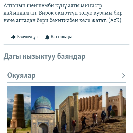
Аптанын шейшемби күнү алты министр
дайындалган. Бирок өкмөттүн толук курамы бир
нече аптадан бери бекитилбей келе жатат. (AzK)
Бөлүшүңүз
Катталыңыз
Дагы кызыктуу баяндар
Окуялар