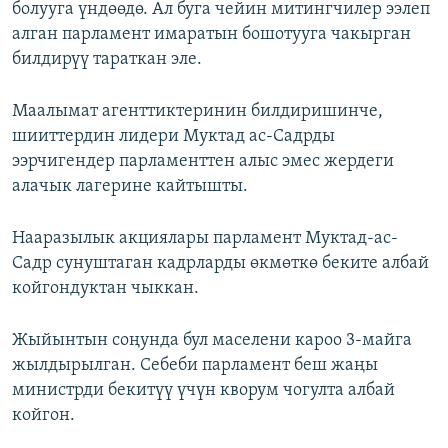
болууга үндөөдө. Ал буга чейин митингчилер ээлеп
алган парламент имаратын бошотууга чакырган
билдирүү тараткан эле.
Маалымат агенттиктеринин билдиришинче,
шииттердин лидери Муктад ас-Садрды
ээрчигендер парламенттен алыс эмес жердеги
алачык лагерине кайтышты.
Нааразылык акциялары парламент Муктад-ас-
Садр сунуштаган кадрларды өкмөткө беките албай
койгондуктан чыккан.
Жыйынтын соңунда бул маселени кароо 3-майга
жылдырылган. Себеби парламент беш жаңы
министрди бекитүү үчүн кворум чогулта албай
койгон.