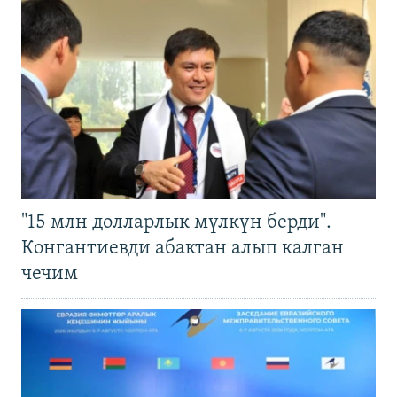
"15 млн долларлык мүлкүн берди".
Конгантиевди абактан алып калган
чечим