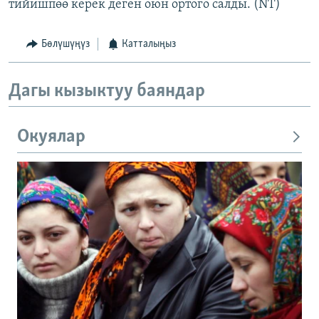
тийишпөө керек деген оюн ортого салды. (NT)
Бөлүшүңүз
Катталыңыз
Дагы кызыктуу баяндар
Окуялар