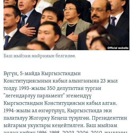
ОНЛАЙН ШЕРИНЕ
ЭЖЕ-СИҢДИЛЕР
АЗАТТЫК+
ЫҢГАЙСЫЗ СУРООЛОР
ЭЕ/АРнун бардык сайттары
Баш мыйзам майрамын белгилөө.
Бүгүн, 5-майда Кыргызстандын
Конституциясынын кабыл алынганына 23 жыл
толду. 1993-жылы 350 депутаттан турган
"легендарлуу парламент" эгемендүү
Кыргызстандын Конституциясын кабыл алган.
1994-жылы ал өзгөртүлүп, Кыргызстанда эки
палаталуу Жогорку Кеңеш түзүлгөн. Президенттин
ыйгарым укуктары кеңейтилген. Баш мыйзам