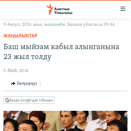
Линктер
Мазмунга
өтүңүз
9-Август, 2026-жыл, жекшемби, Бишкек убактысы 05:44
Навигацияга
ЖАҢЫЛЫКТАР
өтүңүз
ЖАҢЫЛЫКТАР
КЫРГЫЗСТАН
Издөөгө
Баш мыйзам кабыл алынганына
салыңыз
ДҮЙНӨ
КЫРГЫЗСТАН
23 жыл толду
УКРАИНА
САЯСАТ
ДҮЙНӨ
5-Май, 2016
АТАЙЫН ИЛИКТӨӨ
ЭКОНОМИКА
БОРБОР АЗИЯ
ТВ ПРОГРАММАЛАР
Бөлүшүңүз
МАДАНИЯТ
ПОДКАСТ
БҮГҮН АЗАТТЫКТА
Бизди Google'дан табыңыз
ӨЗГӨЧӨ ПИКИР
ЭКСПЕРТТЕР ТАЛДАЙТ
БИЗ ЖАНА ДҮЙНӨ
Русский
ДАНИСТЕ