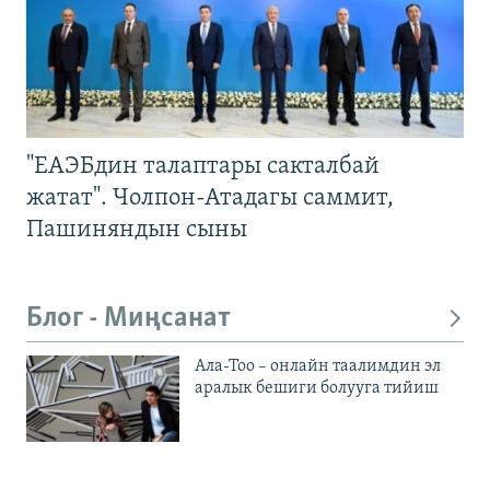
"ЕАЭБдин талаптары сакталбай
жатат". Чолпон-Атадагы саммит,
Пашиняндын сыны
Блог - Миңсанат
Ала-Тоо – онлайн таалимдин эл
аралык бешиги болууга тийиш