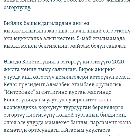
андан кийин 1996, 1998, 2003, 2006, 2010-жылдары
өзгөртүлдү.
Бийлик башындагылардын аны өз
кызыкчылыгына жараша, каалагандай өзгөрткөнү
эки ыңкылапка алып келген. 5-май жылнаамада
кызыл менен белгиленип, майрам болуп саналат.
Өлкөдө Конституцияга өзгөртүү киргизүүгө 2020-
жылга чейин тыюу салынган. Бирок акыркы
учурда аны өзгөртүү демилгелери көтөрүлүп келет.
Кечээ президент Алмазбек Атамбаев орусиялык
“Интерфакс” агенттигине курган маегинде
Конситуциядагы улуттук суверенитет жана
коопсуздукка коркунуч туурдурган беренелерге
өзгөртүү киргизүүнү колдой турганын билдирип,
ошол эле учурда мамлекет башчы, парламент жана
өкмөттүн ортосундагы ыйгарым укуктарга