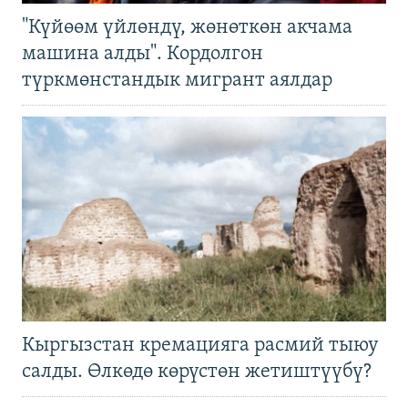
"Күйөөм үйлөндү, жөнөткөн акчама
машина алды". Кордолгон
түркмөнстандык мигрант аялдар
Кыргызстан кремацияга расмий тыюу
салды. Өлкөдө көрүстөн жетиштүүбү?