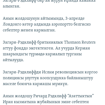
Загари-Рэдклифф бир ай мурун Иранда камакка
ОНЛАЙН ШЕРИНЕ
ЭЖЕ-СИҢДИЛЕР
алынган.
АЗАТТЫК+
Анын жолдошунун айтымында, 3-апрелде
ЫҢГАЙСЫЗ СУРООЛОР
Лондонго кетер алдында аэропортто белгисиз
себептер менен кармалган.
ЭЕ/АРнун бардык сайттары
Загари-Рэдклифф британиялык Thomson Reuters
аттуу фонддо эмгектенген. Ал учурда Керман
шаарындагы түрмөдө кармалып турганы
айтылууда.
Загари-Рэдклиффди Ислам революциясын коргоо
полициясы улуттук коопсуздукка байланыштуу
маселе боюнча кармашы мүмкүн.
Анын жолдошу Ричард Рэдклифф “Азаттыктын”
Иран кызматына жубайынын эмне себептен