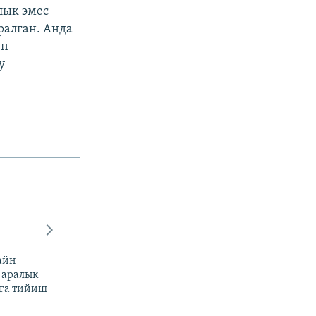
лык эмес
ралган. Анда
үн
у
айн
 аралык
га тийиш