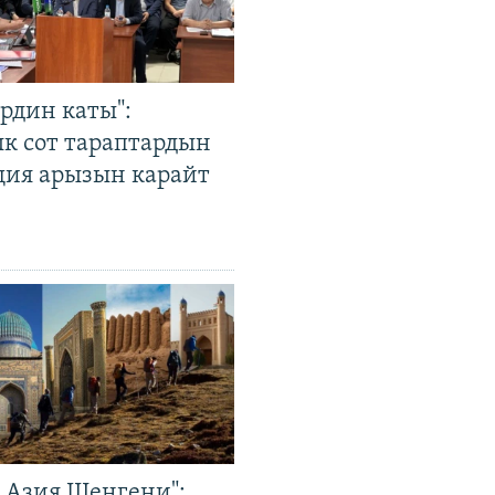
рдин каты":
к сот тараптардын
ция арызын карайт
р Азия Шенгени":