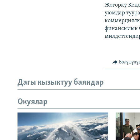
Жогорку Кеңе
уюмдар туура
коммерциялы
финансылык 
милдеттендир
Бөлүшүңү
Дагы кызыктуу баяндар
Окуялар