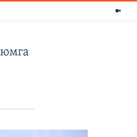
уюмга