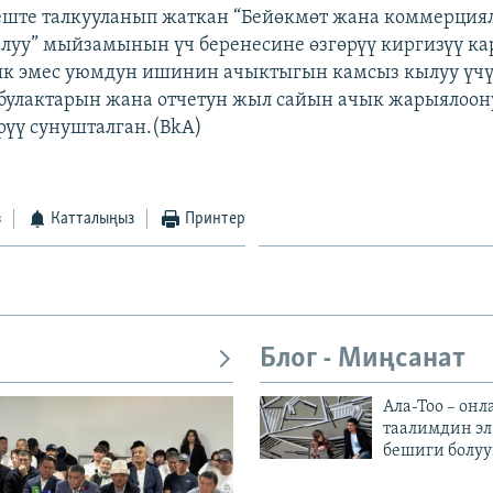
ште талкууланып жаткан “Бейөкмөт жана коммерция
луу” мыйзамынын үч беренесине өзгөрүү киргизүү ка
к эмес уюмдун ишинин ачыктыгын камсыз кылуу үч
булактарын жана отчетун жыл сайын ачык жарыялоон
үү сунушталган.(BkA)
з
Катталыңыз
Принтер
Блог - Миңсанат
Ала-Тоо – онл
таалимдин эл
бешиги болуу