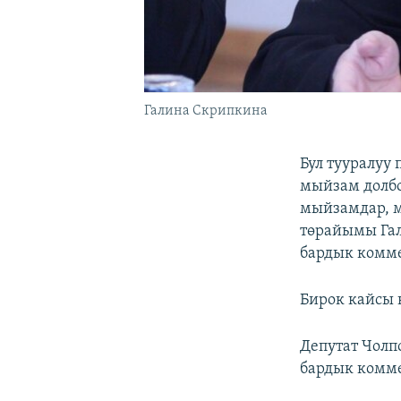
Галина Скрипкина
Бул тууралуу
мыйзам долбо
мыйзамдар, м
төрайымы Гал
бардык комм
Бирок кайсы 
Депутат Чолп
бардык комме