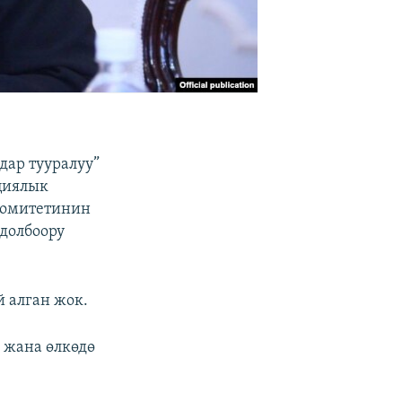
дар тууралуу”
циялык
комитетинин
долбоору
 алган жок.
 жана өлкөдө