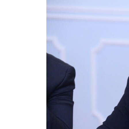
ЭЖЕ-СИҢДИЛЕР
АЗАТТЫК+
ЫҢГАЙСЫЗ СУРООЛОР