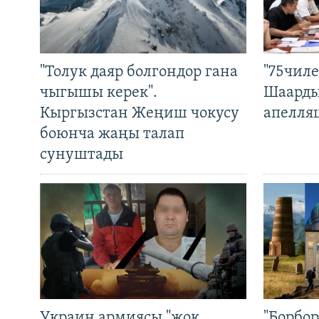
"Толук даяр болгондор гана
"75чиле
чыгышы керек".
Шаарды
Кыргызстан Жеңиш чокусу
апелля
боюнча жаңы талап
сунуштады
Украин армиясы "жок
"Борбо