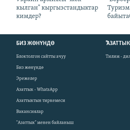
кылган" кыргызстандыктар
Туризм
кимдер?
байыта
БИЗ ЖӨНҮНДӨ
"АЗАТТЫ
Блоктолгон сайтты ачуу
Тилим - ди
Биз жөнүндө
Русский
Эрежелер
Азаттык - WhatsApp
ОНЛАЙН ШЕРИНЕ
Азаттыктын тиркемеси
Вакансиялар
"Азаттык" менен байланыш