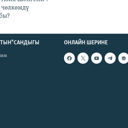
 чөлкөмдү
бы?
КТЫН" САНДЫГЫ
ОНЛАЙН ШЕРИНЕ
лим