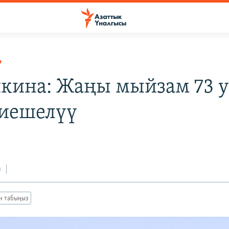
Р
кина: Жаңы мыйзам 73 
тиешелүү
з
ан табыңыз