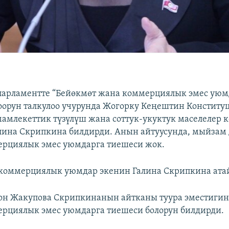
 парламентте “Бейөкмөт жана коммерциялык эмес уюм
орун талкулоо учурунда Жогорку Кеңештин Конститу
амлекеттик түзүлүш жана соттук-укуктук маселелер 
ина Скрипкина билдирди. Анын айтуусунда, мыйзам 
ерциялык эмес уюмдарга тиешеси жок.
коммерциялык уюмдар экенин Галина Скрипкина атай
он Жакупова Скрипкинанын айтканы туура эместигин
рциялык эмес уюмдарга тиешеси болорун билдирди.