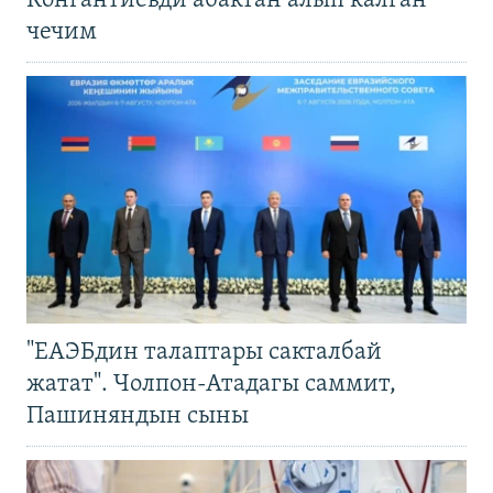
Конгантиевди абактан алып калган
чечим
"ЕАЭБдин талаптары сакталбай
жатат". Чолпон-Атадагы саммит,
Пашиняндын сыны