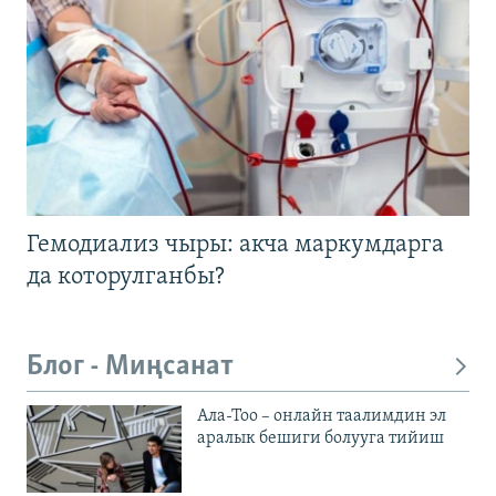
Гемодиализ чыры: акча маркумдарга
да которулганбы?
Блог - Миңсанат
Ала-Тоо – онлайн таалимдин эл
аралык бешиги болууга тийиш