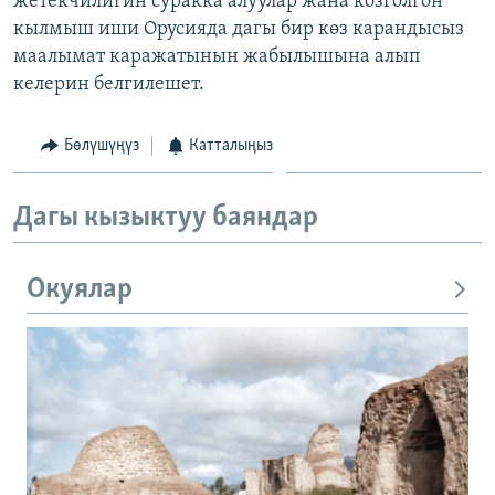
жетекчилигин суракка алуулар жана козголгон
кылмыш иши Орусияда дагы бир көз карандысыз
маалымат каражатынын жабылышына алып
келерин белгилешет.
Бөлүшүңүз
Катталыңыз
Дагы кызыктуу баяндар
Окуялар