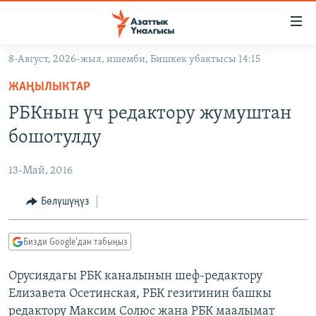
Линктер
Мазмунга
өтүңүз
8-Август, 2026-жыл, ишемби, Бишкек убактысы 14:15
Навигацияга
ЖАҢЫЛЫКТАР
өтүңүз
ЖАҢЫЛЫКТАР
КЫРГЫЗСТАН
Издөөгө
РБКнын үч редактору жумуштан
салыңыз
ДҮЙНӨ
КЫРГЫЗСТАН
бошотулду
УКРАИНА
САЯСАТ
ДҮЙНӨ
13-Май, 2016
АТАЙЫН ИЛИКТӨӨ
ЭКОНОМИКА
БОРБОР АЗИЯ
ТВ ПРОГРАММАЛАР
Бөлүшүңүз
МАДАНИЯТ
ПОДКАСТ
БҮГҮН АЗАТТЫКТА
Бизди Google'дан табыңыз
ӨЗГӨЧӨ ПИКИР
ЭКСПЕРТТЕР ТАЛДАЙТ
Орусиядагы РБК каналынын шеф-редактору
БИЗ ЖАНА ДҮЙНӨ
Русский
Елизавета Осетинская, РБК гезитинин башкы
ДАНИСТЕ
редактору Максим Солюс жана РБК маалымат