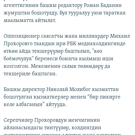
агенттигинин башкы редактору Роман Баданин
ОНЛАЙН ШЕРИНЕ
ЭЖЕ-СИҢДИЛЕР
жумуштан бошотулду. Бул тууралуу уюм тараткан
АЗАТТЫК+
маалыматта айтылат.
ЫҢГАЙСЫЗ СУРООЛОР
Оппозиционер саясатчы жана миллиардер Михаил
Прохоровго таандык ири РБК медиахолдингинде
ЭЕ/АРнун бардык сайттары
өткөн айда текшерүүлөр башталып, "көз
боёмочулук" беренеси боюнча кылмыш иши
козголгон. Мекеменин салык төлөмдөрү да
текшериле баштаган.
Башкы директор Николай Молибог кызматтан
бошотулган кызматкерлер менен “бир пикирге
келе албаганын” айтууда.
Серепчилер Прохоровдун менчигинин
айланасындагы тинтүүлөр, холдингдин