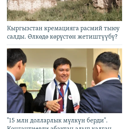
Кыргызстан кремацияга расмий тыюу
салды. Өлкөдө көрүстөн жетиштүүбү?
"15 млн долларлык мүлкүн берди".