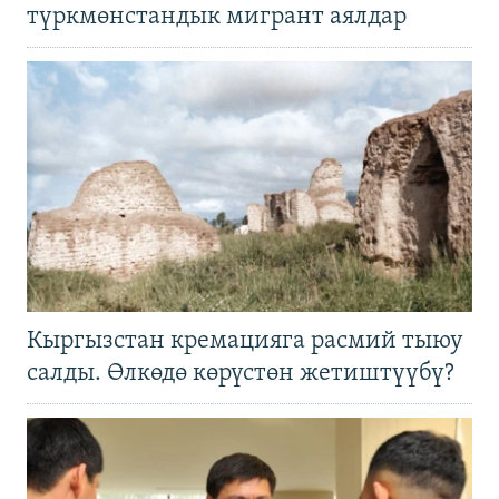
түркмөнстандык мигрант аялдар
Кыргызстан кремацияга расмий тыюу
салды. Өлкөдө көрүстөн жетиштүүбү?