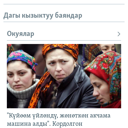
Дагы кызыктуу баяндар
Окуялар
"Күйөөм үйлөндү, жөнөткөн акчама
машина алды". Кордолгон