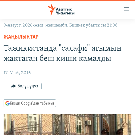
Линктер
Мазмунга
өтүңүз
9-Август, 2026-жыл, жекшемби, Бишкек убактысы 21:08
Навигацияга
ЖАҢЫЛЫКТАР
өтүңүз
ЖАҢЫЛЫКТАР
КЫРГЫЗСТАН
Издөөгө
Тажикистанда "салафи" агымын
салыңыз
ДҮЙНӨ
КЫРГЫЗСТАН
жактаган беш киши камалды
УКРАИНА
САЯСАТ
ДҮЙНӨ
17-Май, 2016
АТАЙЫН ИЛИКТӨӨ
ЭКОНОМИКА
БОРБОР АЗИЯ
ТВ ПРОГРАММАЛАР
Бөлүшүңүз
МАДАНИЯТ
ПОДКАСТ
БҮГҮН АЗАТТЫКТА
Бизди Google'дан табыңыз
ӨЗГӨЧӨ ПИКИР
ЭКСПЕРТТЕР ТАЛДАЙТ
БИЗ ЖАНА ДҮЙНӨ
Русский
ДАНИСТЕ