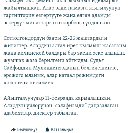
"Салафи" экстремисттик агымынын идеяларын
жайылтышкан. Алар элди намазга жыгылуунун
тартиптерин өзгөртүүгө жана өлгөн адамды
эскерүү зыйнаттарын өткөрбөөгө үндөшкөн.
Соттолгондордун баары 22-26 жаштардагы
жигиттер. Алардын алгач ирет кылмыш жасаганы
жана кичинекей балдары бар экени эске алынып,
жумшак жаза берилгени айтылды. Судья
Сайфиддин Мухиддинзоданын белгилешинче,
эрежеге ылайык, алар катаал режимдеги
колонияга кесилмек.
Айыпталуучулар 11-февралда кармалышкан.
Алардын үйлөрүнөн “салафизмди” даңазалаган
адабияттар, дисктер табылган.
Бөлүшүңүз
Катталыңыз