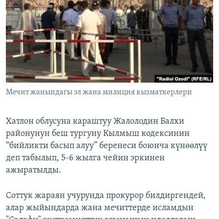
ОНЛАЙН ШЕРИНЕ
ЭЖЕ-СИҢДИЛЕР
АЗАТТЫК+
ЫҢГАЙСЫЗ СУРООЛОР
ЭЕ/АРнун бардык сайттары
Мечит жанындагы эл жана милиция кызматкерлери
Хатлон облусуна караштуу Жалолодин Балхи
районунун беш тургуну Кылмыш кодексинин
“бийликти басып алуу” беренеси боюнча күнөөлүү
деп табылып, 5-6 жылга чейин эркинен
ажыратылды.
Соттук жараян учурунда прокурор билдиргендей,
алар жыйындарда жана мечиттерде исламдын