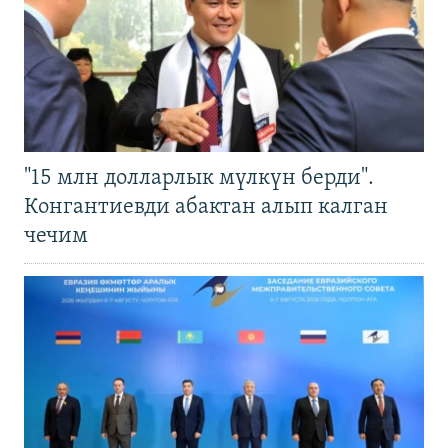
"15 млн долларлык мүлкүн берди".
Конгантиевди абактан алып калган
чечим