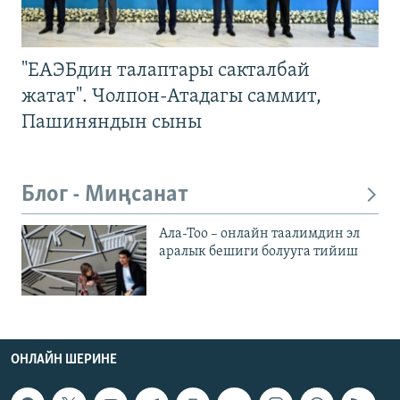
"ЕАЭБдин талаптары сакталбай
жатат". Чолпон-Атадагы саммит,
Пашиняндын сыны
Блог - Миңсанат
Ала-Тоо – онлайн таалимдин эл
аралык бешиги болууга тийиш
ОНЛАЙН ШЕРИНЕ