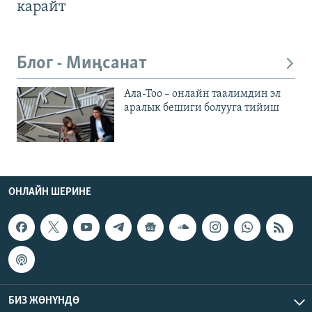
карайт
Блог - Миңсанат
Ала-Тоо – онлайн таалимдин эл
аралык бешиги болууга тийиш
ОНЛАЙН ШЕРИНЕ
БИЗ ЖӨНҮНДӨ