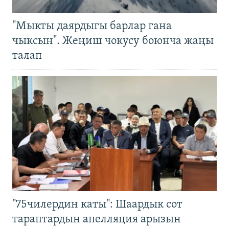
"Мыкты даярдыгы барлар гана
чыксын". Жеңиш чокусу боюнча жаңы
талап
"75чилердин каты": Шаардык сот
тараптардын апелляция арызын