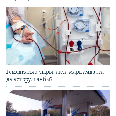
Гемодиализ чыры: акча маркумдарга
да которулганбы?