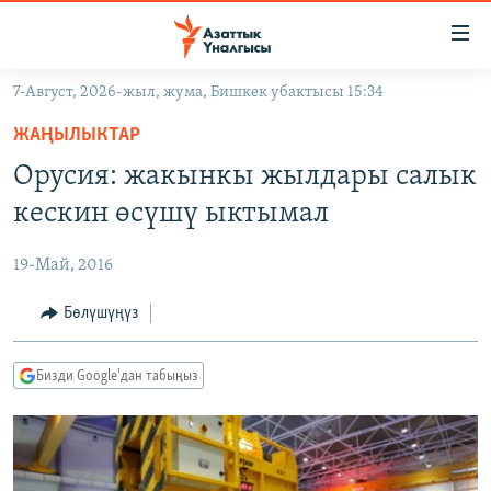
Линктер
Мазмунга
өтүңүз
7-Август, 2026-жыл, жума, Бишкек убактысы 15:34
Навигацияга
ЖАҢЫЛЫКТАР
өтүңүз
ЖАҢЫЛЫКТАР
КЫРГЫЗСТАН
Издөөгө
Орусия: жакынкы жылдары салык
салыңыз
ДҮЙНӨ
КЫРГЫЗСТАН
кескин өсүшү ыктымал
УКРАИНА
САЯСАТ
ДҮЙНӨ
19-Май, 2016
АТАЙЫН ИЛИКТӨӨ
ЭКОНОМИКА
БОРБОР АЗИЯ
ТВ ПРОГРАММАЛАР
Бөлүшүңүз
МАДАНИЯТ
ПОДКАСТ
БҮГҮН АЗАТТЫКТА
Бизди Google'дан табыңыз
ӨЗГӨЧӨ ПИКИР
ЭКСПЕРТТЕР ТАЛДАЙТ
БИЗ ЖАНА ДҮЙНӨ
Русский
ДАНИСТЕ