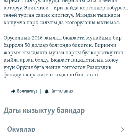
вариант талкууланууда. Бири аны 20%га чейин
көтөрүү. Экинчиси – ири пайда көргөндөр көбүрөөк
төлөй турган салык киргизүү. Мындан тышкары
кошумча нарк салыгы да жогорулашы ыктымал.
Орусиянын 2016-жылкы бюджети мунайдын бир
баррели 50 доллар болгондо бекиген. Биринчи
жарым жылдыкта мунай наркы бул көрсөткүчтөн
кыйла арзан болду. Бюджет таңкыстыгын жоюу
үчүн Орусия буга чейин топтолгон Резервдик
фонддун каражатын колдоно баштаган.
Бөлүшүңүз
Катталыңыз
Дагы кызыктуу баяндар
Окуялар