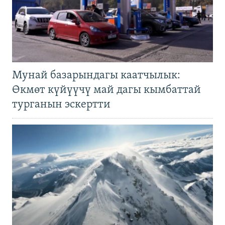
Мунай базарындагы каатчылык:
Өкмөт күйүүчү май дагы кымбаттай
турганын эскертти