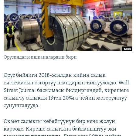
ОНЛАЙН ШЕРИНЕ
ЭЖЕ-СИҢДИЛЕР
АЗАТТЫК+
ЫҢГАЙСЫЗ СУРООЛОР
ЭЕ/АРнун бардык сайттары
Орусиядагы ишканалардын бири
Орус бийлиги 2018-жылдан кийин салык
системасын өзгөртүү пландарын талкуулоодо. Wall
Street Journal басылмасы билдиргендей, кирешеге
салынчу салыкты 13төн 20%га чейин жогорулатуу
сунушталууда.
Өкмөт салыкты көбөйтүүнүн бир нече жолун
кароодо. Киреше салыгына байланыштуу эки