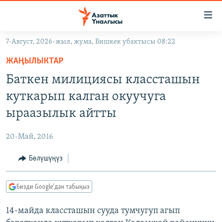
Линктер
Мазмунга
өтүңүз
7-Август, 2026-жыл, жума, Бишкек убактысы 08:22
Навигацияга
ЖАҢЫЛЫКТАР
өтүңүз
ЖАҢЫЛЫКТАР
КЫРГЫЗСТАН
Издөөгө
Баткен милициясы классташын
салыңыз
ДҮЙНӨ
КЫРГЫЗСТАН
куткарып калган окуучуга
УКРАИНА
САЯСАТ
ДҮЙНӨ
ыраазылык айтты
АТАЙЫН ИЛИКТӨӨ
ЭКОНОМИКА
БОРБОР АЗИЯ
20-Май, 2016
ТВ ПРОГРАММАЛАР
МАДАНИЯТ
Бөлүшүңүз
ПОДКАСТ
БҮГҮН АЗАТТЫКТА
ӨЗГӨЧӨ ПИКИР
ЭКСПЕРТТЕР ТАЛДАЙТ
Бизди Google'дан табыңыз
БИЗ ЖАНА ДҮЙНӨ
Русский
14-майда классташын сууда тумчугуп агып
ДАНИСТЕ