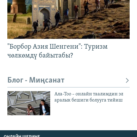
"Борбор Азия Шенгени": Туризм
чөлкөмдү байытабы?
Блог - Миңсанат
Ала-Тоо – онлайн таалимдин эл
аралык бешиги болууга тийиш