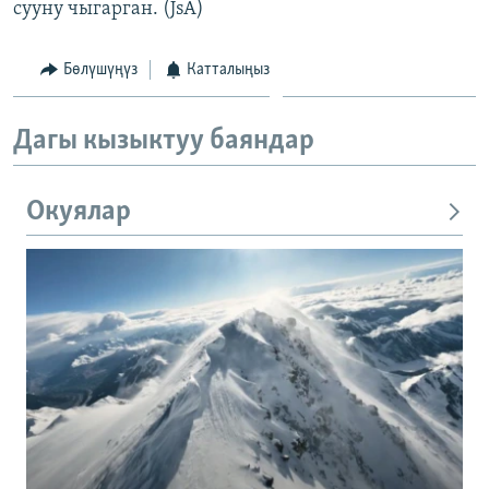
сууну чыгарган. (JsA)
Бөлүшүңүз
Катталыңыз
Дагы кызыктуу баяндар
Окуялар