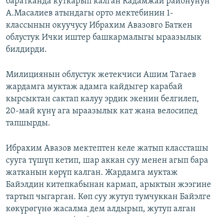
баратканда куткарып калган Кадамжай районунун
ОНЛАЙН ШЕРИНЕ
ЭЖЕ-СИҢДИЛЕР
А.Масалиев атындагы орто мектебинин 1-
классынын окуучусу Ибрахим Авазовго Баткен
АЗАТТЫК+
облустук Ички иштер башкармалыгы ыраазылык
ЫҢГАЙСЫЗ СУРООЛОР
билдирди.
ЭЕ/АРнун бардык сайттары
Милициянын облустук жетекчиси Ашим Тагаев
жардамга муктаж адамга кайдыгер карабай
кырсыктан сактап калуу эрдик экенин белгилеп,
20-май күнү ага ыраазылык кат жана велосипед
тапшырды.
Ибрахим Авазов мектептен келе жатып классташы
сууга түшүп кетип, шар аккан суу менен агып бара
жатканын көрүп калган. Жардамга муктаж
Байэлдин китепкабынан кармап, арыктын жээгине
тартып чыгарган. Көп суу жутуп тумчуккан Байэлге
көкүрөгүнө жасалма дем алдырып, жутуп алган