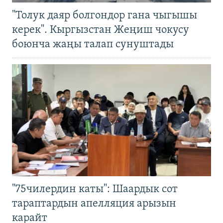
"Толук даяр болгондор гана чыгышы
керек". Кыргызстан Жеңиш чокусу
боюнча жаңы талап сунуштады
"75чилердин каты": Шаардык сот
тараптардын апелляция арызын
карайт