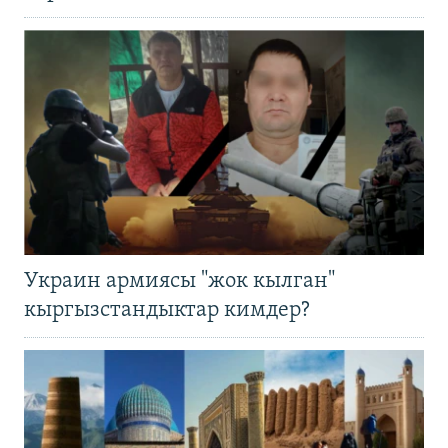
Украин армиясы "жок кылган"
кыргызстандыктар кимдер?