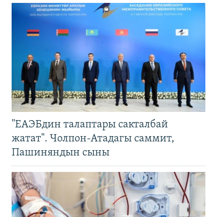
"ЕАЭБдин талаптары сакталбай
жатат". Чолпон-Атадагы саммит,
Пашиняндын сыны