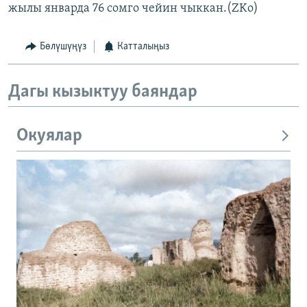
жылы январда 76 сомго чейин чыккан.(ZKo)
Бөлүшүңүз
Катталыңыз
Дагы кызыктуу баяндар
Окуялар