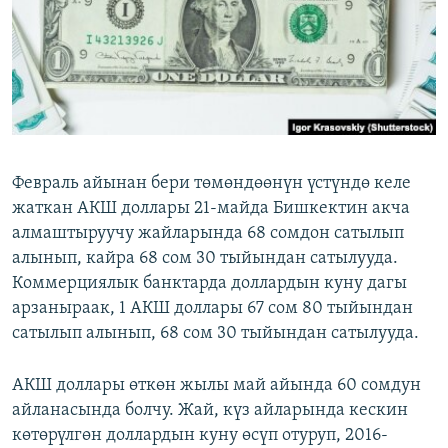
ОНЛАЙН ШЕРИНЕ
ЭЖЕ-СИҢДИЛЕР
АЗАТТЫК+
ЫҢГАЙСЫЗ СУРООЛОР
ЭЕ/АРнун бардык сайттары
Февраль айынан бери төмөндөөнүн үстүндө келе
жаткан АКШ доллары 21-майда Бишкектин акча
алмаштыруучу жайларында 68 сомдон сатылып
алынып, кайра 68 сом 30 тыйындан сатылууда.
Коммерциялык банктарда доллардын куну дагы
арзаныраак, 1 АКШ доллары 67 сом 80 тыйындан
сатылып алынып, 68 сом 30 тыйындан сатылууда.
АКШ доллары өткөн жылы май айында 60 сомдун
айланасында болчу. Жай, күз айларында кескин
көтөрүлгөн доллардын куну өсүп отуруп, 2016-