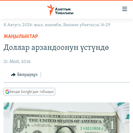
Линктер
Мазмунга
өтүңүз
8-Август, 2026-жыл, ишемби, Бишкек убактысы 16:29
Навигацияга
ЖАҢЫЛЫКТАР
өтүңүз
ЖАҢЫЛЫКТАР
КЫРГЫЗСТАН
Издөөгө
Доллар арзандоонун үстүндө
салыңыз
ДҮЙНӨ
КЫРГЫЗСТАН
21-Май, 2016
УКРАИНА
САЯСАТ
ДҮЙНӨ
АТАЙЫН ИЛИКТӨӨ
ЭКОНОМИКА
БОРБОР АЗИЯ
Бөлүшүңүз
ТВ ПРОГРАММАЛАР
МАДАНИЯТ
Бизди Google'дан табыңыз
ПОДКАСТ
БҮГҮН АЗАТТЫКТА
ӨЗГӨЧӨ ПИКИР
ЭКСПЕРТТЕР ТАЛДАЙТ
БИЗ ЖАНА ДҮЙНӨ
Русский
ДАНИСТЕ