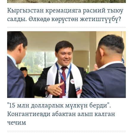
Кыргызстан кремацияга расмий тыюу
салды. Өлкөдө көрүстөн жетиштүүбү?
"15 млн долларлык мүлкүн берди".
Конгантиевди абактан алып калган
чечим