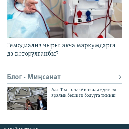
Гемодиализ чыры: акча маркумдарга
да которулганбы?
Блог - Миңсанат
Ала-Тоо – онлайн таалимдин эл
аралык бешиги болууга тийиш