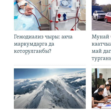
Гемодиализ чыры: акча
Мунай 
маркумдарга да
каатчы
которулганбы?
май да
турган