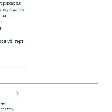
теринария
а жүктөлгөн.
анып,
к
н.
он уй, төрт
айн
 аралык