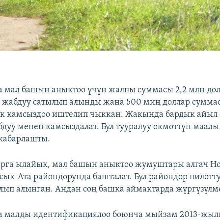
 мал башын аныктоо үчүн жалпы суммасы 2,2 млн дол
 жабдуу сатылып алынды жана 500 миң доллар сумма
к камсыздоо иштелип чыккан. Жакында бардык айыл 
дуу менен камсыздалат. Бул тууралуу өкмөттүн маал
кабарлашты.
рга ылайык, мал башын аныктоо жумуштары алгач Но
сык-Ата райондорунда башталат. Бул райондор пилотт
лып алынган. Андан соң башка аймактарда жүргүзүлм
а малды идентификациялоо боюнча мыйзам 2013-жыл