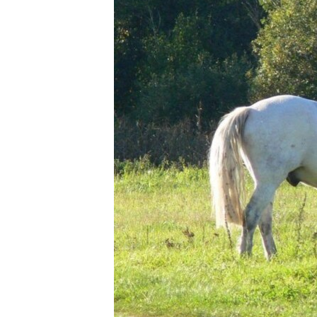
ЭЖЕ-СИҢДИЛЕР
АЗАТТЫК+
ЫҢГАЙСЫЗ СУРООЛОР