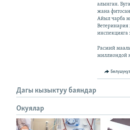
алынган. Буг
жана фитосан
Айыл чарба м
Ветеринария 
инспекцияга 
Расмий маалы
миллиондой м
Бөлүшүңү
Дагы кызыктуу баяндар
Окуялар