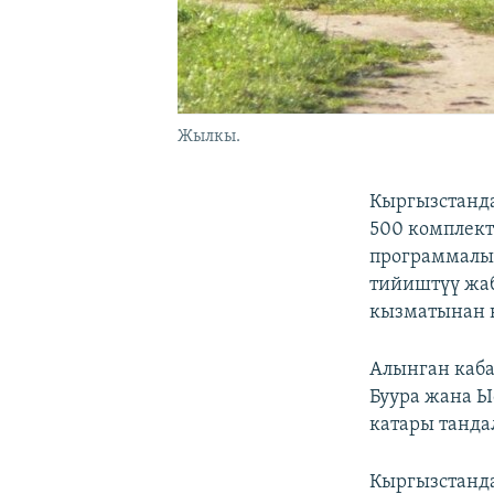
Жылкы.
Кыргызстанда
500 комплект
программалы
тийиштүү жаб
кызматынан 
Алынган каба
Буура жана Ы
катары танда
Кыргызстанд