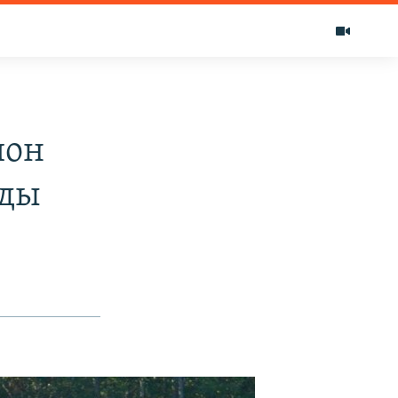
ион
нды