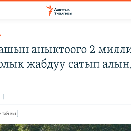
Р
ашын аныктоого 2 милл
рлык жабдуу сатып алы
з
ан табыңыз