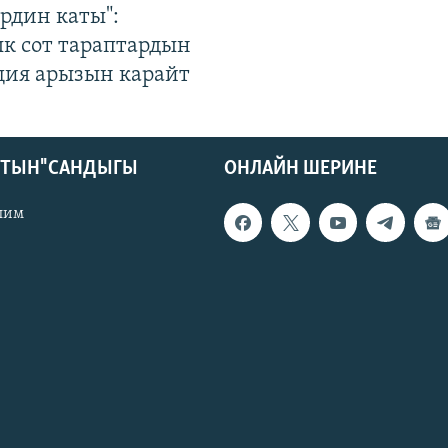
рдин каты":
к сот тараптардын
ция арызын карайт
КТЫН" САНДЫГЫ
ОНЛАЙН ШЕРИНЕ
лим