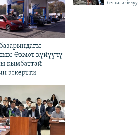
бешиги болуу
базарындагы
лык: Өкмөт күйүүчү
гы кымбаттай
ын эскертти