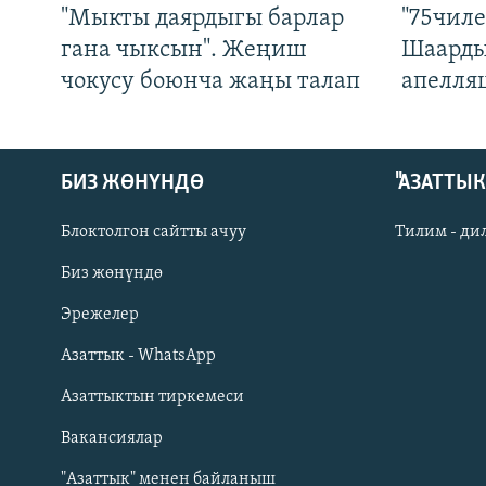
"Мыкты даярдыгы барлар
"75чиле
гана чыксын". Жеңиш
Шаарды
чокусу боюнча жаңы талап
апелля
БИЗ ЖӨНҮНДӨ
"АЗАТТЫ
Блоктолгон сайтты ачуу
Тилим - ди
Биз жөнүндө
Русский
Эрежелер
Азаттык - WhatsApp
ОНЛАЙН ШЕРИНЕ
Азаттыктын тиркемеси
Вакансиялар
"Азаттык" менен байланыш