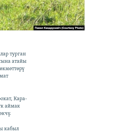
лар турган
сына атайы
өкмөттөрү
ымат
окат, Кара-
ук аймак
өкчү.
ы кабыл