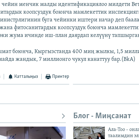
а чейин менчик малды идентификациялоо милдети Ве
итардык коопсуздук боюнча мамлекеттик инспекцияг
инистрлигинин буга чейинки иштери начар деп баал
жана фитосанитардык коопсуздук боюнча мамлекетти
эки жума ичинде иш-план даярдап келүүнү тапшырга
мат боюнча, Кыргызстанда 400 миң жылкы, 1,5 милли
айда жандык, 7 миллионго чукул канаттуу бар.(BkA)
з
Катталыңыз
Принтер
Блог - Миңсанат
Ала-Тоо – онл
таалимдин эл