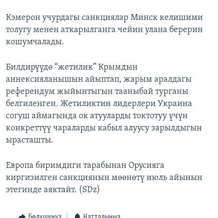
Кэмерон учурдагы санкциялар Минск келишими
толугу менен аткарылганга чейин улана берерин
кошумчалады.
Билдирүүдө “жетилик” Крымдын
аннексияланышын айыптап, жарым аралдагы
референдум жыйынтыгын тааныбай турганы
белгиленген. Жетиликтин лидерлери Украина
согуш аймагында ок атууларды токтотуу үчүн
конкреттүү чараларды кабыл алуусу зарылдыгын
ырасташты.
Европа биримдиги тарабынан Орусияга
киргизилген санкциянын мөөнөтү июль айынын
этегинде аяктайт. (SDz)
Бөлүшүңүз
Катталыңыз