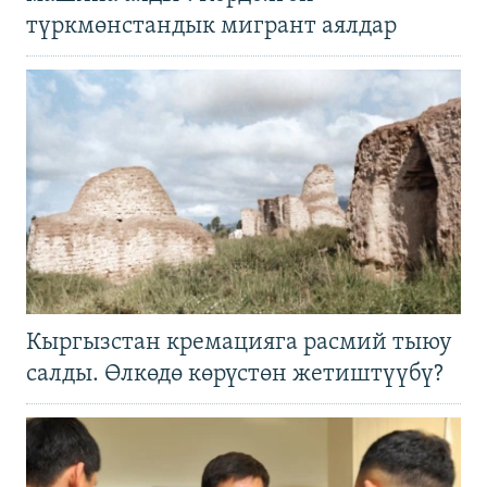
түркмөнстандык мигрант аялдар
Кыргызстан кремацияга расмий тыюу
салды. Өлкөдө көрүстөн жетиштүүбү?