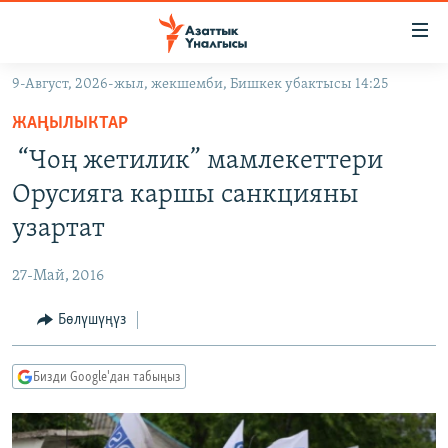
Линктер
Мазмунга
өтүңүз
9-Август, 2026-жыл, жекшемби, Бишкек убактысы 14:25
Навигацияга
ЖАҢЫЛЫКТАР
өтүңүз
ЖАҢЫЛЫКТАР
КЫРГЫЗСТАН
Издөөгө
“Чоң жетилик” мамлекеттери
салыңыз
ДҮЙНӨ
КЫРГЫЗСТАН
Орусияга каршы санкцияны
УКРАИНА
САЯСАТ
ДҮЙНӨ
узартат
АТАЙЫН ИЛИКТӨӨ
ЭКОНОМИКА
БОРБОР АЗИЯ
27-Май, 2016
ТВ ПРОГРАММАЛАР
МАДАНИЯТ
Бөлүшүңүз
ПОДКАСТ
БҮГҮН АЗАТТЫКТА
ӨЗГӨЧӨ ПИКИР
ЭКСПЕРТТЕР ТАЛДАЙТ
Бизди Google'дан табыңыз
БИЗ ЖАНА ДҮЙНӨ
Русский
ДАНИСТЕ