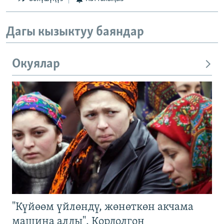
Дагы кызыктуу баяндар
Окуялар
"Күйөөм үйлөндү, жөнөткөн акчама
машина алды". Кордолгон