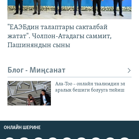
"ЕАЭБдин талаптары сакталбай
жатат". Чолпон-Атадагы саммит,
Пашиняндын сыны
Блог - Миңсанат
Ала-Тоо – онлайн таалимдин эл
аралык бешиги болууга тийиш
ОНЛАЙН ШЕРИНЕ