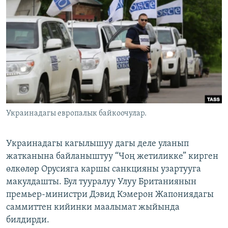
ОНЛАЙН ШЕРИНЕ
ЭЖЕ-СИҢДИЛЕР
АЗАТТЫК+
ЫҢГАЙСЫЗ СУРООЛОР
ЭЕ/АРнун бардык сайттары
Украинадагы европалык байкоочулар.
Украинадагы кагылышуу дагы деле уланып
жатканына байланыштуу “Чоң жетиликке” кирген
өлкөлөр Орусияга каршы санкцияны узартууга
макулдашты. Бул тууралуу Улуу Британиянын
премьер-министри Дэвид Кэмерон Жапониядагы
саммиттен кийинки маалымат жыйында
билдирди.