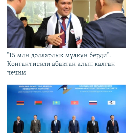
"15 млн долларлык мүлкүн берди".
Конгантиевди абактан алып калган
чечим