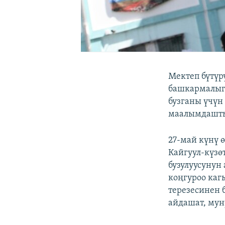
Мектеп бүтүр
башкармалыг
бузганы үчүн
маалымдашт
27-май күнү 
Кайгуул-күзө
бузулуусунун
коңгуроо каг
терезесинен 
айдашат, мун