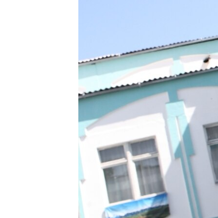
ЭЖЕ-СИҢДИЛЕР
АЗАТТЫК+
ЫҢГАЙСЫЗ СУРООЛОР