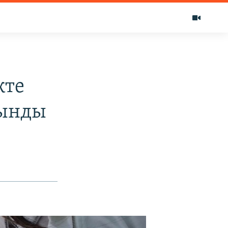
кте
лынды