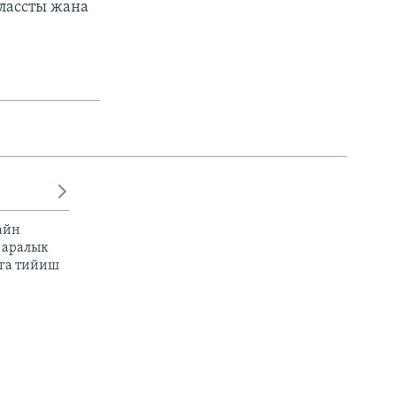
лассты жана
айн
 аралык
га тийиш