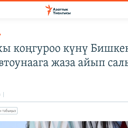
Р
ы коңгуроо күнү Бишке
автоунаага жаза айып са
з
ан табыңыз