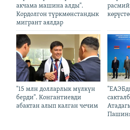
акчама машина алды".
расмий
Кордолгон түркмөнстандык
көрүст
мигрант аялдар
"15 млн долларлык мүлкүн
"ЕАЭБд
берди". Конгантиевди
сакталб
абактан алып калган чечим
Атадаг
Пашин