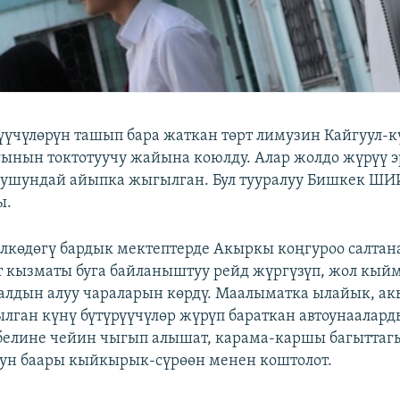
үүчүлөрүн ташып бара жаткан төрт лимузин Кайгуул-к
ынын токтотуучу жайына коюлду. Алар жолдо жүрүү 
 ушундай айыпка жыгылган. Бул тууралуу Бишкек Ш
ы.
өлкөдөгү бардык мектептерде Акыркы коңгуроо салтан
т кызматы буга байланыштуу рейд жүргүзүп, жол кы
 алдын алуу чараларын көрдү. Маалыматка ылайык, а
ылган күнү бүтүрүүчүлөр жүрүп бараткан автоунаалар
белине чейин чыгып алышат, карама-каршы багыттаг
ун баары кыйкырык-сүрөөн менен коштолот.