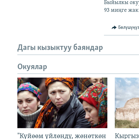
Быйылкы окуу
93 миңге жак
Бөлүшүңү
Дагы кызыктуу баяндар
Окуялар
"Күйөөм үйлөндү, жөнөткөн
Кыргыз