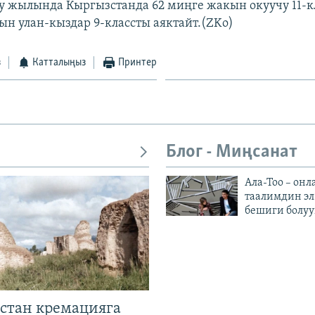
 жылында Кыргызстанда 62 миңге жакын окуучу 11-к
ын улан-кыздар 9-классты аяктайт.(ZKo)
з
Катталыңыз
Принтер
Блог - Миңсанат
Ала-Тоо – онл
таалимдин эл
бешиги болуу
стан кремацияга