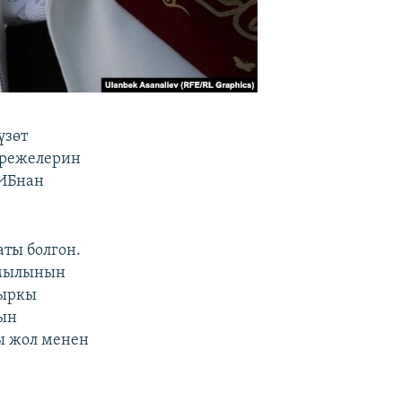
үзөт
эрежелерин
ИИБнан
аты болгон.
ймылынын
кыркы
дын
ы жол менен