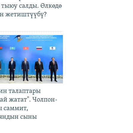
 тыюу салды. Өлкөдө
өн жетиштүүбү?
ин талаптары
ай жатат". Чолпон-
ы саммит,
яндын сыны