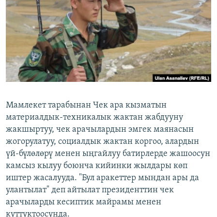
ОНЛАЙН ШЕРИНЕ
ЭЖЕ-СИҢДИЛЕР
АЗАТТЫК+
ЫҢГАЙСЫЗ СУРООЛОР
ЭЕ/АРнун бардык сайттары
Мамлекет тарабынан Чек ара кызматын
материалдык-техникалык жактан жабдууну
жакшыртуу, чек арачылардын эмгек маянасын
жогорулатуу, социалдык жактан коргоо, алардын
үй-бүлөлөрү менен ыңгайлуу батирлерде жашоосун
камсыз кылуу боюнча кийинки жылдары көп
иштер жасалууда. "Бул аракеттер мындан ары да
улантылат" деп айтылат президенттин чек
арачыларды кесиптик майрамы менен
куттуктоосунда.