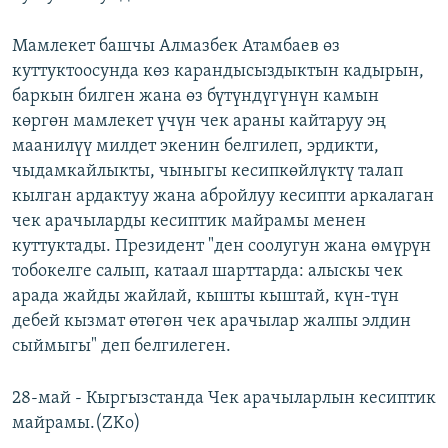
Мамлекет башчы Алмазбек Атамбаев өз
куттуктоосунда көз карандысыздыктын кадырын,
баркын билген жана өз бүтүндүгүнүн камын
көргөн мамлекет үчүн чек араны кайтаруу эң
маанилүү милдет экенин белгилеп, эрдикти,
чыдамкайлыкты, чыныгы кесипкөйлүктү талап
кылган ардактуу жана абройлуу кесипти аркалаган
чек арачыларды кесиптик майрамы менен
куттуктады. Президент "ден соолугун жана өмүрүн
тобокелге салып, катаал шарттарда: алыскы чек
арада жайды жайлай, кышты кыштай, күн-түн
дебей кызмат өтөгөн чек арачылар жалпы элдин
сыймыгы" деп белгилеген.
28-май - Кыргызстанда Чек арачыларлын кесиптик
майрамы.(ZKo)