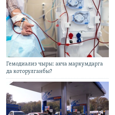
Гемодиализ чыры: акча маркумдарга
да которулганбы?