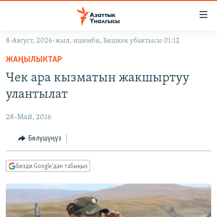
Линктер
Мазмунга
өтүңүз
8-Август, 2026-жыл, ишемби, Бишкек убактысы 01:12
Навигацияга
ЖАҢЫЛЫКТАР
өтүңүз
ЖАҢЫЛЫКТАР
КЫРГЫЗСТАН
Издөөгө
Чек ара кызматын жакшыртуу
салыңыз
ДҮЙНӨ
КЫРГЫЗСТАН
улантылат
УКРАИНА
САЯСАТ
ДҮЙНӨ
28-Май, 2016
АТАЙЫН ИЛИКТӨӨ
ЭКОНОМИКА
БОРБОР АЗИЯ
ТВ ПРОГРАММАЛАР
Бөлүшүңүз
МАДАНИЯТ
ПОДКАСТ
БҮГҮН АЗАТТЫКТА
Бизди Google'дан табыңыз
ӨЗГӨЧӨ ПИКИР
ЭКСПЕРТТЕР ТАЛДАЙТ
БИЗ ЖАНА ДҮЙНӨ
Русский
ДАНИСТЕ