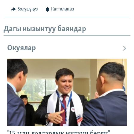
Бөлүшүңүз
Катталыңыз
Дагы кызыктуу баяндар
Окуялар
"15 млн долларлык мүлкүн берди".