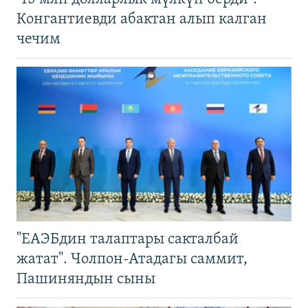
Конгантиевди абактан алып калган
чечим
"ЕАЭБдин талаптары сакталбай
жатат". Чолпон-Атадагы саммит,
Пашиняндын сыны