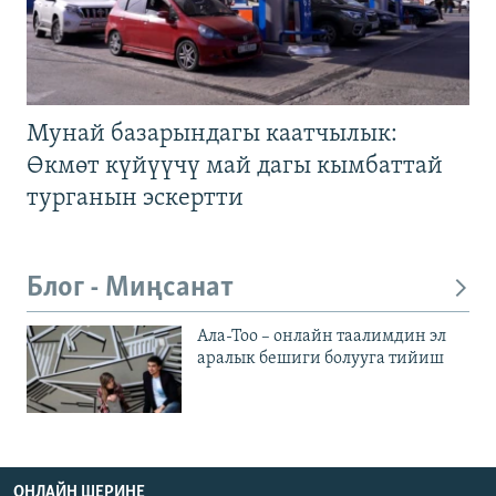
Мунай базарындагы каатчылык:
Өкмөт күйүүчү май дагы кымбаттай
турганын эскертти
Блог - Миңсанат
Ала-Тоо – онлайн таалимдин эл
аралык бешиги болууга тийиш
ОНЛАЙН ШЕРИНЕ