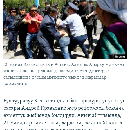
ОНЛАЙН ШЕРИНЕ
ЭЖЕ-СИҢДИЛЕР
АЗАТТЫК+
ЫҢГАЙСЫЗ СУРООЛОР
ЭЕ/АРнун бардык сайттары
21-майда Казакстандын Астана, Алматы, Атырау, Чимкент
жана башка шаарларында жердин чет элдиктерге
сатылышына каршы митингге чыккан жарандар
кармалган.
Бул тууралуу Казакстандын баш прокурорунун орун
басары Андрей Кравченко жер реформасы боюнча
өкмөттүк жыйында билдирди. Анын айтымында,
21-майда ар кайсы шаарларда кармалган 51 киши