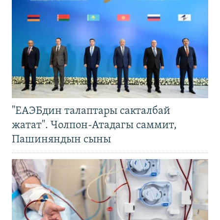
"ЕАЭБдин талаптары сакталбай
жатат". Чолпон-Атадагы саммит,
Пашиняндын сыны