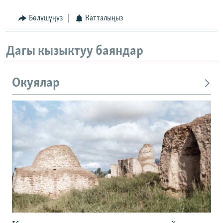
Бөлүшүңүз
Катталыңыз
Дагы кызыктуу баяндар
Окуялар