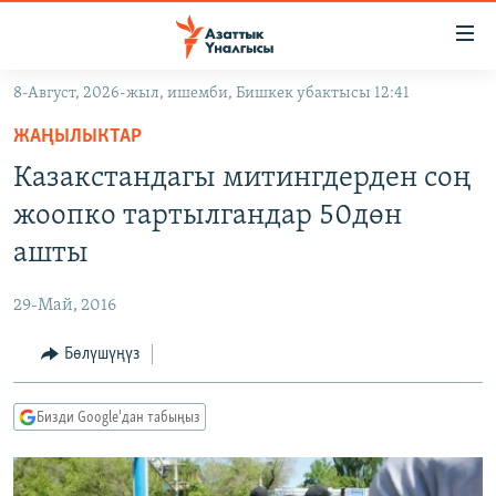
Линктер
Мазмунга
өтүңүз
8-Август, 2026-жыл, ишемби, Бишкек убактысы 12:41
Навигацияга
ЖАҢЫЛЫКТАР
өтүңүз
ЖАҢЫЛЫКТАР
КЫРГЫЗСТАН
Издөөгө
Казакстандагы митингдерден соң
салыңыз
ДҮЙНӨ
КЫРГЫЗСТАН
жоопко тартылгандар 50дөн
УКРАИНА
САЯСАТ
ДҮЙНӨ
ашты
АТАЙЫН ИЛИКТӨӨ
ЭКОНОМИКА
БОРБОР АЗИЯ
29-Май, 2016
ТВ ПРОГРАММАЛАР
МАДАНИЯТ
Бөлүшүңүз
ПОДКАСТ
БҮГҮН АЗАТТЫКТА
ӨЗГӨЧӨ ПИКИР
ЭКСПЕРТТЕР ТАЛДАЙТ
Бизди Google'дан табыңыз
БИЗ ЖАНА ДҮЙНӨ
Русский
ДАНИСТЕ