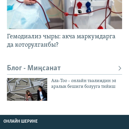
Гемодиализ чыры: акча маркумдарга
да которулганбы?
Блог - Миңсанат
Ала-Тоо – онлайн таалимдин эл
аралык бешиги болууга тийиш
ОНЛАЙН ШЕРИНЕ