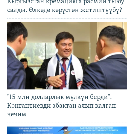
Кыргызстан кремацияга расмий тыюу
салды. Өлкөдө көрүстөн жетиштүүбү?
"15 млн долларлык мүлкүн берди".
Конгантиевди абактан алып калган
чечим