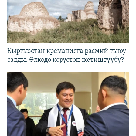
Кыргызстан кремацияга расмий тыюу
салды. Өлкөдө көрүстөн жетиштүүбү?