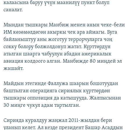
калаасына баруу үчүн маанилүү пункт болуп
саналат.
Мындан тышкары Манбиж менен анын чеке-бели
ИМ көзөмөлдөгөн акыркы чек ара аймагы. Буга
байланыштуу аны жоготуу террорчуларга чоң
сокку болору болжолдонуп жатат. Күрттөрдүн
аталган шаарга чабуулун абадан америкалык
авиация колдоого алган. Манбижде 80 миңдей эл
жашайт.
Майдын этегинде Фаллужа шаарын бошотуудан
башталган операцияга сириялык күрттөрдөн
тышкары оппозиция да катышууда. Жалпысынан
30 миңге чукул адам тартылган.
Сирияда куралдуу жаңжал 2011-жылдан бери
уланып келет. Ал кезде президент Башар Асаддын