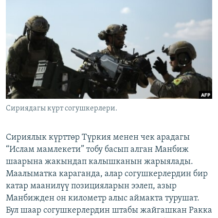
ОНЛАЙН ШЕРИНЕ
ЭЖЕ-СИҢДИЛЕР
АЗАТТЫК+
ЫҢГАЙСЫЗ СУРООЛОР
ЭЕ/АРнун бардык сайттары
Сириядагы күрт согушкерлери.
Сириялык күрттөр Түркия менен чек арадагы
“Ислам мамлекети” тобу басып алган Манбиж
шаарына жакындап калышканын жарыялады.
Маалыматка караганда, алар согушкерлердин бир
катар маанилүү позицияларын ээлеп, азыр
Манбижден он километр алыс аймакта турушат.
Бул шаар согушкерлердин штабы жайгашкан Ракка