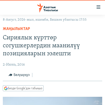
Линктер
Мазмунга
өтүңүз
8-Август, 2026-жыл, ишемби, Бишкек убактысы 17:55
Навигацияга
ЖАҢЫЛЫКТАР
өтүңүз
ЖАҢЫЛЫКТАР
КЫРГЫЗСТАН
Издөөгө
Сириялык күрттөр
салыңыз
ДҮЙНӨ
КЫРГЫЗСТАН
согушкерлердин маанилүү
УКРАИНА
САЯСАТ
ДҮЙНӨ
позицияларын ээлешти
АТАЙЫН ИЛИКТӨӨ
ЭКОНОМИКА
БОРБОР АЗИЯ
2-Июнь, 2016
ТВ ПРОГРАММАЛАР
МАДАНИЯТ
Бөлүшүңүз
ПОДКАСТ
БҮГҮН АЗАТТЫКТА
ӨЗГӨЧӨ ПИКИР
ЭКСПЕРТТЕР ТАЛДАЙТ
Бизди Google'дан табыңыз
БИЗ ЖАНА ДҮЙНӨ
Русский
ДАНИСТЕ