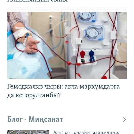
Гемодиализ чыры: акча маркумдарга
да которулганбы?
Блог - Миңсанат
Ала-Тоо – онлайн таалимдин эл