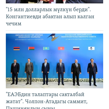
"15 млн долларлык мүлкүн берди".
Конгантиевди абактан алып калган
чечим
"ЕАЭБдин талаптары сакталбай
жатат". Чолпон-Атадагы саммит,
Пашиняндын сыны