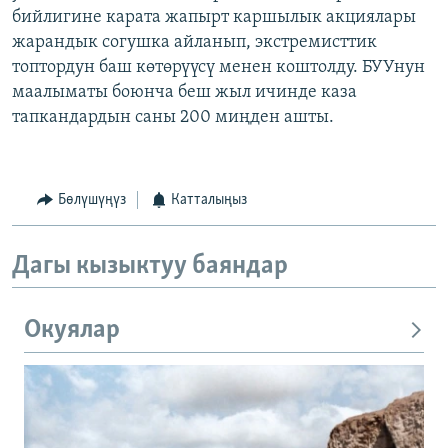
бийлигине карата жапырт каршылык акциялары
жарандык согушка айланып, экстремисттик
топтордун баш көтөрүүсү менен коштолду. БУУнун
маалыматы боюнча беш жыл ичинде каза
тапкандардын саны 200 миңден ашты.
Бөлүшүңүз
Катталыңыз
Дагы кызыктуу баяндар
Окуялар