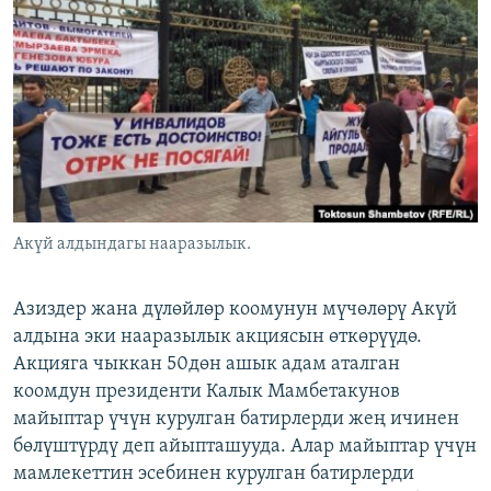
ОНЛАЙН ШЕРИНЕ
ЭЖЕ-СИҢДИЛЕР
АЗАТТЫК+
ЫҢГАЙСЫЗ СУРООЛОР
ЭЕ/АРнун бардык сайттары
Акүй алдындагы нааразылык.
Азиздер жана дүлөйлөр коомунун мүчөлөрү Акүй
алдына эки нааразылык акциясын өткөрүүдө.
Акцияга чыккан 50дөн ашык адам аталган
коомдун президенти Калык Мамбетакунов
майыптар үчүн курулган батирлерди жең ичинен
бөлүштүрдү деп айыпташууда. Алар майыптар үчүн
мамлекеттин эсебинен курулган батирлерди