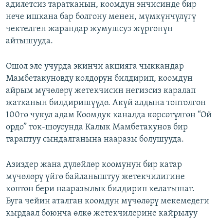
адилетсиз таратканын, коомдун энчисинде бир
нече ишкана бар болгону менен, мүмкүнчүлүгү
чектелген жарандар жумушсуз жүргөнүн
айтышууда.
Ошол эле учурда экинчи акцияга чыккандар
Мамбетакуновду колдорун билдирип, коомдун
айрым мүчөлөрү жетекчисин негизсиз каралап
жатканын билдиришүүдө. Акүй алдына топтолгон
100гө чукул адам Коомдук каналда көрсөтүлгөн “Ой
ордо” ток-шоусунда Калык Мамбетакунов бир
тараптуу сындалганына нааразы болушууда.
Азиздер жана дүлөйлөр коомунун бир катар
мүчөлөрү үйгө байланыштуу жетекчилигине
көптөн бери нааразылык билдирип келатышат.
Буга чейин аталган коомдун мүчөлөрү мекемедеги
кырдаал боюнча өлкө жетекчилерине кайрылуу