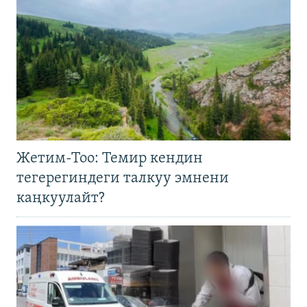
Жетим-Тоо: Темир кендин
тегерегиндеги талкуу эмнени
каңкуулайт?