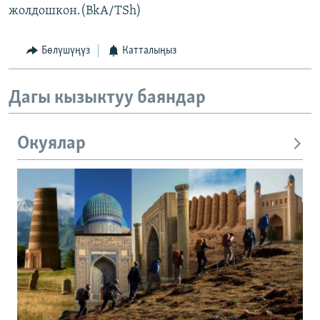
жолдошкон.(BkA/TSh)
Бөлүшүңүз
Катталыңыз
Дагы кызыктуу баяндар
Окуялар