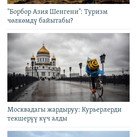
"Борбор Азия Шенгени": Туризм
чөлкөмдү байытабы?
Москвадагы жардыруу: Курьерлерди
текшерүү күч алды