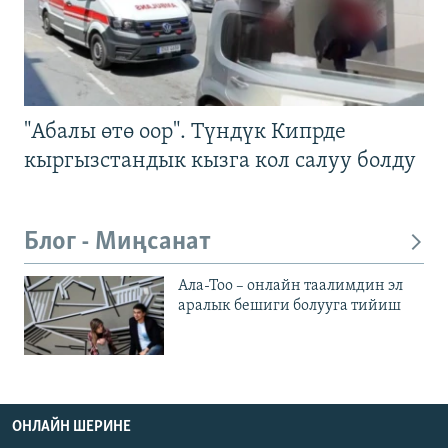
"Абалы өтө оор". Түндүк Кипрде
кыргызстандык кызга кол салуу болду
Блог - Миңсанат
Ала-Тоо – онлайн таалимдин эл
аралык бешиги болууга тийиш
ОНЛАЙН ШЕРИНЕ