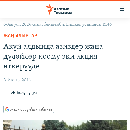
Линктер
Мазмунга
өтүңүз
6-Август, 2026-жыл, бейшемби, Бишкек убактысы 13:45
Навигацияга
ЖАҢЫЛЫКТАР
өтүңүз
ЖАҢЫЛЫКТАР
КЫРГЫЗСТАН
Издөөгө
Акүй алдында азиздер жана
салыңыз
ДҮЙНӨ
КЫРГЫЗСТАН
дүлөйлөр коому эки акция
УКРАИНА
САЯСАТ
ДҮЙНӨ
өткөрүүдө
АТАЙЫН ИЛИКТӨӨ
ЭКОНОМИКА
БОРБОР АЗИЯ
3-Июнь, 2016
ТВ ПРОГРАММАЛАР
МАДАНИЯТ
Бөлүшүңүз
ПОДКАСТ
БҮГҮН АЗАТТЫКТА
ӨЗГӨЧӨ ПИКИР
ЭКСПЕРТТЕР ТАЛДАЙТ
Бизди Google'дан табыңыз
БИЗ ЖАНА ДҮЙНӨ
Русский
ДАНИСТЕ