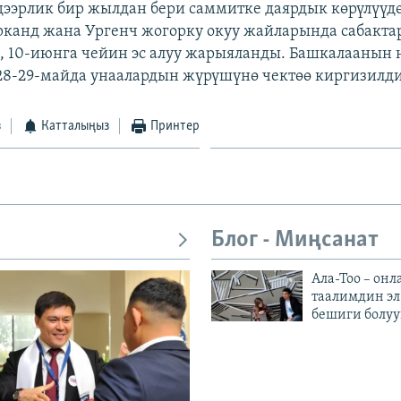
дээрлик бир жылдан бери саммитке даярдык көрүлүүдө
рканд жана Ургенч жогорку окуу жайларында сабактар
 10-июнга чейин эс алуу жарыяланды. Башкалаанын 
28-29-майда унаалардын жүрүшүнө чектөө киргизилди
з
Катталыңыз
Принтер
Блог - Миңсанат
Ала-Тоо – онл
таалимдин эл
бешиги болуу