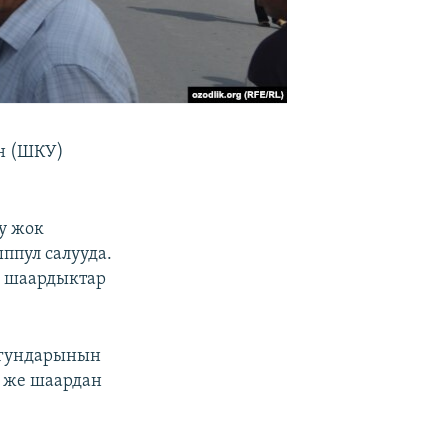
н (ШКУ)
у жок
ппул салууда.
и шаардыктар
ргундарынын
, же шаардан