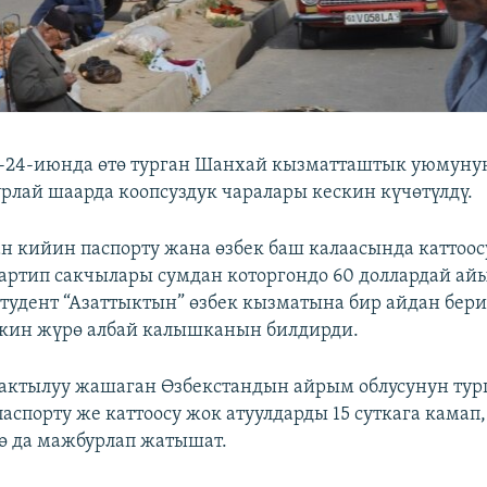
3-24-июнда өтө турган Шанхай кызматташтык уюмуну
рлай шаарда коопсуздук чаралары кескин күчөтүлдү.
ан кийин паспорту жана өзбек баш калаасында каттоос
артип сакчылары сумдан которгондо 60 доллардай айы
тудент “Азаттыктын” өзбек кызматына бир айдан бер
ркин жүрө албай калышканын билдирди.
бактылуу жашаган Өзбекстандын айрым облусунун ту
аспорту же каттоосу жок атуулдарды 15 суткага камап
ө да мажбурлап жатышат.