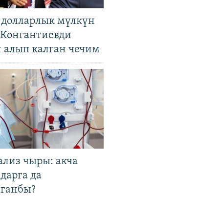
н долларлык мүлкүн
. Конгантиевди
н алып калган чечим
ализ чыры: акча
дарга да
лганбы?