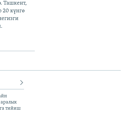
. Ташкент,
 20 күнгө
негизги
.
айн
 аралык
га тийиш