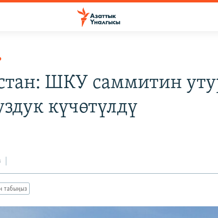
Р
стан: ШКУ саммитин уту
уздук күчөтүлдү
з
ан табыңыз