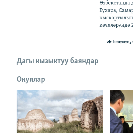
Өзбекстанда 
Бухара, Сама
кыскартылып,
көчөлөрүндө 
Бөлүшүңү
Дагы кызыктуу баяндар
Окуялар