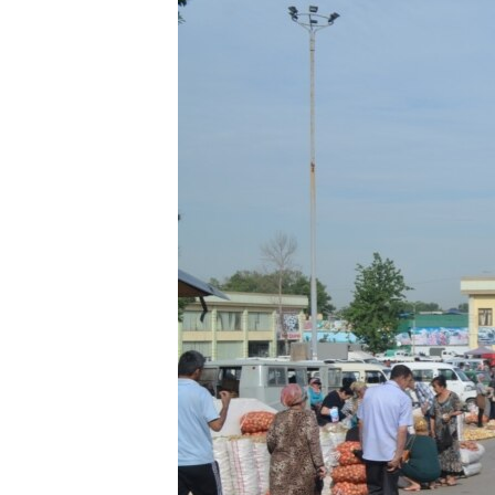
ЭЖЕ-СИҢДИЛЕР
АЗАТТЫК+
ЫҢГАЙСЫЗ СУРООЛОР