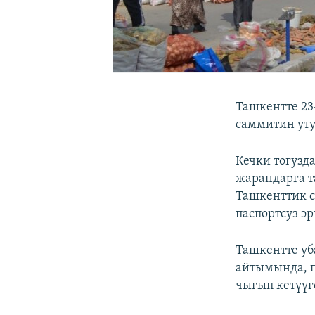
Ташкентте 2
саммитин уту
Кечки тогузд
жарандарга т
Ташкенттик с
паспортсуз э
Ташкентте у
айтымында, п
чыгып кетүүг