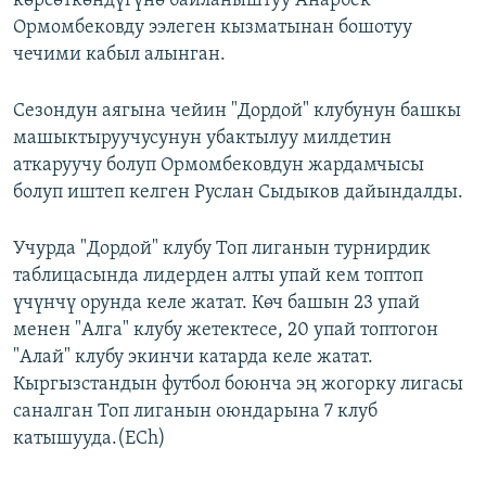
көрсөткөндүгүнө байланыштуу Анарбек
Ормомбековду ээлеген кызматынан бошотуу
чечими кабыл алынган.
Сезондун аягына чейин "Дордой" клубунун башкы
машыктыруучусунун убактылуу милдетин
аткаруучу болуп Ормомбековдун жардамчысы
болуп иштеп келген Руслан Сыдыков дайындалды.
​Учурда "Дордой" клубу Топ лиганын турнирдик
таблицасында лидерден алты упай кем топтоп
үчүнчү орунда келе жатат. Көч башын 23 упай
менен "Алга" клубу жетектесе, 20 упай топтогон
"Алай" клубу экинчи катарда келе жатат.
Кыргызстандын футбол боюнча эң жогорку лигасы
саналган Топ лиганын оюндарына 7 клуб
катышууда.(ECh)