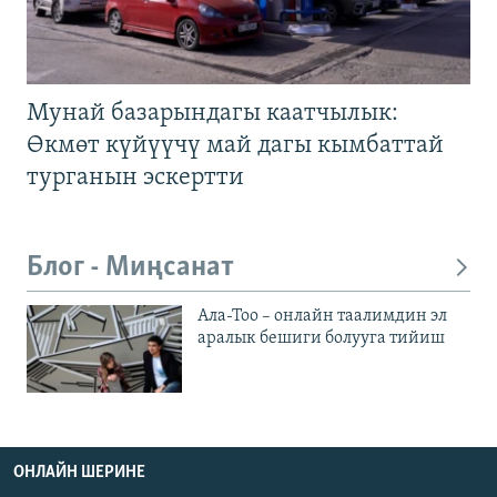
Мунай базарындагы каатчылык:
Өкмөт күйүүчү май дагы кымбаттай
турганын эскертти
Блог - Миңсанат
Ала-Тоо – онлайн таалимдин эл
аралык бешиги болууга тийиш
ОНЛАЙН ШЕРИНЕ