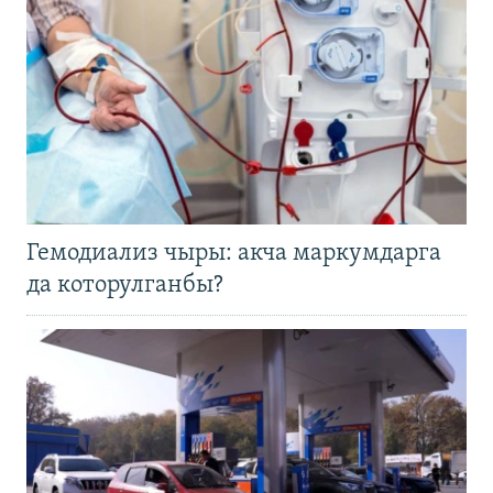
Гемодиализ чыры: акча маркумдарга
да которулганбы?