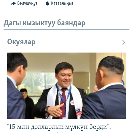
Бөлүшүңүз
Катталыңыз
Дагы кызыктуу баяндар
Окуялар
"15 млн долларлык мүлкүн берди".