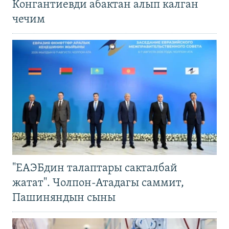
Конгантиевди абактан алып калган
чечим
"ЕАЭБдин талаптары сакталбай
жатат". Чолпон-Атадагы саммит,
Пашиняндын сыны