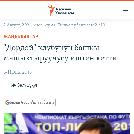
Линктер
Мазмунга
өтүңүз
7-Август, 2026-жыл, жума, Бишкек убактысы 21:40
Навигацияга
ЖАҢЫЛЫКТАР
өтүңүз
ЖАҢЫЛЫКТАР
КЫРГЫЗСТАН
Издөөгө
"Дордой" клубунун башкы
салыңыз
ДҮЙНӨ
КЫРГЫЗСТАН
машыктыруучусу иштен кетти
УКРАИНА
САЯСАТ
ДҮЙНӨ
6-Июнь, 2016
АТАЙЫН ИЛИКТӨӨ
ЭКОНОМИКА
БОРБОР АЗИЯ
ТВ ПРОГРАММАЛАР
Бөлүшүңүз
МАДАНИЯТ
ПОДКАСТ
БҮГҮН АЗАТТЫКТА
Бизди Google'дан табыңыз
ӨЗГӨЧӨ ПИКИР
ЭКСПЕРТТЕР ТАЛДАЙТ
БИЗ ЖАНА ДҮЙНӨ
Русский
ДАНИСТЕ