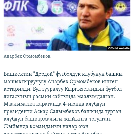
ОНЛАЙН ШЕРИНЕ
ЭЖЕ-СИҢДИЛЕР
АЗАТТЫК+
ЫҢГАЙСЫЗ СУРООЛОР
ЭЕ/АРнун бардык сайттары
Анарбек Ормомбеков.
Бишкектин "Дордой" футболдук клубунун башкы
машыктыруучусу Анарбек Ормомбеков иштен
кетирилди. Бул тууралуу Кыргызстандын футбол
лигасынын расмий сайтында маалымдалган.
Маалыматка караганда 4-июнда клубдун
президенти Аскар Салымбеков башында турган
клубдун башкармалыгы жыйынга чогулган.
Жыйында команданын начар оюн