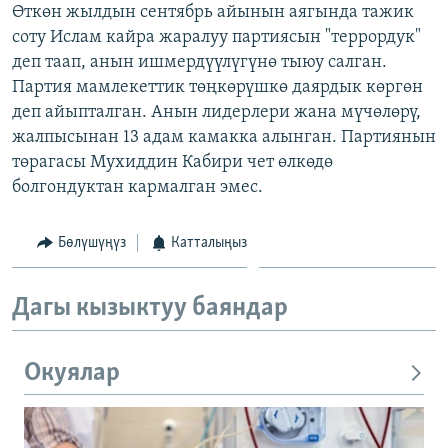
Өткөн жылдын сентябрь айынын аягында тажик
соту Ислам кайра жаралуу партиясын "террордук"
деп таап, анын ишмердүүлүгүнө тыюу салган.
Партия мамлекеттик төңкөрүшкө даярдык көргөн
деп айыпталган. Анын лидерлери жана мүчөлөрү,
жалпысынан 13 адам камакка алынган. Партиянын
төрагасы Мухиддин Кабири чет өлкөдө
болгондуктан кармалган эмес.
Бөлүшүңүз
Катталыңыз
Дагы кызыктуу баяндар
Окуялар