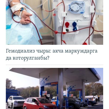
Гемодиализ чыры: акча маркумдарга
да которулганбы?