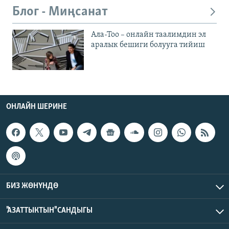
Блог - Миңсанат
Ала-Тоо – онлайн таалимдин эл
аралык бешиги болууга тийиш
ОНЛАЙН ШЕРИНЕ
БИЗ ЖӨНҮНДӨ
"АЗАТТЫКТЫН" САНДЫГЫ