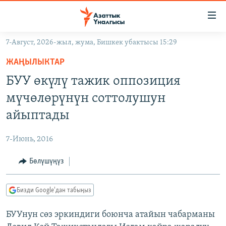
Линктер
Мазмунга
өтүңүз
7-Август, 2026-жыл, жума, Бишкек убактысы 15:29
Навигацияга
ЖАҢЫЛЫКТАР
өтүңүз
ЖАҢЫЛЫКТАР
КЫРГЫЗСТАН
Издөөгө
БУУ өкүлү тажик оппозиция
салыңыз
ДҮЙНӨ
КЫРГЫЗСТАН
мүчөлөрүнүн соттолушун
УКРАИНА
САЯСАТ
ДҮЙНӨ
айыптады
АТАЙЫН ИЛИКТӨӨ
ЭКОНОМИКА
БОРБОР АЗИЯ
7-Июнь, 2016
ТВ ПРОГРАММАЛАР
МАДАНИЯТ
Бөлүшүңүз
ПОДКАСТ
БҮГҮН АЗАТТЫКТА
ӨЗГӨЧӨ ПИКИР
ЭКСПЕРТТЕР ТАЛДАЙТ
Бизди Google'дан табыңыз
БИЗ ЖАНА ДҮЙНӨ
Русский
БУУнун сөз эркиндиги боюнча атайын чабарманы
ДАНИСТЕ