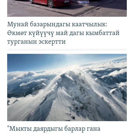
Мунай базарындагы каатчылык:
Өкмөт күйүүчү май дагы кымбаттай
турганын эскертти
"Мыкты даярдыгы барлар гана