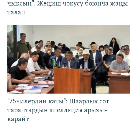
чыксын". Жеңиш чокусу боюнча жаңы
талап
"75чилердин каты": Шаардык сот
тараптардын апелляция арызын
карайт