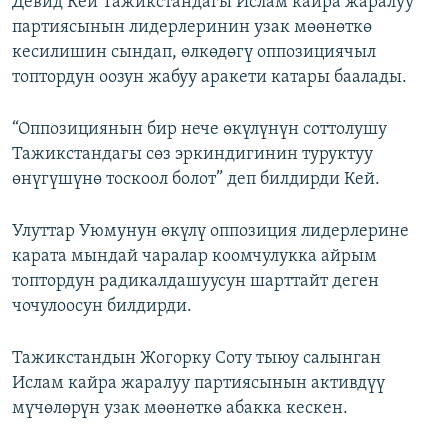
Девид Кей Тажикстандагы Ислам кайра жаралуу
ОНЛАЙН ШЕРИНЕ
ЭЖЕ-СИҢДИЛЕР
партиясынын лидерлеринин узак мөөнөткө
кесилишин сындап, өлкөдөгү оппозициячыл
АЗАТТЫК+
топтордун оозун жабуу аракети катары баалады.
ЫҢГАЙСЫЗ СУРООЛОР
“Оппозициянын бир нече өкүлүнүн соттолушу
ЭЕ/АРнун бардык сайттары
Тажикстандагы сөз эркиндигинин туруктуу
өнүгүшүнө тоскоол болот” деп билдирди Кей.
Улуттар Уюмунун өкүлү оппозиция лидерлерине
карата мындай чаралар коомчулукка айрым
топтордун радикалдашуусун шарттайт деген
чочулоосун билдирди.
Тажикстандын Жогорку Соту тыюу салынган
Ислам кайра жаралуу партиясынын активдүү
мүчөлөрүн узак мөөнөткө абакка кескен.