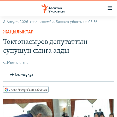
Линктер
Мазмунга
өтүңүз
8-Август, 2026-жыл, ишемби, Бишкек убактысы 03:36
Навигацияга
ЖАҢЫЛЫКТАР
өтүңүз
ЖАҢЫЛЫКТАР
КЫРГЫЗСТАН
Издөөгө
Токтонасыров депутаттын
салыңыз
ДҮЙНӨ
КЫРГЫЗСТАН
сунушун сынга алды
УКРАИНА
САЯСАТ
ДҮЙНӨ
9-Июнь, 2016
АТАЙЫН ИЛИКТӨӨ
ЭКОНОМИКА
БОРБОР АЗИЯ
ТВ ПРОГРАММАЛАР
Бөлүшүңүз
МАДАНИЯТ
ПОДКАСТ
БҮГҮН АЗАТТЫКТА
Бизди Google'дан табыңыз
ӨЗГӨЧӨ ПИКИР
ЭКСПЕРТТЕР ТАЛДАЙТ
БИЗ ЖАНА ДҮЙНӨ
Русский
ДАНИСТЕ