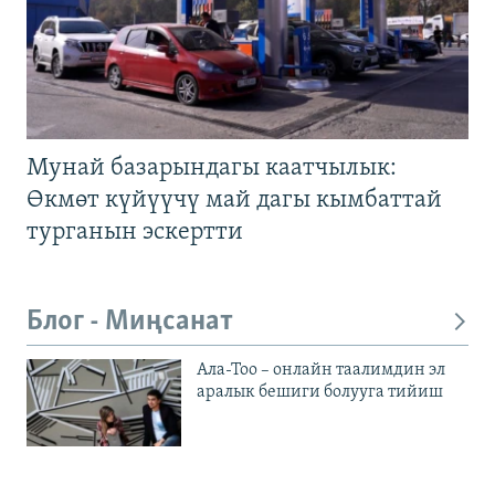
Мунай базарындагы каатчылык:
Өкмөт күйүүчү май дагы кымбаттай
турганын эскертти
Блог - Миңсанат
Ала-Тоо – онлайн таалимдин эл
аралык бешиги болууга тийиш