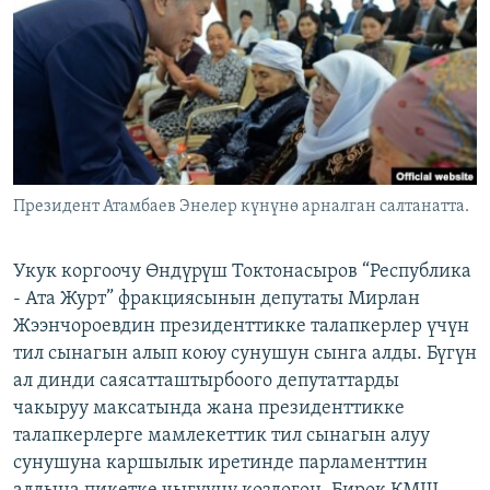
ОНЛАЙН ШЕРИНЕ
ЭЖЕ-СИҢДИЛЕР
АЗАТТЫК+
ЫҢГАЙСЫЗ СУРООЛОР
ЭЕ/АРнун бардык сайттары
Президент Атамбаев Энелер күнүнө арналган салтанатта.
Укук коргоочу Өндүрүш Токтонасыров “Республика
- Ата Журт” фракциясынын депутаты Мирлан
Жээнчороевдин президенттикке талапкерлер үчүн
тил сынагын алып коюу сунушун сынга алды. Бүгүн
ал динди саясатташтырбоого депутаттарды
чакыруу максатында жана президенттикке
талапкерлерге мамлекеттик тил сынагын алуу
сунушуна каршылык иретинде парламенттин