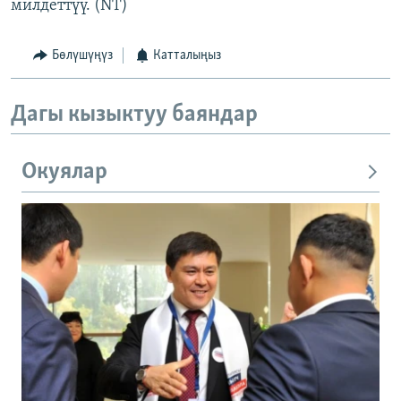
милдеттүү. (NT)
Бөлүшүңүз
Катталыңыз
Дагы кызыктуу баяндар
Окуялар