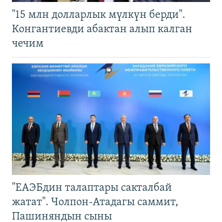
"15 млн долларлык мүлкүн берди".
Конгантиевди абактан алып калган
чечим
"ЕАЭБдин талаптары сакталбай
жатат". Чолпон-Атадагы саммит,
Пашиняндын сыны