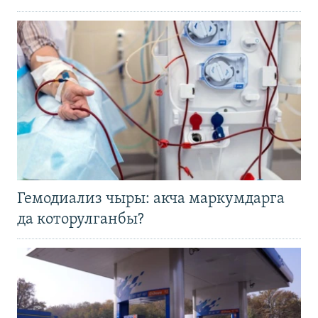
Гемодиализ чыры: акча маркумдарга
да которулганбы?