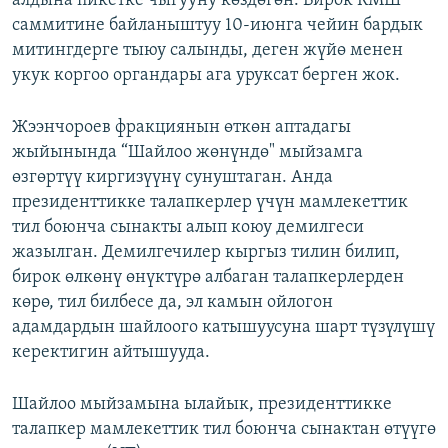
алдына пикетке чыгууну көздөгөн. Бирок КМШ
саммитине байланыштуу 10-июнга чейин бардык
митингдерге тыюу салынды, деген жүйө менен
укук коргоо органдары ага уруксат берген жок.
Жээнчороев фракциянын өткөн аптадагы
жыйынында “Шайлоо жөнүндө" мыйзамга
өзгөртүү киргизүүнү сунуштаган. Анда
президенттикке талапкерлер үчүн мамлекеттик
тил боюнча сынакты алып коюу демилгеси
жазылган. Демилгечилер кыргыз тилин билип,
бирок өлкөнү өнүктүрө албаган талапкерлерден
көрө, тил билбесе да, эл камын ойлогон
адамдардын шайлоого катышуусуна шарт түзүлүшү
керектигин айтышууда.
Шайлоо мыйзамына ылайык, президенттикке
талапкер мамлекеттик тил боюнча сынактан өтүүгө