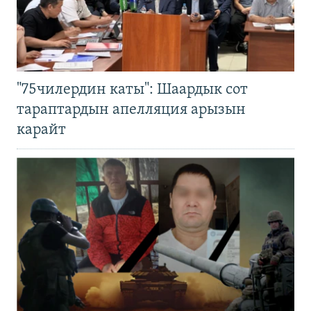
"75чилердин каты": Шаардык сот
тараптардын апелляция арызын
карайт