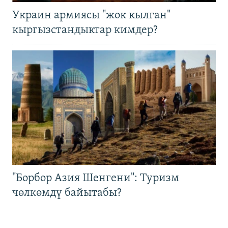
Украин армиясы "жок кылган"
кыргызстандыктар кимдер?
"Борбор Азия Шенгени": Туризм
чөлкөмдү байытабы?