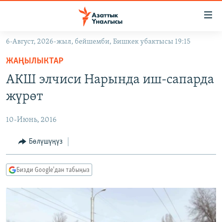
Линктер
Мазмунга
өтүңүз
6-Август, 2026-жыл, бейшемби, Бишкек убактысы 19:15
Навигацияга
ЖАҢЫЛЫКТАР
өтүңүз
ЖАҢЫЛЫКТАР
КЫРГЫЗСТАН
Издөөгө
АКШ элчиси Нарында иш-сапарда
салыңыз
ДҮЙНӨ
КЫРГЫЗСТАН
жүрөт
УКРАИНА
САЯСАТ
ДҮЙНӨ
10-Июнь, 2016
АТАЙЫН ИЛИКТӨӨ
ЭКОНОМИКА
БОРБОР АЗИЯ
ТВ ПРОГРАММАЛАР
Бөлүшүңүз
МАДАНИЯТ
ПОДКАСТ
БҮГҮН АЗАТТЫКТА
Бизди Google'дан табыңыз
ӨЗГӨЧӨ ПИКИР
ЭКСПЕРТТЕР ТАЛДАЙТ
БИЗ ЖАНА ДҮЙНӨ
Русский
ДАНИСТЕ