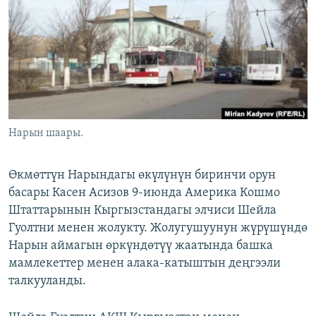
ОНЛАЙН ШЕРИНЕ
ЭЖЕ-СИҢДИЛЕР
АЗАТТЫК+
ЫҢГАЙСЫЗ СУРООЛОР
ЭЕ/АРнун бардык сайттары
Нарын шаары.
Өкмөттүн Нарындагы өкүлүнүн биринчи орун
басары Касен Асизов 9-июнда Америка Кошмо
Штаттарынын Кыргызстандагы элчиси Шейла
Гуолтни менен жолукту. Жолугушуунун жүрүшүндө
Нарын аймагын өркүндөтүү жаатында башка
мамлекеттер менен алака-катыштын деңгээли
талкууланды.