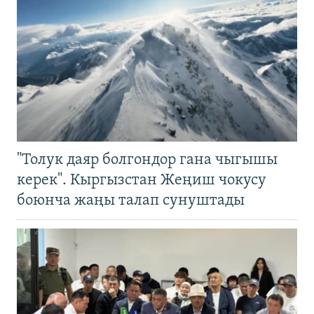
"Толук даяр болгондор гана чыгышы
керек". Кыргызстан Жеңиш чокусу
боюнча жаңы талап сунуштады