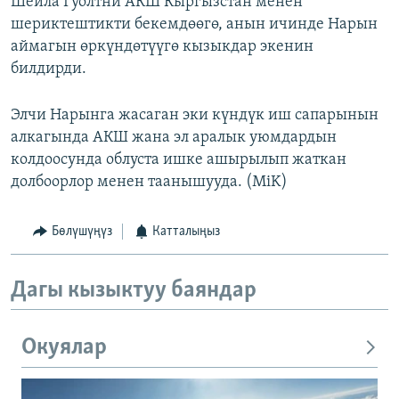
Шейла Гуолтни АКШ Кыргызстан менен
шериктештикти бекемдөөгө, анын ичинде Нарын
аймагын өркүндөтүүгө кызыкдар экенин
билдирди.
Элчи Нарынга жасаган эки күндүк иш сапарынын
алкагында АКШ жана эл аралык уюмдардын
колдоосунда облуста ишке ашырылып жаткан
долбоорлор менен таанышууда. (MiK)
Бөлүшүңүз
Катталыңыз
Дагы кызыктуу баяндар
Окуялар