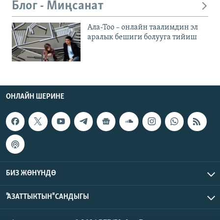
Блог - Миңсанат
Ала-Тоо – онлайн таалимдин эл
аралык бешиги болууга тийиш
ОНЛАЙН ШЕРИНЕ
БИЗ ЖӨНҮНДӨ
"АЗАТТЫКТЫН" САНДЫГЫ