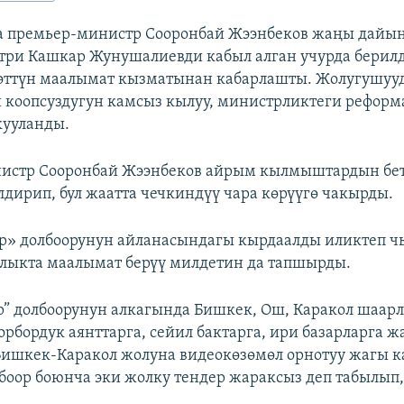
а премьер-министр Сооронбай Жээнбеков жаңы дайы
ри Кашкар Жунушалиевди кабыл алган учурда берилд
мөттүн маалымат кызматынан кабарлашты. Жолугушуу
коопсуздугун камсыз кылуу, министрликтеги реформ
кууланды.
истр Сооронбай Жээнбеков айрым кылмыштардын бе
дирип, бул жаатта чечкиндүү чара көрүүгө чакырды.
р» долбоорунун айланасындагы кырдаалды иликтеп ч
лыкта маалымат берүү милдетин да тапшырды.
р” долбоорунун алкагында Бишкек, Ош, Каракол шаа
орбордук аянттарга, сейил бактарга, ири базарларга ж
ишкек-Каракол жолуна видеокөзөмөл орнотуу жагы к
лбоор боюнча эки жолку тендер жараксыз деп табылып