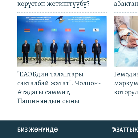
көрүстөн жетиштүүбү?
абакта
"ЕАЭБдин талаптары
Гемоди
сакталбай жатат". Чолпон-
маркум
Атадагы саммит,
котору
Пашиняндын сыны
БИЗ ЖӨНҮНДӨ
"АЗАТТЫ