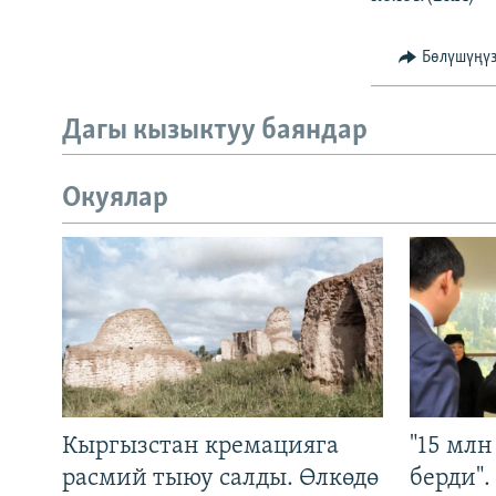
Бөлүшүңү
Дагы кызыктуу баяндар
Окуялар
Кыргызстан кремацияга
"15 мл
расмий тыюу салды. Өлкөдө
берди"