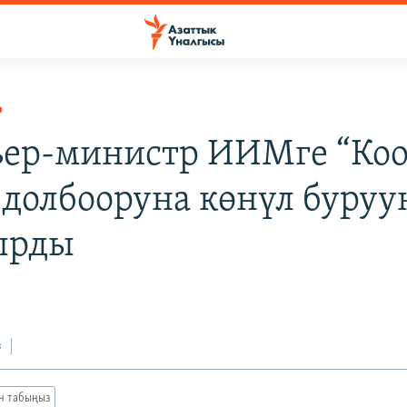
Р
ер-министр ИИМге “Коо
 долбооруна көнүл буруу
ырды
з
ан табыңыз