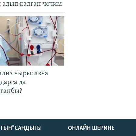
н алып калган чечим
ализ чыры: акча
дарга да
лганбы?
КТЫН" САНДЫГЫ
ОНЛАЙН ШЕРИНЕ