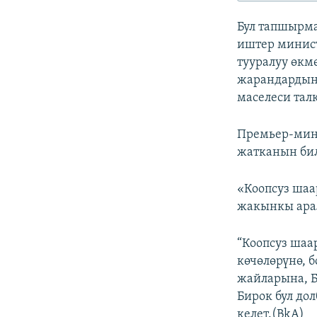
ЭЖЕ-СИҢДИЛЕР
Бул тапшырм
АЗАТТЫК+
иштер минист
ЫҢГАЙСЫЗ СУРООЛОР
тууралуу өк
жарандардын 
маселеси тал
Премьер-мин
жатканын бил
«Коопсуз шаа
жакынкы ара
“Коопсуз шаа
көчөлөрүнө, б
жайларына, Б
Бирок бул до
келет.(BkA)