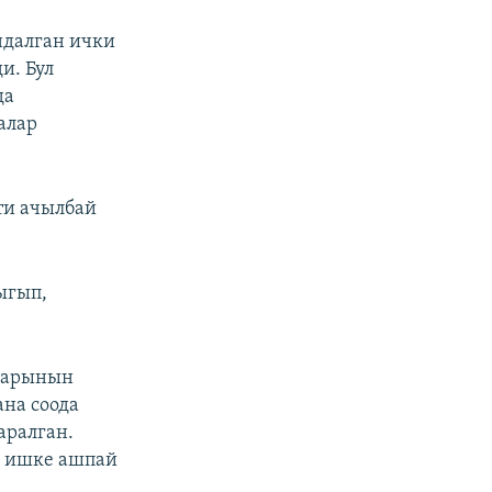
ндалган ички
и. Бул
да
алар
ти ачылбай
ыгып,
рларынын
ана соода
аралган.
, ишке ашпай