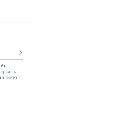
айн
 аралык
га тийиш