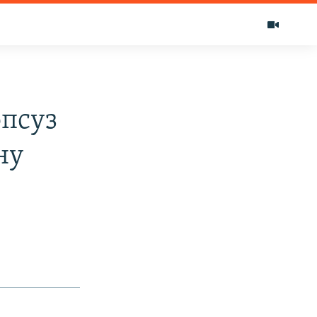
псуз
ну