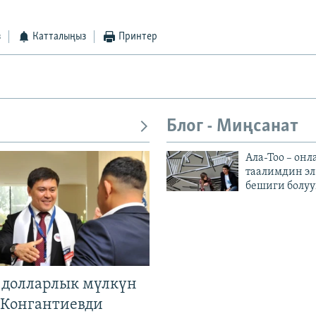
з
Катталыңыз
Принтер
Блог - Миңсанат
Ала-Тоо – онл
таалимдин эл
бешиги болуу
н долларлык мүлкүн
. Конгантиевди