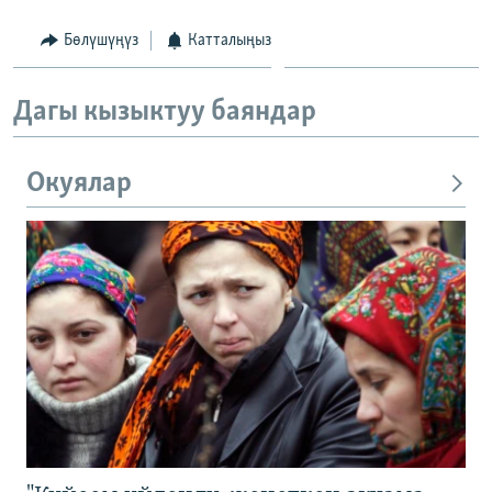
Бөлүшүңүз
Катталыңыз
Дагы кызыктуу баяндар
Окуялар