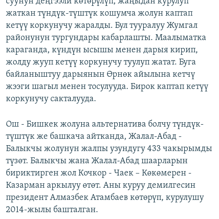
суунун деңгээли көтөрүлүп, жаңыдан курулуп
ОНЛАЙН ШЕРИНЕ
ЭЖЕ-СИҢДИЛЕР
жаткан түндүк-түштүк кошумча жолун каптап
кетүү коркунучу жаралды. Бул тууралуу Жумгал
АЗАТТЫК+
районунун тургундары кабарлашты. Маалыматка
ЫҢГАЙСЫЗ СУРООЛОР
караганда, күндүн ысышы менен дарыя кирип,
жолду жууп кетүү коркунучу туулуп жатат. Буга
байланыштуу дарыянын Өрнөк айылына кетчү
ЭЕ/АРнун бардык сайттары
жээги шагыл менен тосулууда. Бирок каптап кетүү
коркунучу сакталууда.
Ош - Бишкек жолуна альтернатива болчу түндүк-
түштүк же башкача айтканда, Жалал-Абад -
Балыкчы жолунун жалпы узундугу 433 чакырымды
түзөт. Балыкчы жана Жалал-Абад шаарларын
бириктирген жол Кочкор - Чаек – Көкөмерен -
Казарман аркылуу өтөт. Аны куруу демилгесин
президент Алмазбек Атамбаев көтөрүп, курулушу
2014-жылы башталган.