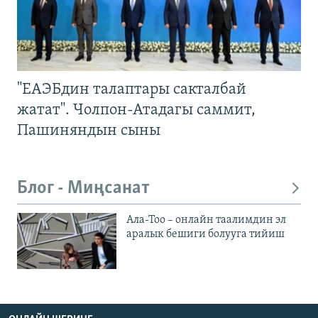
"ЕАЭБдин талаптары сакталбай
жатат". Чолпон-Атадагы саммит,
Пашиняндын сыны
Блог - Миңсанат
Ала-Тоо – онлайн таалимдин эл
аралык бешиги болууга тийиш