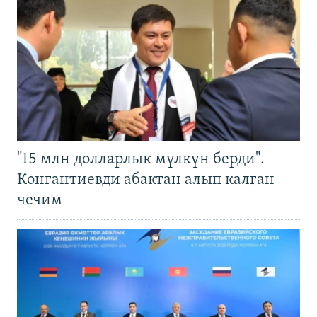
"15 млн долларлык мүлкүн берди".
Конгантиевди абактан алып калган
чечим