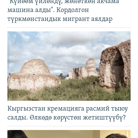
"Күйөөм үйлөндү, жөнөткөн акчама
машина алды". Кордолгон
түркмөнстандык мигрант аялдар
Кыргызстан кремацияга расмий тыюу
салды. Өлкөдө көрүстөн жетиштүүбү?