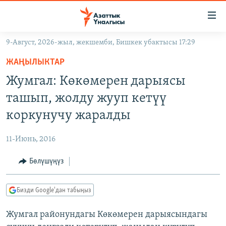
Линктер
Мазмунга
өтүңүз
9-Август, 2026-жыл, жекшемби, Бишкек убактысы 17:29
Навигацияга
ЖАҢЫЛЫКТАР
өтүңүз
ЖАҢЫЛЫКТАР
КЫРГЫЗСТАН
Издөөгө
Жумгал: Көкөмерен дарыясы
салыңыз
ДҮЙНӨ
КЫРГЫЗСТАН
ташып, жолду жууп кетүү
УКРАИНА
САЯСАТ
ДҮЙНӨ
коркунучу жаралды
АТАЙЫН ИЛИКТӨӨ
ЭКОНОМИКА
БОРБОР АЗИЯ
11-Июнь, 2016
ТВ ПРОГРАММАЛАР
МАДАНИЯТ
Бөлүшүңүз
ПОДКАСТ
БҮГҮН АЗАТТЫКТА
ӨЗГӨЧӨ ПИКИР
ЭКСПЕРТТЕР ТАЛДАЙТ
Бизди Google'дан табыңыз
БИЗ ЖАНА ДҮЙНӨ
Русский
Жумгал районундагы Көкөмерен дарыясындагы
ДАНИСТЕ