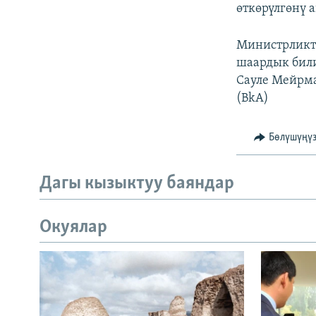
өткөрүлгөнү 
Министрликти
шаардык били
Сауле Мейрма
(BkA)
Бөлүшүңү
Дагы кызыктуу баяндар
Окуялар