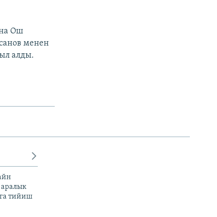
ана Ош
санов менен
ыл алды.
айн
 аралык
га тийиш