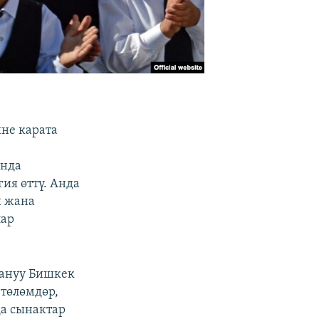
не карата
унда
я өттү. Анда
 жана
лар
тануу Бишкек
төлөмдөр,
да сынактар