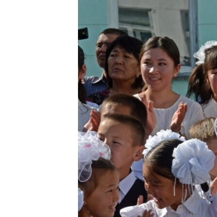
ЭЖЕ-СИҢДИЛЕР
АЗАТТЫК+
ЫҢГАЙСЫЗ СУРООЛОР