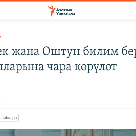
Р
к жана Оштун билим бе
ларына чара көрүлөт
з
ан табыңыз