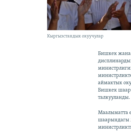
Кыргызстандык окуучулар
Бишкек жана
дисплинардык
министрлигин
министрликте
аймактык ок
Бишкек шаар
талкууланды.
Маалыматта ө
шаарындагы м
министрликти