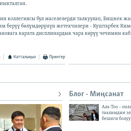
аныкталган.
н коллегиясы бул маселелерди талкуулап, Бишкек ж
м берүү бөлүмдөрүнүн жетекчилери - Куштарбек Ким
новага карата дисплинардык чара көрүү чечимин каб
з
Катталыңыз
Принтер
Блог - Миңсанат
Ала-Тоо – онл
таалимдин эл
бешиги болуу