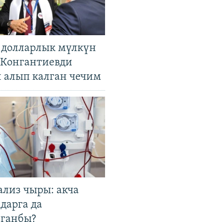
н долларлык мүлкүн
. Конгантиевди
н алып калган чечим
ализ чыры: акча
дарга да
лганбы?