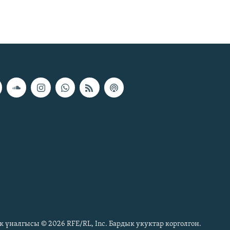
к үналгысы © 2026 RFE/RL, Inc. Бардык укуктар корголгон.