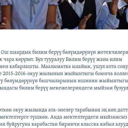
 Ош шаардык билим берүү бөлүмдөрүнүн жетекчилери
 чара көрүлөт. Бул тууралуу Билим берүү жана илим
ен кабарлашты. Маалыматка ылайык, ушул апта соң
 2015-2016-окуу жылынын жыйынтыгы боюнча коллеги
уу бөлүмдөрүнүн башчыларынын ишинин жыйынтыгы
ындагы билим берүү мекемелериндеги мыйзам бузуу
ткөн окуу жылында ата-энелер тарабынан эң көп дат
ектептерге түшкөн. Анда мектептердеги мыйзамсыз 
н буйругуна карабастан биринчи класска кабыл алуу