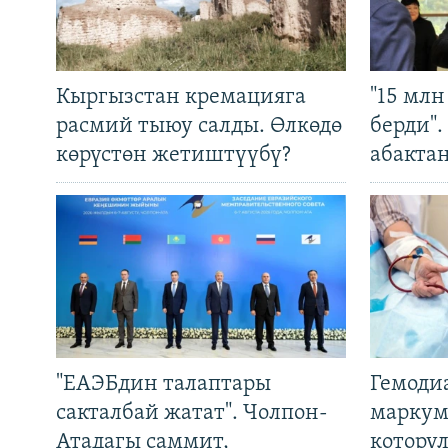
Кыргызстан кремацияга
"15 мл
расмий тыюу салды. Өлкөдө
берди"
көрүстөн жетиштүүбү?
абакта
"ЕАЭБдин талаптары
Гемоди
сакталбай жатат". Чолпон-
маркум
Атадагы саммит,
котору