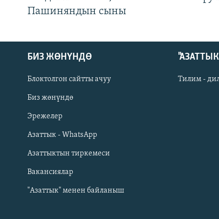
Пашиняндын сыны
БИЗ ЖӨНҮНДӨ
"АЗАТТЫ
Блоктолгон сайтты ачуу
Тилим - ди
Биз жөнүндө
Русский
Эрежелер
Азаттык - WhatsApp
ОНЛАЙН ШЕРИНЕ
Азаттыктын тиркемеси
Вакансиялар
"Азаттык" менен байланыш
ЭЕ/АРнун бардык сайттары