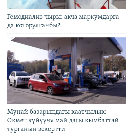
Гемодиализ чыры: акча маркумдарга
да которулганбы?
Мунай базарындагы каатчылык:
Өкмөт күйүүчү май дагы кымбаттай
турганын эскертти