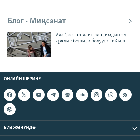
Блог - Миңсанат
Ала-Тоо – онлайн таалимдин эл
аралык бешиги болууга тийиш
ОНЛАЙН ШЕРИНЕ
БИЗ ЖӨНҮНДӨ