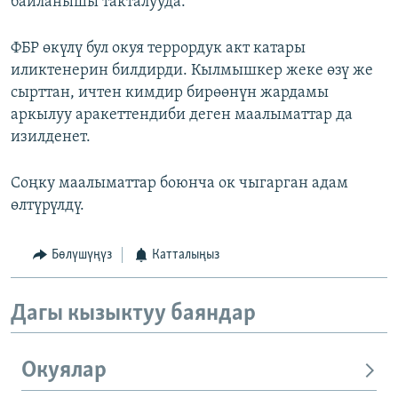
байланышы такталууда.
ФБР өкүлү бул окуя террордук акт катары
иликтенерин билдирди. Кылмышкер жеке өзү же
сырттан, ичтен кимдир бирөөнүн жардамы
аркылуу аракеттендиби деген маалыматтар да
изилденет.
Соңку маалыматтар боюнча ок чыгарган адам
өлтүрүлдү.
Бөлүшүңүз
Катталыңыз
Дагы кызыктуу баяндар
Окуялар