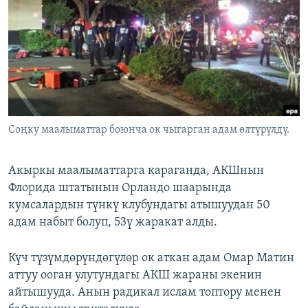
ОНЛАЙН ШЕРИНЕ
ЭЖЕ-СИҢДИЛЕР
АЗАТТЫК+
ЫҢГАЙСЫЗ СУРООЛОР
ЭЕ/АРнун бардык сайттары
Соңку маалыматтар боюнча ок чыгарган адам өлтүрүлдү.
Акыркы маалыматтарга караганда, АКШнын
Флорида штатынын Орландо шаарында
кумсалардын түнкү клубундагы атышуудан 50
адам набыт болуп, 53ү жаракат алды.
Күч түзүмдөрүндөгүлөр ок аткан адам Омар Матин
аттуу ооган улутундагы АКШ жараны экенин
айтышууда. Анын радикал ислам топтору менен