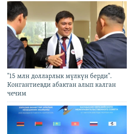
"15 млн долларлык мүлкүн берди".
Конгантиевди абактан алып калган
чечим