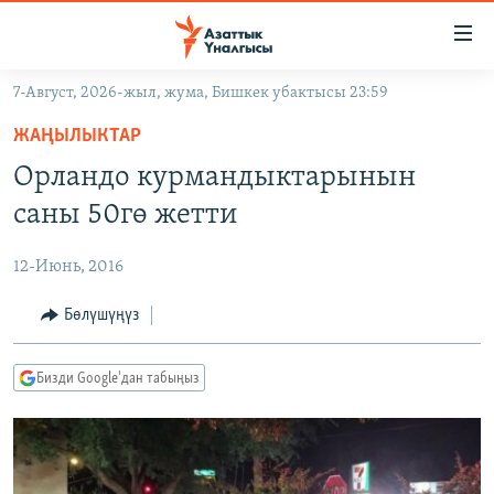
Линктер
Мазмунга
өтүңүз
7-Август, 2026-жыл, жума, Бишкек убактысы 23:59
Навигацияга
ЖАҢЫЛЫКТАР
өтүңүз
ЖАҢЫЛЫКТАР
КЫРГЫЗСТАН
Издөөгө
Орландо курмандыктарынын
салыңыз
ДҮЙНӨ
КЫРГЫЗСТАН
саны 50гө жетти
УКРАИНА
САЯСАТ
ДҮЙНӨ
12-Июнь, 2016
АТАЙЫН ИЛИКТӨӨ
ЭКОНОМИКА
БОРБОР АЗИЯ
ТВ ПРОГРАММАЛАР
Бөлүшүңүз
МАДАНИЯТ
ПОДКАСТ
БҮГҮН АЗАТТЫКТА
Бизди Google'дан табыңыз
ӨЗГӨЧӨ ПИКИР
ЭКСПЕРТТЕР ТАЛДАЙТ
БИЗ ЖАНА ДҮЙНӨ
Русский
ДАНИСТЕ