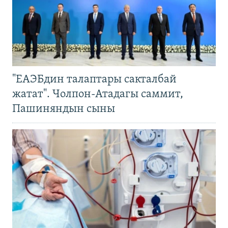
"ЕАЭБдин талаптары сакталбай
жатат". Чолпон-Атадагы саммит,
Пашиняндын сыны