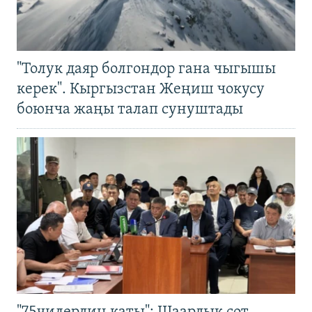
"Толук даяр болгондор гана чыгышы
керек". Кыргызстан Жеңиш чокусу
боюнча жаңы талап сунуштады