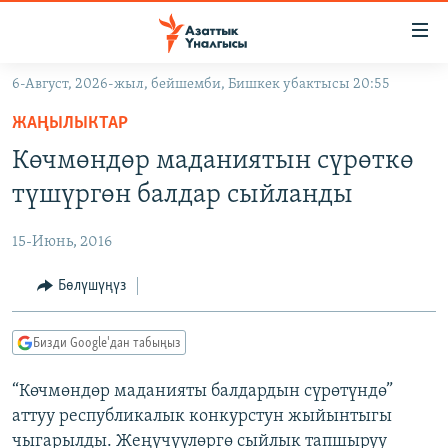
Линктер
Мазмунга
өтүңүз
6-Август, 2026-жыл, бейшемби, Бишкек убактысы 20:55
Навигацияга
ЖАҢЫЛЫКТАР
өтүңүз
ЖАҢЫЛЫКТАР
КЫРГЫЗСТАН
Издөөгө
Көчмөндөр маданиятын сүрөткө
салыңыз
ДҮЙНӨ
КЫРГЫЗСТАН
түшүргөн балдар сыйланды
УКРАИНА
САЯСАТ
ДҮЙНӨ
15-Июнь, 2016
АТАЙЫН ИЛИКТӨӨ
ЭКОНОМИКА
БОРБОР АЗИЯ
ТВ ПРОГРАММАЛАР
Бөлүшүңүз
МАДАНИЯТ
ПОДКАСТ
БҮГҮН АЗАТТЫКТА
Бизди Google'дан табыңыз
ӨЗГӨЧӨ ПИКИР
ЭКСПЕРТТЕР ТАЛДАЙТ
“Көчмөндөр маданияты балдардын сүрөтүндө”
БИЗ ЖАНА ДҮЙНӨ
Русский
аттуу республикалык конкурстун жыйынтыгы
ДАНИСТЕ
чыгарылды. Жеңүчүүлөргө сыйлык тапшыруу