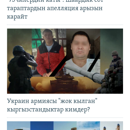
"75чилердин каты": Шаардык сот
тараптардын апелляция арызын
карайт
Украин армиясы "жок кылган"
кыргызстандыктар кимдер?