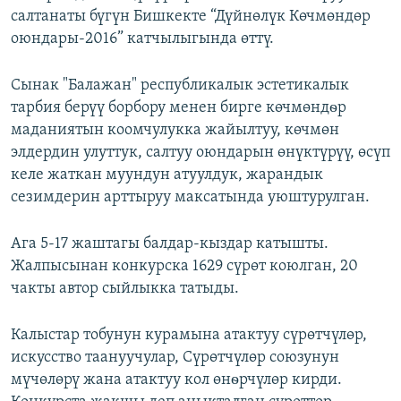
салтанаты бүгүн Бишкекте “Дүйнөлүк Көчмөндөр
ОНЛАЙН ШЕРИНЕ
ЭЖЕ-СИҢДИЛЕР
оюндары-2016” катчылыгында өттү.
АЗАТТЫК+
ЫҢГАЙСЫЗ СУРООЛОР
Сынак "Балажан" республикалык эстетикалык
тарбия берүү борбору менен бирге көчмөндѳр
маданиятын коомчулукка жайылтуу, көчмөн
ЭЕ/АРнун бардык сайттары
элдердин улуттук, салтуу оюндарын өнүктүрүү, өсүп
келе жаткан муундун атуулдук, жарандык
сезимдерин арттыруу максатында уюштурулган.
Ага 5-17 жаштагы балдар-кыздар катышты.
Жалпысынан конкурска 1629 сүрөт коюлган, 20
чакты автор сыйлыкка татыды.
Калыстар тобунун курамына атактуу сүрөтчүлөр,
искусство таануучулар, Сүрөтчүлөр союзунун
мүчөлөрү жана атактуу кол өнѳрчүлөр кирди.