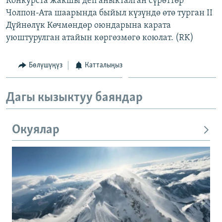
Конкурста жакшы деп аныкталган сүрөттөр
Чолпон-Ата шаарында быйыл күзүндө өтө турган II
Дүйнөлүк Көчмөндөр оюндарына карата
уюштурулган атайын көргөзмөгө коюлат. (RK)
Бөлүшүңүз
Катталыңыз
Дагы кызыктуу баяндар
Окуялар