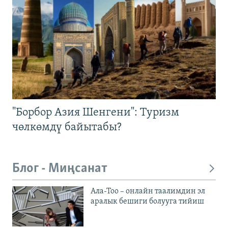
"Борбор Азия Шенгени": Туризм
чөлкөмдү байытабы?
Блог - Миңсанат
Ала-Тоо – онлайн таалимдин эл
аралык бешиги болууга тийиш