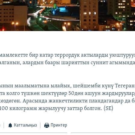
мамлекетте бир катар террордук актыларды уюштуруу
алганын, алардын баары шарияттын суннит агымында
рынын маалыматына ылайык, шейшемби күнү Тегера
ста колго түшкөн шектүүлөр 50дөн ашуун жардыруула
өздөгөн. Арасында жанкечтиликти пландагандар да б
00 килограмм жарылуучу заттар болгон. (SE)
з
Катталыңыз
Принтер