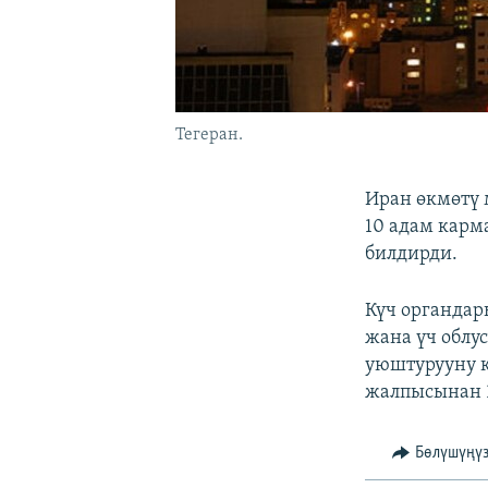
Тегеран.
Иран өкмөтү 
10 адам карм
билдирди.
Күч органда
жана үч облу
уюштурууну к
жалпысынан 1
Бөлүшүңү