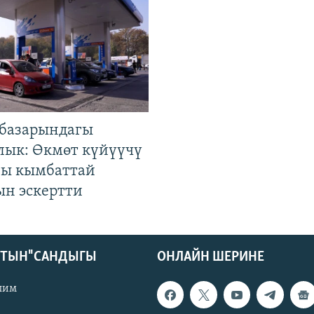
базарындагы
лык: Өкмөт күйүүчү
гы кымбаттай
ын эскертти
КТЫН" САНДЫГЫ
ОНЛАЙН ШЕРИНЕ
лим