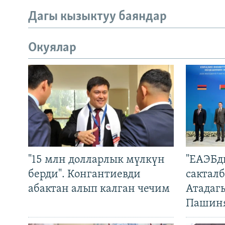
Дагы кызыктуу баяндар
Окуялар
"15 млн долларлык мүлкүн
"ЕАЭБд
берди". Конгантиевди
сакталб
абактан алып калган чечим
Атадаг
Пашин