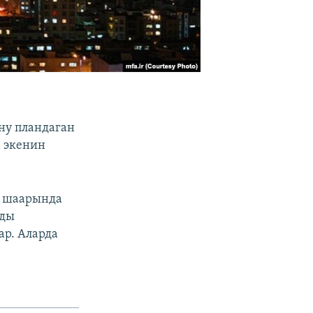
ну пландаган
 экенин
н шаарында
рды
ар. Аларда