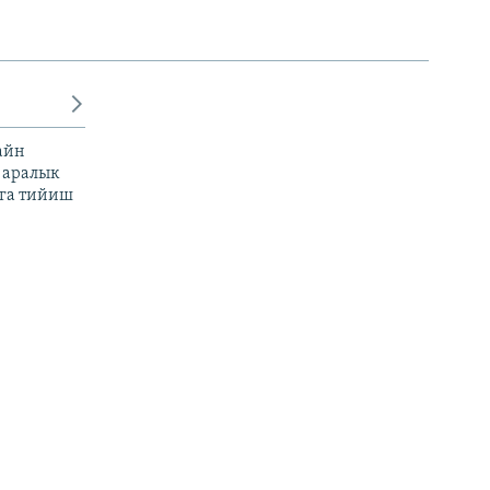
айн
 аралык
га тийиш