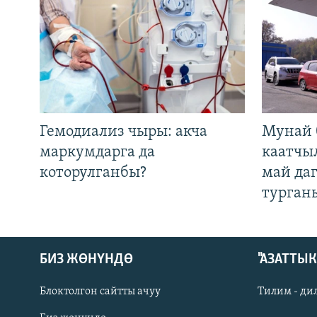
Гемодиализ чыры: акча
Мунай 
маркумдарга да
каатчы
которулганбы?
май да
турган
БИЗ ЖӨНҮНДӨ
"АЗАТТЫ
Блоктолгон сайтты ачуу
Тилим - ди