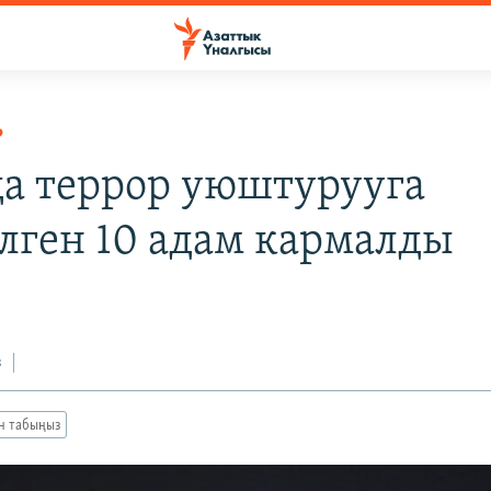
Р
а террор уюштурууга
лген 10 адам кармалды
з
ан табыңыз