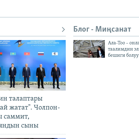
Блог - Миңсанат
Ала-Тоо – онл
таалимдин эл
бешиги болуу
ин талаптары
ай жатат". Чолпон-
ы саммит,
яндын сыны