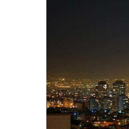
ЭЖЕ-СИҢДИЛЕР
АЗАТТЫК+
ЫҢГАЙСЫЗ СУРООЛОР