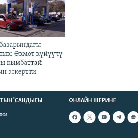
базарындагы
лык: Өкмөт күйүүчү
гы кымбаттай
ын эскертти
КТЫН" САНДЫГЫ
ОНЛАЙН ШЕРИНЕ
лим