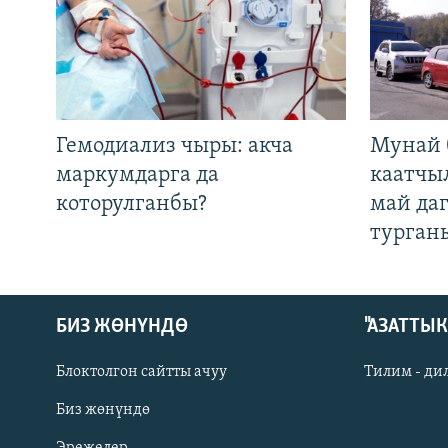
Гемодиализ чыры: акча
Мунай 
маркумдарга да
каатчы
которулганбы?
май да
турган
БИЗ ЖӨНҮНДӨ
"АЗАТТЫ
Блоктолгон сайтты ачуу
Тилим - ди
Биз жөнүндө
Русский