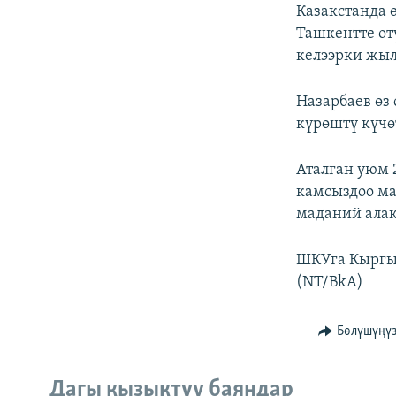
ЭЖЕ-СИҢДИЛЕР
Казакстанда ө
Ташкентте өт
АЗАТТЫК+
келээрки жыл
ЫҢГАЙСЫЗ СУРООЛОР
Назарбаев өз
күрөштү күчө
Аталган уюм 
камсыздоо ма
маданий алак
ШКУга Кыргыз
(NT/BkA)
Бөлүшүңү
Дагы кызыктуу баяндар