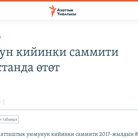
Р
ун кийинки саммити
станда өтөт
з
ан табыңыз
атташтык уюмунун кийинки саммити 2017-жылдын 8