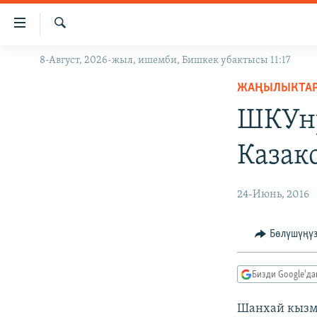
Линктер
Мазмунга
өтүңүз
Издөө
8-Август, 2026-жыл, ишемби, Бишкек убактысы 11:17
ЖАҢЫЛЫКТАР
Навигацияга
өтүңүз
ЖАҢЫЛЫКТА
КЫРГЫЗСТАН
Издөөгө
ШКУн
ДҮЙНӨ
КЫРГЫЗСТАН
салыңыз
УКРАИНА
САЯСАТ
ДҮЙНӨ
Казак
АТАЙЫН ИЛИКТӨӨ
ЭКОНОМИКА
БОРБОР АЗИЯ
ТВ ПРОГРАММАЛАР
МАДАНИЯТ
24-Июнь, 2016
ПОДКАСТ
БҮГҮН АЗАТТЫКТА
Бөлүшүңү
ӨЗГӨЧӨ ПИКИР
ЭКСПЕРТТЕР ТАЛДАЙТ
БИЗ ЖАНА ДҮЙНӨ
Бизди Google'д
ДАНИСТЕ
Шанхай кызм