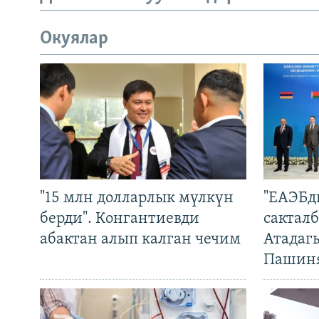
Окуялар
"15 млн долларлык мүлкүн
"ЕАЭБд
берди". Конгантиевди
сакталб
абактан алып калган чечим
Атадаг
Пашин