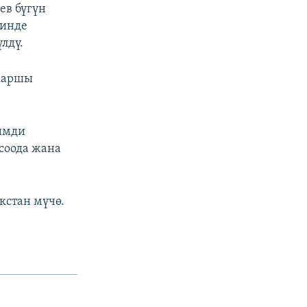
ев бүгүн
тинде
лдү.
 каршы
нимди
 соода жана
кстан мүчө.