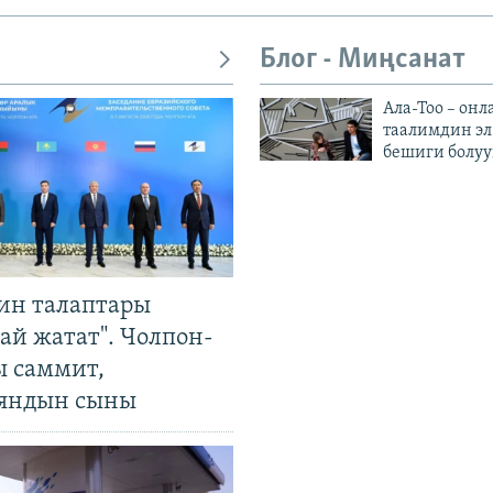
Блог - Миңсанат
Ала-Тоо – онл
таалимдин эл
бешиги болуу
ин талаптары
ай жатат". Чолпон-
ы саммит,
яндын сыны