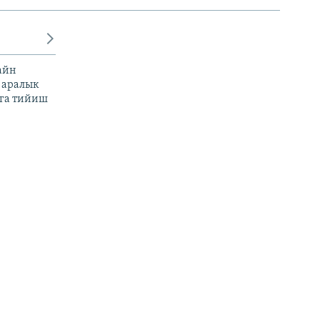
айн
 аралык
га тийиш