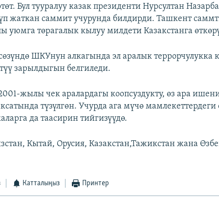
төт. Бул тууралуу казак президенти Нурсултан Назарба
үп жаткан саммит учурунда билдирди. Ташкент самм
ы уюмга төрагалык кылуу милдети Казакстанга өткөрү
 сөзүндө ШКУнун алкагында эл аралык террорчулукка
түү зарылдыгын белгиледи.
2001-жылы чек аралардагы коопсуздукту, өз ара ише
ксатында түзүлгөн. Учурда ага мүчө мамлекеттердеги
аларга да таасирин тийгизүүдө.
стан, Кытай, Орусия, Казакстан,Тажикстан жана Өзбе
з
Катталыңыз
Принтер