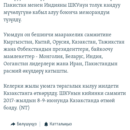
Пакистан менен Индияны ШКУнун толук кандуу
мүчөлүгүнө кабыл алуу боюнча меморандум
түзүлдү.
Уюмдун он бешинчи мааракелик саммитине
Кыргызстан, Кытай, Орусия, Казакстан, Тажикстан
жана Өзбекстандын президенттери, байкоочу
мамлекеттер - Монголия, Беларус, Индия,
Ооганстан лидерлери жана Иран, Пакистандын
расмий өкүлдөрү катышты.
Келерки жылы уюмга төрагалык кылуу милдети
Казакстанга өткөрүлдү. ШКУнын кийинки саммити
2017-жылдын 8-9-июнунда Казакстанда өтмөй
болду. (NT)
Бөлүшүңүз
Катталыңыз