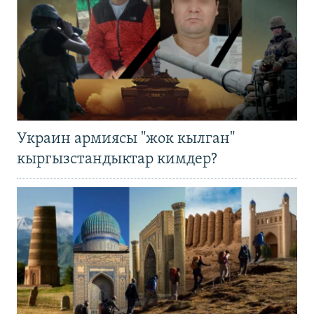
Украин армиясы "жок кылган"
кыргызстандыктар кимдер?