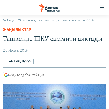
Линктер
Мазмунга
өтүңүз
6-Август, 2026-жыл, бейшемби, Бишкек убактысы 22:07
Навигацияга
ЖАҢЫЛЫКТАР
өтүңүз
ЖАҢЫЛЫКТАР
КЫРГЫЗСТАН
Издөөгө
Ташкенде ШКУ саммити аяктады
салыңыз
ДҮЙНӨ
КЫРГЫЗСТАН
24-Июнь, 2016
УКРАИНА
САЯСАТ
ДҮЙНӨ
АТАЙЫН ИЛИКТӨӨ
ЭКОНОМИКА
БОРБОР АЗИЯ
Бөлүшүңүз
ТВ ПРОГРАММАЛАР
МАДАНИЯТ
Бизди Google'дан табыңыз
ПОДКАСТ
БҮГҮН АЗАТТЫКТА
ӨЗГӨЧӨ ПИКИР
ЭКСПЕРТТЕР ТАЛДАЙТ
БИЗ ЖАНА ДҮЙНӨ
Русский
ДАНИСТЕ