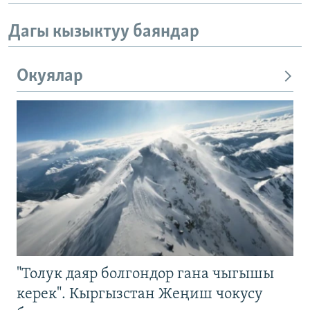
Дагы кызыктуу баяндар
Окуялар
"Толук даяр болгондор гана чыгышы
керек". Кыргызстан Жеңиш чокусу