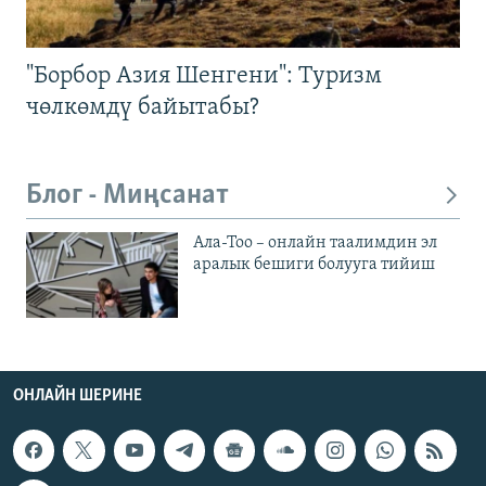
"Борбор Азия Шенгени": Туризм
чөлкөмдү байытабы?
Блог - Миңсанат
Ала-Тоо – онлайн таалимдин эл
аралык бешиги болууга тийиш
ОНЛАЙН ШЕРИНЕ