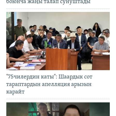
боюнча жаңы талап сунуштады
"75чилердин каты": Шаардык сот
тараптардын апелляция арызын
карайт