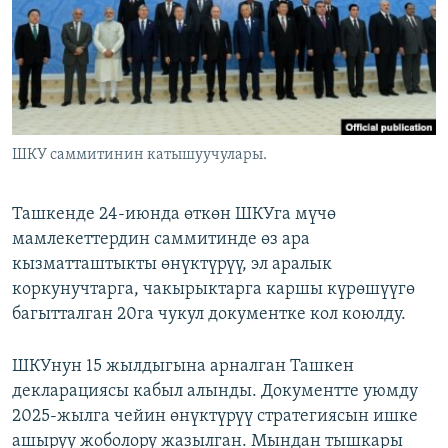
ОНЛАЙН ШЕРИНЕ
ЭЖЕ-СИҢДИЛЕР
АЗАТТЫК+
ЫҢГАЙСЫЗ СУРООЛОР
ЭЕ/АРнун бардык сайттары
ШКУ саммитинин катышуучулары.
Ташкенде 24-июнда өткөн ШКУга мүчө
мамлекеттердин саммитинде өз ара
кызматташтыкты өнүктүрүү, эл аралык
коркунучтарга, чакырыктарга каршы күрөшүүгө
багытталган 20га чукул документке кол коюлду.
ШКУнун 15 жылдыгына арналган Ташкен
декларациясы кабыл алынды. Документте уюмду
2025-жылга чейин өнүктүрүү стратегиясын ишке
ашыруу жоболору жазылган. Мындан тышкары