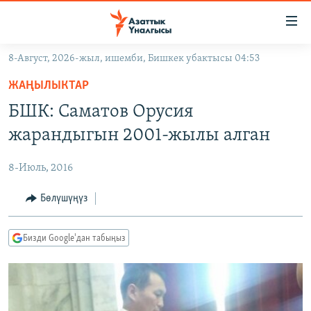
Линктер
Мазмунга
өтүңүз
8-Август, 2026-жыл, ишемби, Бишкек убактысы 04:53
Навигацияга
ЖАҢЫЛЫКТАР
өтүңүз
ЖАҢЫЛЫКТАР
КЫРГЫЗСТАН
Издөөгө
БШК: Саматов Орусия
салыңыз
ДҮЙНӨ
КЫРГЫЗСТАН
жарандыгын 2001-жылы алган
УКРАИНА
САЯСАТ
ДҮЙНӨ
8-Июль, 2016
АТАЙЫН ИЛИКТӨӨ
ЭКОНОМИКА
БОРБОР АЗИЯ
ТВ ПРОГРАММАЛАР
Бөлүшүңүз
МАДАНИЯТ
ПОДКАСТ
БҮГҮН АЗАТТЫКТА
Бизди Google'дан табыңыз
ӨЗГӨЧӨ ПИКИР
ЭКСПЕРТТЕР ТАЛДАЙТ
БИЗ ЖАНА ДҮЙНӨ
Русский
ДАНИСТЕ