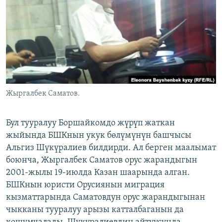
ОНЛАЙН ШЕРИНЕ
ЭЖЕ-СИҢДИЛЕР
АЗАТТЫК+
ЫҢГАЙСЫЗ СУРООЛОР
ЭЕ/АРнун бардык сайттары
Жыргалбек Саматов.
Бул тууралуу Боршайкомдо жүрүп жаткан
жыйында БШКнын укук бөлүмүнүн башчысы
Альгиз Шүкүралиев билдирди. Ал берген маалымат
боюнча, Жыргалбек Саматов орус жарандыгын
2001-жылы 19-июлда Казан шаарында алган.
БШКнын юристи Орусиянын миграция
кызматтарында Саматовдун орус жарандыгынан
чыкканы тууралуу арызы катталбаганын да