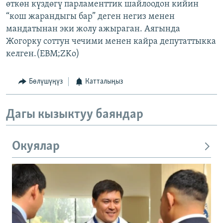
өткөн күздөгү парламенттик шайлоодон кийин
“кош жарандыгы бар” деген негиз менен
мандатынан эки жолу ажыраган. Аягында
Жогорку соттун чечими менен кайра депутаттыкка
келген.(EBM;ZKo)
Бөлүшүңүз
Катталыңыз
Дагы кызыктуу баяндар
Окуялар