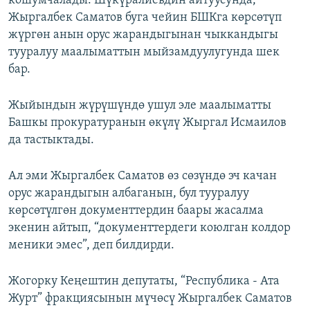
кошумчалады. Шүкүралиевдин айтуусунда,
Жыргалбек Саматов буга чейин БШКга көрсөтүп
жүргөн анын орус жарандыгынан чыккандыгы
тууралуу маалыматтын мыйзамдуулугунда шек
бар.
Жыйындын жүрүшүндө ушул эле маалыматты
Башкы прокуратуранын өкүлү Жыргал Исмаилов
да тастыктады.
Ал эми Жыргалбек Саматов өз сөзүндө эч качан
орус жарандыгын албаганын, бул тууралуу
көрсөтүлгөн документтердин баары жасалма
экенин айтып, “документтердеги коюлган колдор
меники эмес”, деп билдирди.
Жогорку Кеңештин депутаты, “Республика - Ата
Журт” фракциясынын мүчөсү Жыргалбек Саматов