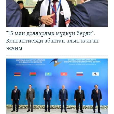
"15 млн долларлык мүлкүн берди".
Конгантиевди абактан алып калган
чечим