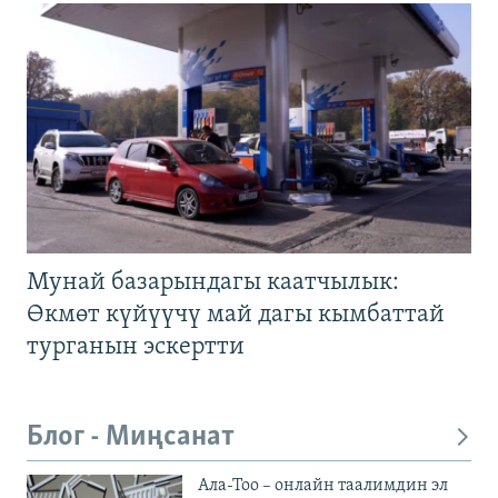
Мунай базарындагы каатчылык:
Өкмөт күйүүчү май дагы кымбаттай
турганын эскертти
Блог - Миңсанат
Ала-Тоо – онлайн таалимдин эл