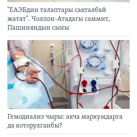
"ЕАЭБдин талаптары сакталбай
жатат". Чолпон-Атадагы саммит,
Пашиняндын сыны
Гемодиализ чыры: акча маркумдарга
да которулганбы?