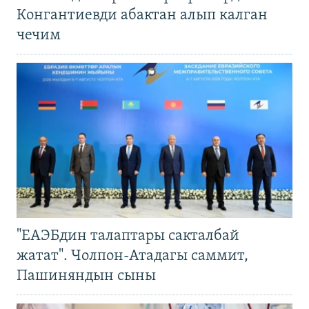
Конгантиевди абактан алып калган
чечим
"ЕАЭБдин талаптары сакталбай
жатат". Чолпон-Атадагы саммит,
Пашиняндын сыны