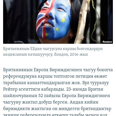
ОНЛАЙН ШЕРИНЕ
ЭЖЕ-СИҢДИЛЕР
АЗАТТЫК+
ЫҢГАЙСЫЗ СУРООЛОР
ЭЕ/АРнун бардык сайттары
Британиянын ЕБдан чыгуусуна каршы болгондордун
акциясынын катышуучусу. Лондон, 2016-жыл
Британиянын Европа Биримдигинен чыгуу боюнча
референдумуна каршы топтолгон петиция өкмөт
тарабынан канааттандырылган жок. Бул тууралуу
Рейтер агенттиги кабарлады. 23-июнда Британ
шайлоочуланын 52 пайызы Европа Биримдигинен
чыгууну жактап добуш берген. Андан кийин
биримдикти жактаган он миңдеген британдыктар
экинчи референдумду өткөрүү талабы менен кол