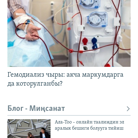
Гемодиализ чыры: акча маркумдарга
да которулганбы?
Блог - Миңсанат
Ала-Тоо – онлайн таалимдин эл
аралык бешиги болууга тийиш