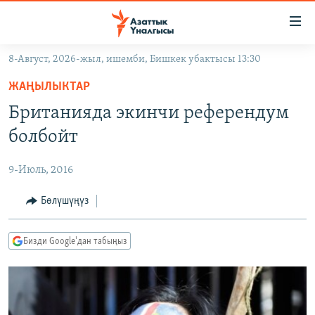
Линктер
Мазмунга
өтүңүз
8-Август, 2026-жыл, ишемби, Бишкек убактысы 13:30
Навигацияга
ЖАҢЫЛЫКТАР
өтүңүз
ЖАҢЫЛЫКТАР
КЫРГЫЗСТАН
Издөөгө
Британияда экинчи референдум
салыңыз
ДҮЙНӨ
КЫРГЫЗСТАН
болбойт
УКРАИНА
САЯСАТ
ДҮЙНӨ
9-Июль, 2016
АТАЙЫН ИЛИКТӨӨ
ЭКОНОМИКА
БОРБОР АЗИЯ
ТВ ПРОГРАММАЛАР
Бөлүшүңүз
МАДАНИЯТ
ПОДКАСТ
БҮГҮН АЗАТТЫКТА
Бизди Google'дан табыңыз
ӨЗГӨЧӨ ПИКИР
ЭКСПЕРТТЕР ТАЛДАЙТ
БИЗ ЖАНА ДҮЙНӨ
Русский
ДАНИСТЕ