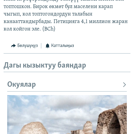
топтошкон. Бирок өкмөт бул маселени карап
чыгып, кол топтогондордун талабын
канааттандырбады. Петицияга 4,1 миллион жаран
кол койгон эле. (BCh)
Бөлүшүңүз
Катталыңыз
Дагы кызыктуу баяндар
Окуялар