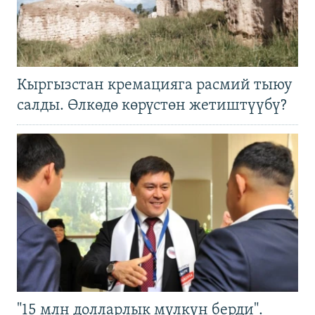
Кыргызстан кремацияга расмий тыюу
салды. Өлкөдө көрүстөн жетиштүүбү?
"15 млн долларлык мүлкүн берди".