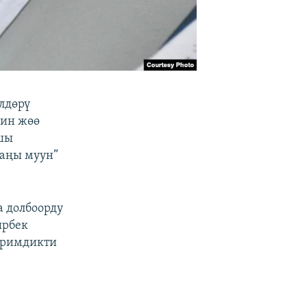
лдөрү
йин жөө
ршы
Жаңы муун”
а долбоорду
ырбек
иримдикти