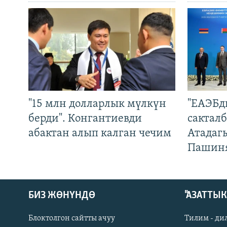
"15 млн долларлык мүлкүн
"ЕАЭБд
берди". Конгантиевди
сакталб
абактан алып калган чечим
Атадаг
Пашин
БИЗ ЖӨНҮНДӨ
"АЗАТТЫ
Блоктолгон сайтты ачуу
Тилим - ди