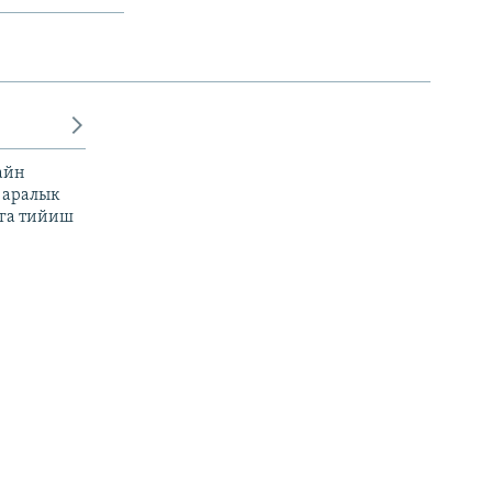
айн
 аралык
га тийиш