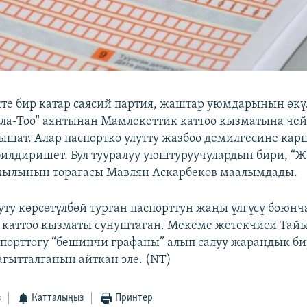
те бир катар саясий партия, жаштар уюмдарынын өкү
Ала-Тоо" аянтынан Мамлекеттик каттоо кызматына че
шат. Алар паспортко улутту жазбоо демилгесине ка
илдиришет. Бул тууралуу уюштуруучулардын бири, “
ылынын төрагасы Мавлян Аскарбеков маалымдады.
ту көрсөтүлбөй турган паспорттун жаңы үлгүсү боюнч
каттоо кызматы сунуштаган. Мекеме жетекчиси Тай
порттогу “бешинчи графаны” алып салуу жарандык б
агытталганын айткан эле. (NT)
з
Катталыңыз
Принтер