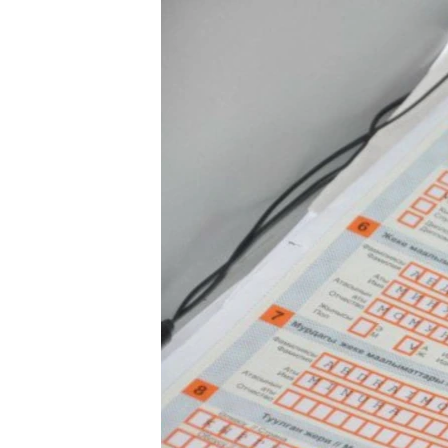
ЭЖЕ-СИҢДИЛЕР
АЗАТТЫК+
ЫҢГАЙСЫЗ СУРООЛОР