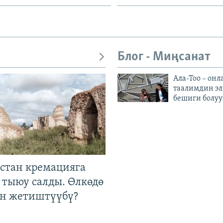
Блог - Миңсанат
Ала-Тоо – онл
таалимдин эл
бешиги болуу
стан кремацияга
 тыюу салды. Өлкөдө
өн жетиштүүбү?