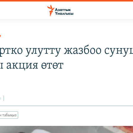
Р
ртко улутту жазбоо сун
 акция өтөт
з
ан табыңыз