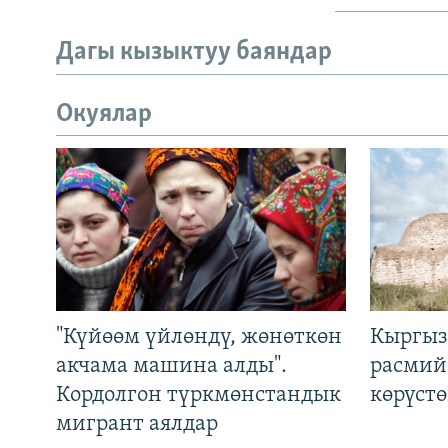
Дагы кызыктуу баяндар
Окуялар
"Күйөөм үйлөндү, жөнөткөн
Кыргыз
акчама машина алды".
расмий
Кордолгон түркмөнстандык
көрүст
мигрант аялдар