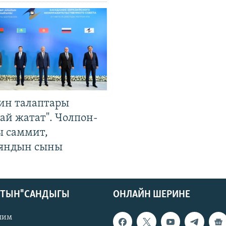
ин талаптары
ай жатат". Чолпон-
ы саммит,
яндын сыны
КТЫН" САНДЫГЫ
ОНЛАЙН ШЕРИНЕ
лим