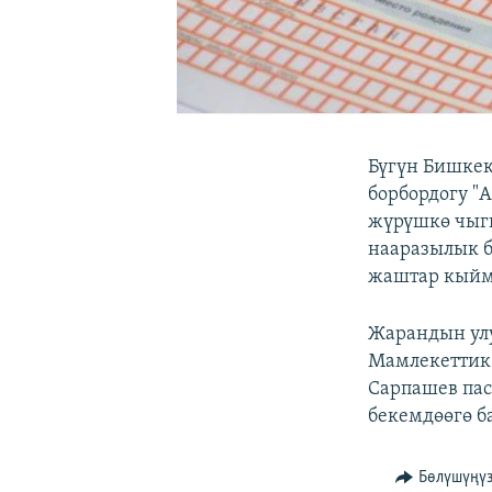
Бүгүн Бишкек
борбордогу "
жүрүшкө чыгы
нааразылык б
жаштар кыйм
Жарандын улу
Мамлекеттик 
Сарпашев пас
бекемдөөгө б
Бөлүшүңү