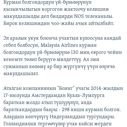
Курман болгондордун үй-бүлөлөрүнүн
кызыкчылыгын коргогон жактоочу келишим
макулдашылды деп билдирди NOS телеканалы.
Бирок келишимдин чоо-жайы ачык айтылбайт.
Эл аралык укук боюнча учактын кулоосуна кандай
себеп болбосун, Malaysia Airlines курман
болгондордун үй-бүлөлөрүнө 130 миң еврого чейин
кенемте төлөп берүүгө милдеттүү. Ал эми
сумманын көлөмү ар бир жүргүнчү үчүн өзүнчө
макулдашылат.
Аталган компаниянын "Боинг" учагы 2014-жылдын
17-июлунда Амстердамдан Куала-Лумпурга
бараткан жолдо атып түшүрүлүп, анда
бараткандардын баары - 298 киши курман болгон.
Алардын көпчүлүгү Нидерланддын тургундары.
Голландиялык тергөөчүлөр учак кайсы жерден