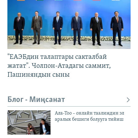
"ЕАЭБдин талаптары сакталбай
жатат". Чолпон-Атадагы саммит,
Пашиняндын сыны
Блог - Миңсанат
Ала-Тоо – онлайн таалимдин эл
аралык бешиги болууга тийиш