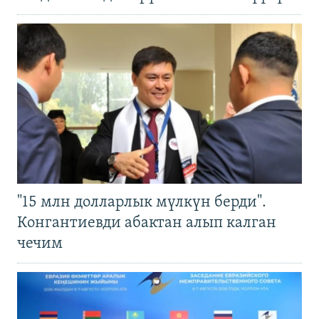
"15 млн долларлык мүлкүн берди".
Конгантиевди абактан алып калган
чечим