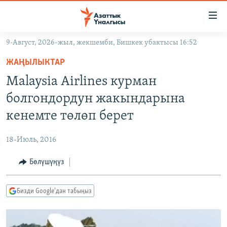
Линктер
Мазмунга
өтүңүз
9-Август, 2026-жыл, жекшемби, Бишкек убактысы 16:52
Навигацияга
ЖАҢЫЛЫКТАР
өтүңүз
ЖАҢЫЛЫКТАР
КЫРГЫЗСТАН
Издөөгө
Malaysia Airlines курман
салыңыз
ДҮЙНӨ
КЫРГЫЗСТАН
болгондордун жакындарына
УКРАИНА
САЯСАТ
ДҮЙНӨ
кенемте төлөп берет
АТАЙЫН ИЛИКТӨӨ
ЭКОНОМИКА
БОРБОР АЗИЯ
18-Июль, 2016
ТВ ПРОГРАММАЛАР
МАДАНИЯТ
Бөлүшүңүз
ПОДКАСТ
БҮГҮН АЗАТТЫКТА
ӨЗГӨЧӨ ПИКИР
ЭКСПЕРТТЕР ТАЛДАЙТ
Бизди Google'дан табыңыз
БИЗ ЖАНА ДҮЙНӨ
Русский
ДАНИСТЕ