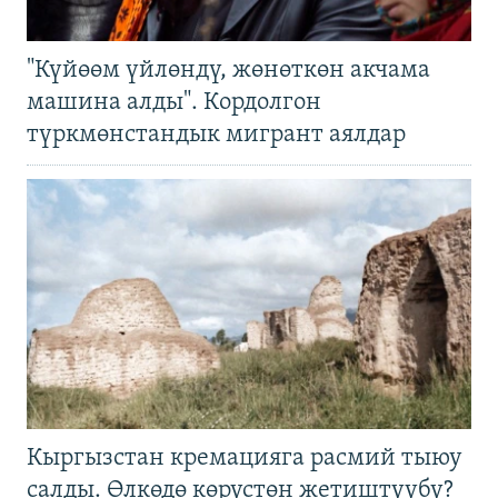
"Күйөөм үйлөндү, жөнөткөн акчама
машина алды". Кордолгон
түркмөнстандык мигрант аялдар
Кыргызстан кремацияга расмий тыюу
салды. Өлкөдө көрүстөн жетиштүүбү?