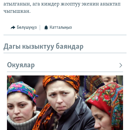
атылганын, ага кимдер жооптуу экенин аныктап
чыгышкан.
Бөлүшүңүз
Катталыңыз
Дагы кызыктуу баяндар
Окуялар