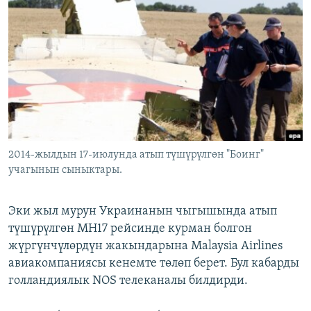
ОНЛАЙН ШЕРИНЕ
ЭЖЕ-СИҢДИЛЕР
АЗАТТЫК+
ЫҢГАЙСЫЗ СУРООЛОР
ЭЕ/АРнун бардык сайттары
2014-жылдын 17-июлунда атып түшүрүлгөн "Боинг"
учагынын сыныктары.
Эки жыл мурун Украинанын чыгышында атып
түшүрүлгөн MH17 рейсинде курман болгон
жүргүнчүлөрдүн жакындарына Malaysia Airlines
авиакомпаниясы кенемте төлөп берет. Бул кабарды
голландиялык NOS телеканалы билдирди.