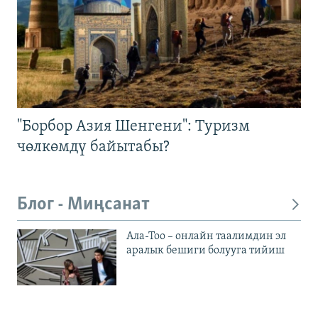
"Борбор Азия Шенгени": Туризм
чөлкөмдү байытабы?
Блог - Миңсанат
Ала-Тоо – онлайн таалимдин эл
аралык бешиги болууга тийиш