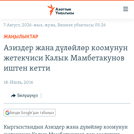
Линктер
Мазмунга
өтүңүз
7-Август, 2026-жыл, жума, Бишкек убактысы 05:26
Навигацияга
ЖАҢЫЛЫКТАР
өтүңүз
ЖАҢЫЛЫКТАР
КЫРГЫЗСТАН
Издөөгө
Азиздер жана дүлөйлөр коомунун
салыңыз
ДҮЙНӨ
КЫРГЫЗСТАН
жетекчиси Калык Мамбетакунов
УКРАИНА
САЯСАТ
ДҮЙНӨ
иштен кетти
АТАЙЫН ИЛИКТӨӨ
ЭКОНОМИКА
БОРБОР АЗИЯ
18-Июль, 2016
ТВ ПРОГРАММАЛАР
МАДАНИЯТ
Бөлүшүңүз
ПОДКАСТ
БҮГҮН АЗАТТЫКТА
ӨЗГӨЧӨ ПИКИР
ЭКСПЕРТТЕР ТАЛДАЙТ
Бизди Google'дан табыңыз
БИЗ ЖАНА ДҮЙНӨ
Русский
Кыргызстандын Азиздер жана дүлөйлөр коомунун
ДАНИСТЕ