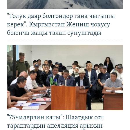
"Толук даяр болгондор гана чыгышы
керек". Кыргызстан Жеңиш чокусу
боюнча жаңы талап сунуштады
"75чилердин каты": Шаардык сот
тараптардын апелляция арызын