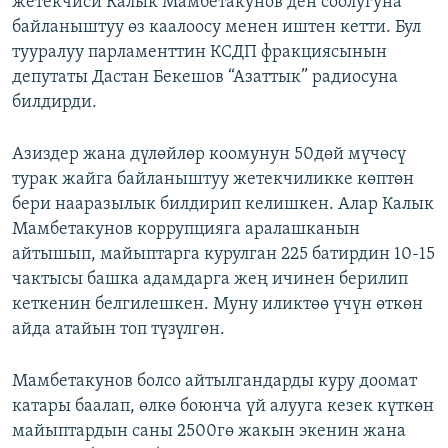
жетекчиси Калык Мамбетакунов ден соолугуна
ОНЛАЙН ШЕРИНЕ
ЭЖЕ-СИҢДИЛЕР
байланыштуу өз каалоосу менен иштен кетти. Бул
тууралуу парламенттин КСДП фракциясынын
АЗАТТЫК+
депутаты Дастан Бекешов “Азаттык” радиосуна
ЫҢГАЙСЫЗ СУРООЛОР
билдирди.
ЭЕ/АРнун бардык сайттары
Азиздер жана дүлөйлөр коомунун 50дөй мүчөсү
турак жайга байланыштуу жетекчиликке көптөн
бери нааразылык билдирип келишкен. Алар Калык
Мамбетакунов коррупцияга аралашканын
айтышып, майыптарга курулган 225 батирдин 10-15
чактысы башка адамдарга жең ичинен берилип
кеткенин белгилешкен. Муну иликтөө үчүн өткөн
айда атайын топ түзүлгөн.
Мамбетакунов болсо айтылгандарды куру доомат
катары баалап, өлкө боюнча үй алууга кезек күткөн
майыптардын саны 2500гө жакын экенин жана