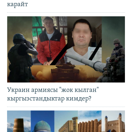
карайт
Украин армиясы "жок кылган"
кыргызстандыктар кимдер?