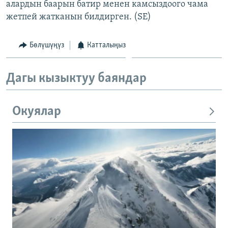
алардын баарын батир менен камсыздоого чама
жетпей жатканын билдирген. (SE)
Бөлүшүңүз
Катталыңыз
Дагы кызыктуу баяндар
Окуялар