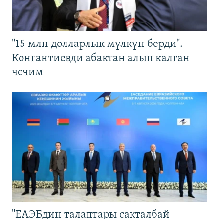
"15 млн долларлык мүлкүн берди".
Конгантиевди абактан алып калган
чечим
"ЕАЭБдин талаптары сакталбай