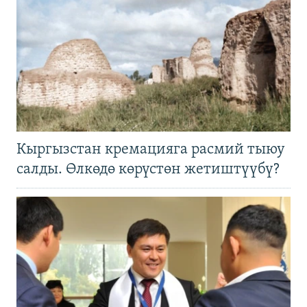
Кыргызстан кремацияга расмий тыюу
салды. Өлкөдө көрүстөн жетиштүүбү?