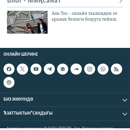
Блог - Миңсанат
Ала-Тоо – онлайн таалимдин эл
аралык бешиги болууга тийиш
ОНЛАЙН ШЕРИНЕ
БИЗ ЖӨНҮНДӨ
"АЗАТТЫКТЫН" САНДЫГЫ
Азаттык үналгысы © 2026 RFE/RL, Inc. Бардык укуктар