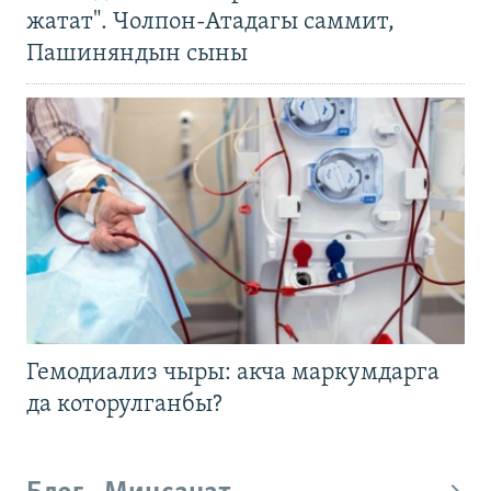
жатат". Чолпон-Атадагы саммит,
Пашиняндын сыны
Гемодиализ чыры: акча маркумдарга
да которулганбы?