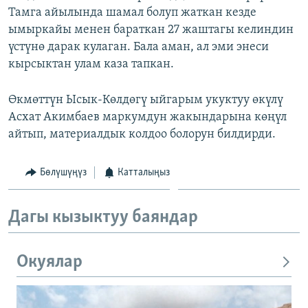
Тамга айылында шамал болуп жаткан кезде
ОНЛАЙН ШЕРИНЕ
ЭЖЕ-СИҢДИЛЕР
ымыркайы менен бараткан 27 жаштагы келиндин
АЗАТТЫК+
үстүнө дарак кулаган. Бала аман, ал эми энеси
ЫҢГАЙСЫЗ СУРООЛОР
кырсыктан улам каза тапкан.
Өкмөттүн Ысык-Көлдөгү ыйгарым укуктуу өкүлү
ЭЕ/АРнун бардык сайттары
Асхат Акимбаев маркумдун жакындарына көңүл
айтып, материалдык колдоо болорун билдирди.
Бөлүшүңүз
Катталыңыз
Дагы кызыктуу баяндар
Окуялар