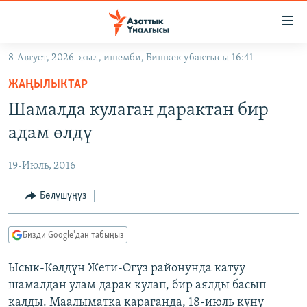
Линктер
Мазмунга
өтүңүз
8-Август, 2026-жыл, ишемби, Бишкек убактысы 16:41
Навигацияга
ЖАҢЫЛЫКТАР
өтүңүз
ЖАҢЫЛЫКТАР
КЫРГЫЗСТАН
Издөөгө
Шамалда кулаган дарактан бир
салыңыз
ДҮЙНӨ
КЫРГЫЗСТАН
адам өлдү
УКРАИНА
САЯСАТ
ДҮЙНӨ
19-Июль, 2016
АТАЙЫН ИЛИКТӨӨ
ЭКОНОМИКА
БОРБОР АЗИЯ
ТВ ПРОГРАММАЛАР
Бөлүшүңүз
МАДАНИЯТ
ПОДКАСТ
БҮГҮН АЗАТТЫКТА
Бизди Google'дан табыңыз
ӨЗГӨЧӨ ПИКИР
ЭКСПЕРТТЕР ТАЛДАЙТ
Ысык-Көлдүн Жети-Өгүз районунда катуу
БИЗ ЖАНА ДҮЙНӨ
Русский
шамалдан улам дарак кулап, бир аялды басып
ДАНИСТЕ
калды. Маалыматка караганда, 18-июль күнү